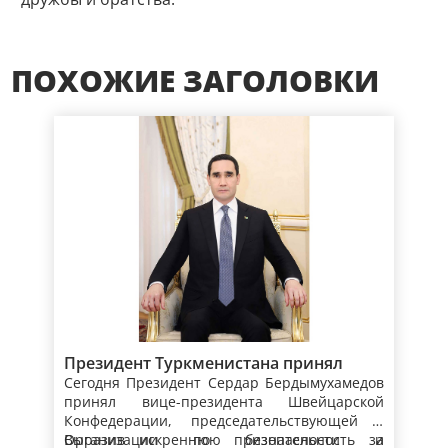
ПОХОЖИЕ ЗАГОЛОВКИ
Президент Туркменистана принял
Сегодня Президент Сердар Бердымухамедов
вице-президента, главу Федерального
принял вице-президента Швейцарской
департамента иностранных дел
Конфедерации, председательствующей в
Швейцарской Конфедерации
Организации по безопасности и
Выразив искреннюю признательность за