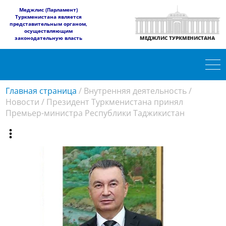
​Меджлис (Парламент)
Туркменистана является
представительным органом,
осуществляющим
законодательную власть
МЕДЖЛИС ТУРКМЕНИСТАНА
Главная страница
/
Внутренняя деятельность
/
Новости
/
Президент Туркменистана принял
Премьер-министра Республики Таджикистан