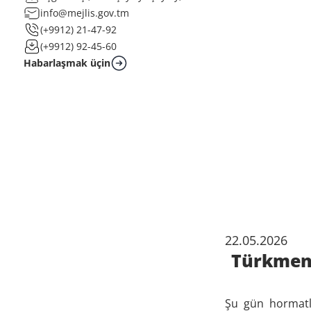
info@mejlis.gov.tm
(+9912) 21-47-92
(+9912) 92-45-60
Habarlaşmak üçin
22.05.2026
Türkmeni
Şu gün hormatl