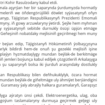
ri Kohir Rasulzodany kabul etdi.
amala aşyrýan her bir saparynda ýurdumyzda hormatly
meleriň we öňdengörüjilikli döwlet syýasatynyň oňyn
anyp, Täjigistan Respublikasynyň Prezidenti Emomali
yny, iň gowy arzuwlaryny ýetirdi. Şeýle hem myhman
ry syýasatynyň sebitde durnukly ösüşi üpjün etmäge
Geňeşiniň nobatdaky mejlisiniň geçirilmegi hem muny
beýan edip, Täjigistanyň Hökümetiniň ýolbaşçysyna
lyk bildirdi hem-de onuň şu gezekki mejlisiň işine
raplaýyn hyzmatdaşlygy mundan beýläk-de berkitmäge
ň jemleri boýunça kabul ediljek çözgütleriň Arkalaşyga
şu saparynyň bolsa iki ýurduň arasyndaky dostlukly
an Respublikasy bilen deňhukuklylyk, özara hormat
 mundan beýläk-de giňeltmäge uly ähmiýet berýändigini
k Guramasy ýaly abraýly halkara guramalaryň, Garaşsyz
a aýratyn ünsi çekdi. Elektroenergetika, ulag, oba
 goýum taslamalaryny durmuşa geçirmek geljegi uly