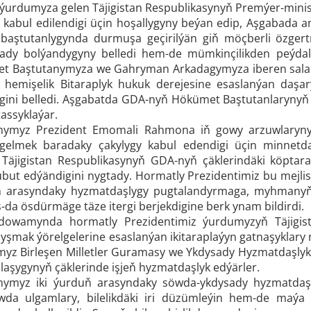
ýurdumyza gelen Täjigistan Respublikasynyň Premýer-minist
kabul edilendigi üçin hoşallygyny beýan edip, Aşgabada 
 baştutanlygynda durmuşa geçirilýän giň möçberli özgert
aýady bolýandygyny belledi hem-de mümkinçilikden peýdal
t Baştutanymyza we Gahryman Arkadagymyza iberen salam
 hemişelik Bitaraplyk hukuk derejesine esaslanýan daşa
ini belledi. Aşgabatda GDA-nyň Hökümet Baştutanlarynyň 
tassyklaýar.
nymyz Prezident Emomali Rahmona iň gowy arzuwlaryny 
gelmek baradaky çakylygy kabul edendigi üçin minnetdar
Täjigistan Respublikasynyň GDA-nyň çäklerindäki köpta
but edýändigini nygtady. Hormatly Prezidentimiz bu mejlisi
iň arasyndaky hyzmatdaşlygy pugtalandyrmaga, myhmanyň 
-da ösdürmäge täze itergi berjekdigine berk ynam bildirdi.
 dowamynda hormatly Prezidentimiz ýurdumyzyň Täjigist
şmak ýörelgelerine esaslanýan ikitaraplaýyn gatnaşyklary
rymyz Birleşen Milletler Guramasy we Ykdysady Hyzmatdaşly
laşygynyň çäklerinde işjeň hyzmatdaşlyk edýärler.
ymyz iki ýurduň arasyndaky söwda-ykdysady hyzmatdaşlyg
wda ulgamlary, bilelikdäki iri düzümleýin hem-de maýa