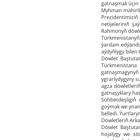
gatnaşmak üçin 
Myhman mähirli 
Prezidentimiziň
netijeleriniň ş
Rahmonyň döwle
Türkmenistanyň
ýardam edýändig
aýdyňlygy bilen 
Döwlet Baştuta
Türkmenistana 
gatnaşmagynyň 
ygrarlydygyny su
agza döwletler
gatnaşyklary has
Söhbetdeşligiň
goýmak we ynany
belledi. Ýurtla
Döwletleriň Arka
Döwlet Baştutan
hojalygy we sö