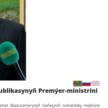
ublikasynyň Premýer-ministrini
et Baştutanlarynyň Geňeşiniň nobatdaky mejlisine