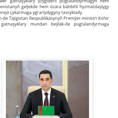
erwer gatnaşyklary yzygiderli pugtalandyrmagyň hem
menistanyň geljekde hem özara bähbitli hyzmatdaşlygy
derejä çykarmaga ygrarlydygyny tassyklady.
e Täjigistan Respublikasynyň Premýer-ministri Kohir
 gatnaşyklary mundan beýläk-de pugtalandyrmaga