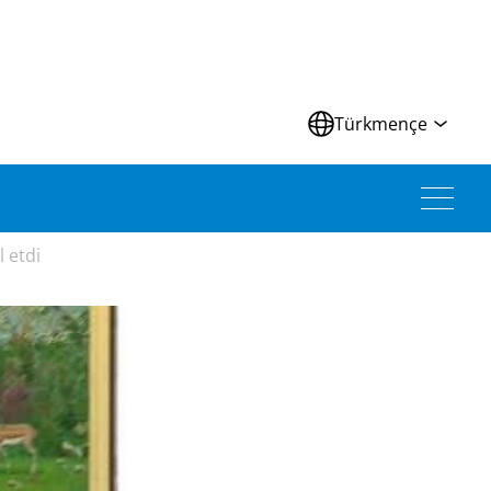
Türkmençe
 etdi