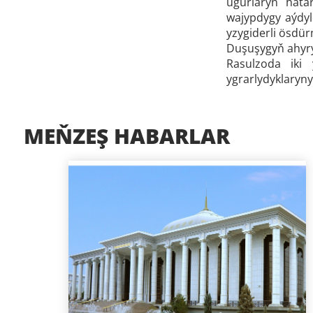
ugurlaryň hata
wajypdygy aýdyl
yzygiderli ösdür
Duşuşygyň ahyry
Rasulzoda iki
ygrarlydyklaryny
MEŇZEŞ HABARLAR