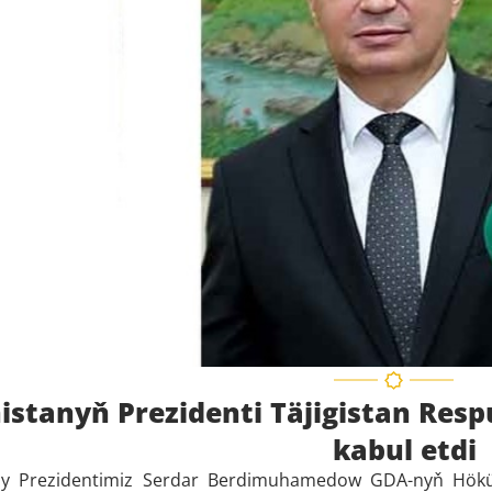
stanyň Prezidenti Täjigistan Resp
kabul etdi
y Prezidentimiz Serdar Berdimuhamedow GDA-nyň Höküm