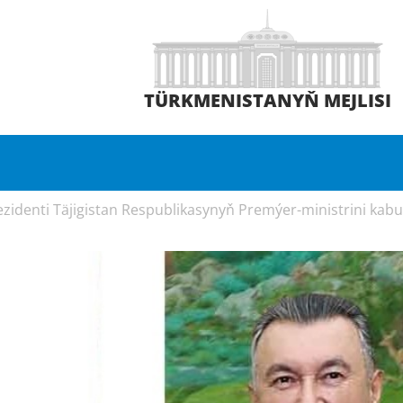
TÜRKMENISTANYŇ MEJLISI
identi Täjigistan Respublikasynyň Premýer-ministrini kabul