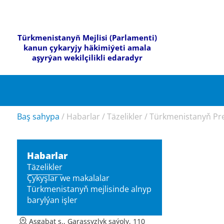
Türkmenistanyň Mejlisi (Parlamenti)
kanun çykaryjy häkimiýeti amala
aşyrýan wekilçilikli edaradyr
Baş sahypa
/
Habarlar
/
Täzelikler
/
Türkmenistanyň Prez
Habarlar
Täzelikler
Çykyşlar we makalalar
Türkmenistanyň mejlisinde alnyp
barylýan işler
Aşgabat ş., Garaşsyzlyk şaýoly, 110