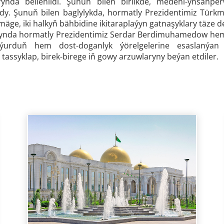
rynda bellenildi. Şunuň bilen birlikde, medeni-ynsanp
dy. Şunuň bilen baglylykda, hormatly Prezidentimiz Türk
mäge, iki halkyň bähbidine ikitaraplaýyn gatnaşyklary täze 
nda hormatly Prezidentimiz Serdar Berdimuhamedow hem-d
 ýurduň hem dost-doganlyk ýörelgelerine esaslanýan
 tassyklap, birek-birege iň gowy arzuwlaryny beýan etdiler.