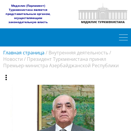
​Меджлис (Парламент)
Туркменистана является
представительным органом,
осуществляющим
законодательную власть
МЕДЖЛИС ТУРКМЕНИСТАНА
Главная страница
/
Внутренняя деятельность
/
Новости
/
Президент Туркменистана принял
Премьер-министра Азербайджанской Республики