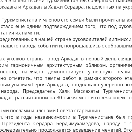
о, в эти дни тысячи туркменистанцев совершают палом
ркадага и Аркадаглы Хаджи Сердара, нацеленных на укр
а Туркменистана и членов его семьи были прочитаны а
 стало ещё одним подтверждением того, что под руков
тания их памяти.
кредитованных в нашей стране руководителей дипмиссий
я нашего народа событии и, попрощавшись с собравшими
х уголков страны город Аркадаг в первый день свящ
оим гармоничным архитектурным обликом, органич
спектов, наглядно демонстрирует успешную реали
но отметить, что темпы работ в рамках второго эта
ным усилиям Героя-Аркадага, продолжают уверенно воз
народа, Председатель Халк Маслахаты Туркменис
кадаг, рассчитанной на 30 тысяч мест и отвечающей с
ными послами и членами Совета старейшин.
л, что в годы независимости в Туркменистане был п
м Президента Сердара Бердымухамедова, наряду с 
последовательно продолжается возведение мечетей. Это