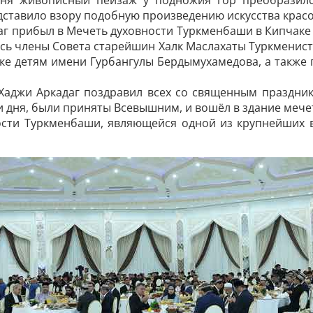
дня живописный пейзаж у подножия гор преобразил
ставило взору подобную произведению искусства красо
аг прибыл в Мечеть духовности Турк­менбаши в Кипчаке
ись члены Совета старейшин Халк Маслахаты Туркменист
 детям имени Гурбангулы Бердымухамедова, а также 
Хаджи Аркадаг поздравил всех со священным праздник
 дня, были приняты Всевышним, и вошёл в здание мече
сти Туркменбаши, являющейся одной из крупнейших 