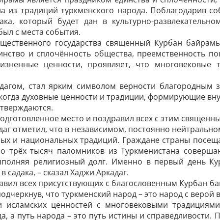
а из традиций туркменского народа. Поблагодарив со
дака, который будет дан в культурно-развлекательн
был с места события.
щественного государства священный Курбан байрамы
инство и сплочённость общества, преемственность п
изненные ценности, проявляет, что многовековые
кадагом, стал ярким символом верности благородным 
к, когда духовные ценности и традиции, формирующие в
утверждаются.
одготовленное место и поздравил всех с этим священн
аг отметил, что в независимом, постоянно нейтрально
ных и национальных традиций. Граждане страны посещ
о трёх тысяч паломников из Туркменистана соверша
выполняя религиозный долг. Именно в первый день К
в садака, – сказал Хаджи Аркадаг.
равил всех присутствующих с благословенным Курбан ба
черкнув, что туркменский народ – это народ с верой в
и исламских ценностей с многовековыми традициями 
да, а путь народа – это путь истины и справедливости. 