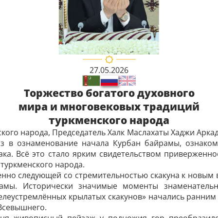
27.05.2026
Торжество богатого духовного
мира и многовековых традиций
туркменского народа
ого народа, Председатель Халк Маслахаты ­Хаджи Арка
з в ознаменование начала Курбан байрамы, ознакоми
адака. Всё это стало ярким свидетельством приверженн
туркменского народа.
еренно следующей со стремительностью скакуна к новым
амы. Исторически значимые моменты знаменательн
елеустремлённых крылатых скакунов» начались ранним 
Всевышнего.