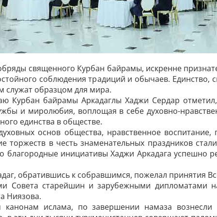
обряды священного Курбан байрамы, искренне признате
достойного соблюдения традиций и обычаев. Единство, 
 служат образцом для мира.
аю Курбан байрамы ­Аркадаглы Хаджи Сердар отметил,
жбы и миролюбия, воплощая в себе духовно-нравстве
ного единства в обществе.
 духовных основ общества, нравственное воспитание,
е торжеств в честь знаменательных праздников стали
то благородные инициативы Хаджи Аркадага успешно р
адаг, обратившись к собравшимся, пожелал принятия 
ми Совета старейшин и зарубежными дипломатами на
а Ниязова.
я канонам ислама, по завершении намаза вознесли