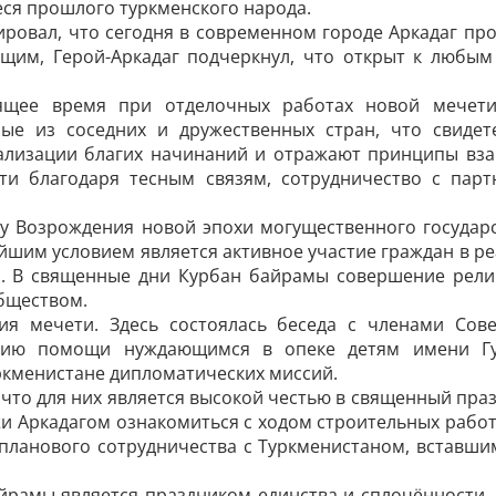
еся прошлого туркменского народа.
ровал, что сегодня в сов­ременном городе Аркадаг пр
ющим, Герой-Аркадаг подчерк­нул, что открыт к любы
тоящее время при отделочных работах новой мечет
ые из соседних и дружественных стран, что свидет
ализации благих начинаний и отражают принципы взаи
сти благодаря тесным связям, сотрудничество с па
ру Возрождения новой эпохи могущественного государс
йшим условием является активное участие граждан в ре
я. В священные дни Курбан байрамы совершение рели
бществом.
ия мечети. Здесь состоялась беседа с членами Сов
нию помощи нуждающимся в опеке детям имени Гу
ркменистане дипломатических миссий.
 что для них является высокой честью в священный пра
джи Аркадагом ознакомиться с ходом строительных работ
опланового сотрудничества с Туркменистаном, вставши
йрамы является праздником единства и сплочённости, 