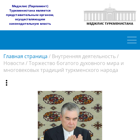
​Меджлис (Парламент)
Туркменистана является
представительным органом,
осуществляющим
законодательную власть
МЕДЖЛИС ТУРКМЕНИСТАНА
Главная страница
/
Внутренняя деятельность
/
Новости
/
Торжество богатого духовного мира и
многовековых традиций туркменского народа