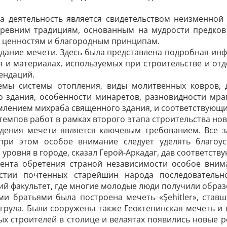
та деятельность является свидетельством неизменно
древним традициям, основанным на мудрости предко
 ценностям и благородным принципам.
здание мечети. Здесь была представлена подробная ин
 и материалах, используемых при строительстве и отде
ендаций.
емы системы отопления, виды молитвенных ковров, 
о здания, особенности минаретов, разновидности мра
млением михраба священного здания, и соответствующи
емпов работ в рамках второго этапа строительства ново
едения мечети является ключевым требованием. Все
при этом особое внимание следует уделять благоу
уровня в городе, сказал Герой-Аркадаг, дав соответст
мента обретения страной независимости особое вним
астии почтенных старейшин народа последователь
ий факультет, где многие молодые люди получили образ
и братьями была построена мечеть «Şehitler», став
рула. Были сооружены также Геок­тепинская мечеть и 
ых строителей в столице и велаятах появились новые р