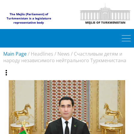
The Mejlis (Parliament) of
Turkmenistan is a legislature
representative body
MEJLIS OF TURKMENISTAN
Main Page
/
Headlines
/
News
/
Счастливым детям и
народу независимого нейтрального Туркменистана