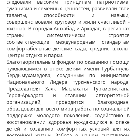
следовали высоким принципам патриотизма,
гуманизма и семейных ценностей, развивали свои
таланты, способности и навыки,
совершенствовали кругозор и жили счастливой ­
жизнью. В городах Ашхабад и Аркадаг, в регио­нах
страны систематически строятся
соответствующие международным стандартам
комфортабельные детские сады, средние школы,
центры отдыха и парки.
Благотворительным фондом по оказанию помощи
нуждающимся в опеке детям имени Гурбангулы
Бердымухамедова, созданным по инициативе
Национального Лидера туркменского народа,
Председателя Халк Маслахаты Туркменистана
Героя-Аркадага и ставшим авторитетной
организацией, проводится благородная,
образцовая для всего мира работа по социальной
поддержке молодого поколения, содействию в
восстановлении здоровья нуждающихся в опеке
детей и созданию комфортных условий для их
достойной жизни. Забота о нашем счастливом