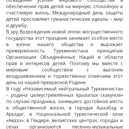
Объединяя усилия мирового сообщества в
обеспечении прав детей на мирную, спокойную и
счастливую жизнь, Международный день защиты
детей прославляет гуманистические идеалы – мир
и дружбу.
В эру Возрождения новой эпохи могущественного
государства этот праздник занимает особое место
в жизни нашего общества и выражает
приверженность Туркменистана принципам
Организации Объединённых Наций в области
прав и интересов детей. Поэтому мы вместе с
мировым сообществом с высоким
воодушевлением и торжественно отмечаем этот
день на нашей прекрасной Родине.
В году «Независимый нейтральный Туркменистан
– родина целе­устремлённых крылатых скакунов»
по случаю праздника, занявшего достойное место
в общественной жизни, в городах Ашхабад и
Аркадаг, в Национальной туристической зоне
«Аваза», в Гёкдере, велаятских центрах, городах и
сёлах организуются песенно-музыкальные