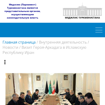
​Меджлис (Парламент)
Туркменистана является
представительным органом,
осуществляющим
законодательную власть
МЕДЖЛИС ТУРКМЕНИСТАНА
Главная страница
/
Внутренняя деятельность
/
Новости
/
Визит Героя-Аркадага в Исламскую
Республику Иран