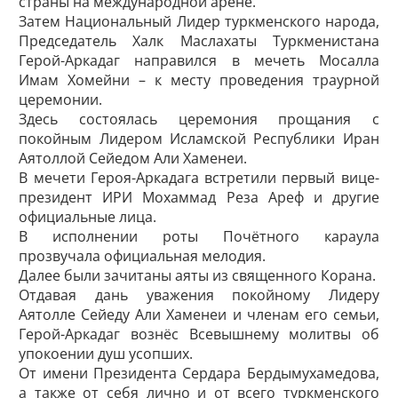
страны на международной арене.
Затем Национальный ­Лидер туркменского народа,
Председатель Халк Маслахаты Туркменистана
Герой-Аркадаг направился в мечеть Мосалла
Имам Хомейни – к месту проведения траурной
церемонии.
Здесь состоялась церемония прощания с
покойным ­Лидером Исламской Республики Иран
Аятоллой Сейедом Али Хаменеи.
В мечети Героя-Аркадага встретили первый вице-
президент ИРИ Мохаммад Реза Ареф и другие
официальные лица.
В исполнении роты Почётного караула
прозвучала официальная мелодия.
Далее были зачитаны аяты из священного Корана.
Отдавая дань уважения покойному Лидеру
Аятолле ­Сейеду Али Хаменеи и членам его ­семьи,
Герой-Аркадаг вознёс Всевышнему молитвы об
упокоении душ усопших.
От имени Президента Сердара Бердымухамедова,
а также от себя лично и от всего туркменского