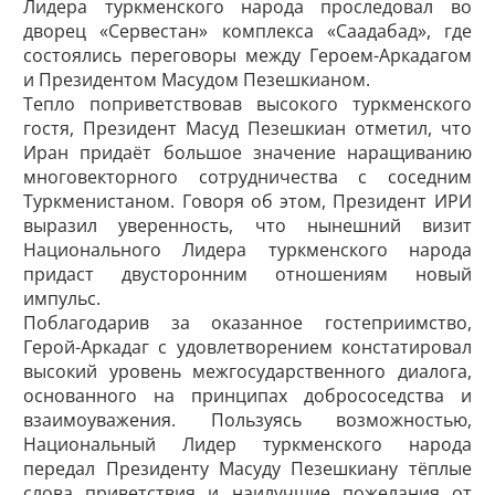
Лидера туркменского народа проследовал во
дворец «Сервестан» комплекса «Саадабад», где
состоялись переговоры между Героем-Аркадагом
и Президентом Масудом Пезешкианом.
Тепло поприветствовав высокого туркменского
гостя, Президент Масуд Пезешкиан отметил, что
Иран придаёт большое значение наращиванию
многовекторного сотрудничества с соседним
Туркменистаном. Говоря об этом, Президент ИРИ
выразил уверенность, что нынешний визит
Национального Лидера туркменского народа
придаст двусторонним отношениям новый
импульс.
Поблагодарив за оказанное гостеприимство,
Герой-Аркадаг с удовлетворением констатировал
высокий уровень межгосударственного диалога,
основанного на принципах добрососедства и
взаимоуважения. Пользуясь возможностью,
Национальный Лидер туркменского народа
передал Президенту Масуду Пезешкиану тёплые
слова приветствия и наилучшие пожелания от