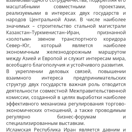
взаимовыгодного сотрудничества, подкрепляя его
масштабными совместными проектами,
реализуемыми в интересах двух государств и
народов Центральной Азии. В числе наиболее
значимых – строительство стальной магистрали
Казахстан–Туркменистан–Иран, признанной
«золотым» звеном транспортного коридора
Север–Юг, который является наиболее
экономичным железнодорожным маршрутом
между Азией и Европой и служит интересам мира,
всеобщего благополучия и устойчивого развития.
В укреплении деловых связей, повышении
взаимного интереса предпринимательских
структур двух государств важная роль отводится
деятельности совместной Межправительственной
комиссии, созданной в целях выработки наиболее
эффективного механизма регулирования торгово-
экономических отношений, а также проводимым
регулярно бизнес-форумам и
специализированным выставкам.
Исламская Респуб­лика Иран является давним и