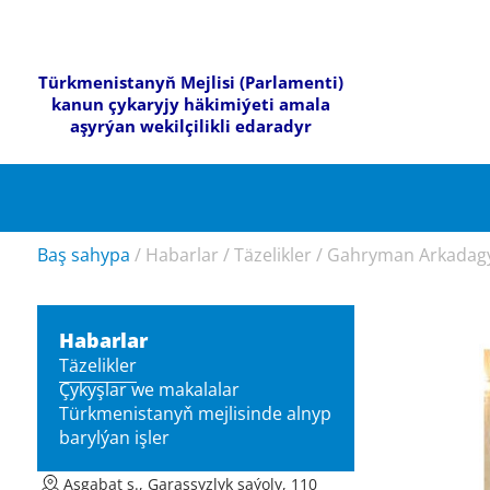
Türkmenistanyň Mejlisi (Parlamenti)
kanun çykaryjy häkimiýeti amala
aşyrýan wekilçilikli edaradyr
Baş sahypa
/
Habarlar
/
Täzelikler
/
Gahryman Arkadagy
Habarlar
Täzelikler
Çykyşlar we makalalar
Türkmenistanyň mejlisinde alnyp
barylýan işler
Aşgabat ş., Garaşsyzlyk şaýoly, 110