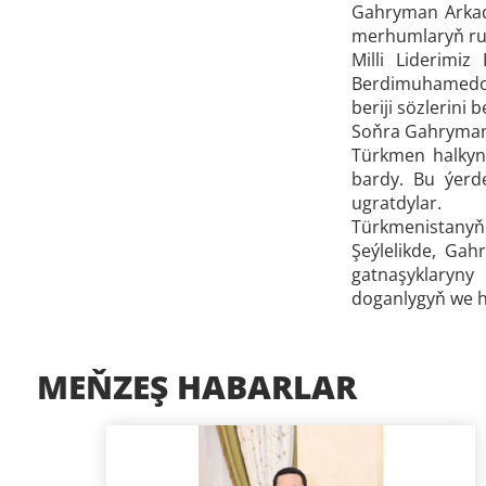
Gahryman Arkad
merhumlaryň ruh
Milli Liderimi
Berdimuhamedow
beriji sözlerini b
Soňra Gahryman 
Türkmen halkyn
bardy. Bu ýerd
ugratdylar.
Türkmenistanyň 
Şeýlelikde, Ga
gatnaşyklaryny
doganlygyň we h
MEŇZEŞ HABARLAR