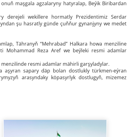
nuň maşgala agzalaryny hatyralap, Beýik Biribardan
y derejeli wekillere hormatly Prezidentimiz Serdar
dyndan şu hasratly günde çuňňur gynanjyny we medet
mamlap, Tähranyň “Mehrabad” Halkara howa menziline
enti Mohammad Reza Aref we beýleki resmi adamlar
enzilinde resmi adamlar mähirli garşyladylar.
a aşyran sapary däp bolan dostlukly türkmen-eýran
rymyzyň arasyndaky köpasyrlyk dostlugyň, mizemez