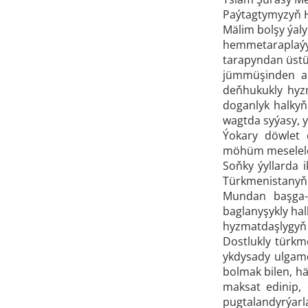
Paýtagtymyzyň H
Mälim bolşy ýaly
hemmetaraplaý
tarapyndan üstün
jümmüşinden al
deňhukukly hyzm
doganlyk halkyň
wagtda syýasy, y
Ýokary döwlet 
möhüm meseleler
Soňky ýyllarda i
Türkmenistanyň 
Mundan başga-
baglanyşykly ha
hyzmatdaşlygyň 
Dostlukly türkm
ykdysady ulgamd
bolmak bilen, hä
maksat edinip, 
pugtalandyrýarl