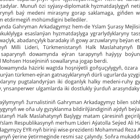
tadylar. Munuň özi syýasy-diplomatik hyzmatdaşlygyň neti
arynyň baý medeni mirasyny gorap saklamaga, giňden wag
 etdirmegiň möhümdigini bellediler.
ynda Gahryman Arkadagymyz hem-de Yslam Şurasy Mejlisi
uklylyga esaslanýan hyzmatdaşlyga ygrarlydyklaryny tassy
waçlyk, abadançylyk baradaky iň gowy arzuwlaryny beýan etd
nyň Milli Lideri, Türkmenistanyň Halk Maslahatynyň
 saparynyň dowamynda eýran tarapynyň haýyşy boýunça
ed Mohsen Hoseýniniň sowallaryna jogap berdi.
dowamynda häzirki wagtda hoşniýetli goňşuçylygyň, özar
rýan türkmen-eýran gatnaşyklarynyň dürli ugurlarda yzygide
klaryny pugtalandyrýan iki doganlyk halky medeni-ruhy 
y, ynsanperwer ulgamlarda iki dostlukly ýurduň arasyndaky
eýaýlymynyň žurnalistiniň Gahryman Arkadagymyz bilen s
ygynyň we oňa uly gyzyklanma bildirilýändiginiň aýdyň beýa
tanyň Halk Maslahatynyň Başlygy matam çäresiniň geçiri
Yslam Respublikasynyň merhum Lideri Aýatolla Seýed Ali Ham
gymyzy EYR-nyň birinji wise-prezidenti Mohammad Reza Are
nyň ýerine ýetirmeginde resmi saz çalyndy. Soňra mukadd