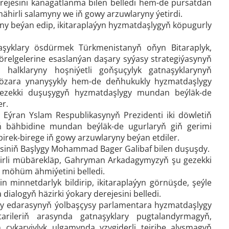
erejesini kanagatlanma bilen belledi hem-de pursatdan
hirli salamyny we iň gowy arzuwlaryny ýetirdi.
ny beýan edip, ikitaraplaýyn hyzmatdaşlygyň köpugurly
aşyklary ösdürmek Türkmenistanyň oňyn Bitaraplyk,
ýörelgelerine esaslanýan daşary syýasy strategiýasynyň
alklaryny hoşniýetli goňşuçylyk gatnaşyklarynyň
ar özara ynanyşykly hem-de deňhukukly hyzmatdaşlygy
gezekki duşuşygyň hyzmatdaşlygy mundan beýläk-de
er.
ýran Yslam Respublikasynyň Prezidenti iki döwletiň
ň bähbidine mundan beýläk-de ugurlaryň giň gerimi
irek-birege iň gowy arzuwlaryny beýan etdiler.
lisiniň Başlygy Mohammad Bager Galibaf bilen duşuşdy.
irli mübärekläp, Gahryman Arkadagymyzyň şu gezekki
 möhüm ähmiýetini belledi.
 minnetdarlyk bildirip, ikitaraplaýyn görnüşde, şeýle
ialogyň häzirki ýokary derejesini belledi.
y edarasynyň ýolbaşçysy parlamentara hyzmatdaşlygy
ileriň arasynda gatnaşyklary pugtalandyrmagyň,
 çykaryjylyk ulgamynda yzygiderli tejribe alyşmagyň