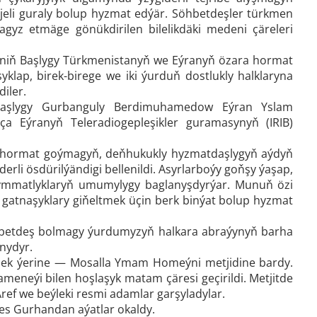
jeli guraly bolup hyzmat edýär. Söhbetdeşler türkmen
yz etmäge gönükdirilen bilelikdäki medeni çäreleri
niň Başlygy Türkmenistanyň we Eýranyň özara hormat
klap, birek-birege we iki ýurduň dostlukly halklaryna
iler.
 Başlygy Gurbanguly Berdimuhamedow Eýran Yslam
 Eýranyň Teleradiogepleşikler guramasynyň (IRIB)
a hormat goýmagyň, deňhukukly hyzmatdaşlygyň aýdyň
rli ösdürilýändigi bellenildi. Asyrlarboýy goňşy ýaşap,
gymmatlyklaryň umumylygy baglanyşdyrýar. Munuň özi
 gatnaşyklary giňeltmek üçin berk binýat bolup hyzmat
öhbetdeş bolmagy ýurdumyzyň halkara abraýynyň barha
nydyr.
ljek ýerine — Mosalla Ymam Homeýni metjidine bardy.
eneýi bilen hoşlaşyk matam çäresi geçirildi. Metjitde
f we beýleki resmi adamlar garşyladylar.
es Gurhandan aýatlar okaldy.