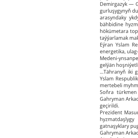
Demirgazyk — Gü
gurluşygynyň dur
arasyndaky ykd
bähbidine hyzma
hökümetara topa
taýýarlamak mak
Eýran Yslam Re
energetika, ulag
Medeni-ynsanpe
gelýän hoşniýetl
...Tähranyň ik
Yslam Respublik
mertebeli myhm
Soňra türkmen 
Gahryman Arkada
geçirildi.
Prezident Masu
hyzmatdaşlygy 
gatnaşyklary pug
Gahryman Arkada