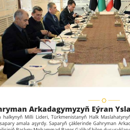
hryman Arkadagymyzyň Eýran Ysla
 halkynyň Milli Lideri, Türkmenistanyň Halk Maslahaty
 sapary amala aşyrdy. Saparyň çäklerinde Gahryman Ark
jlisiniň Başlygy Mohammad Bager Galibaf bilen duşuşyklary 