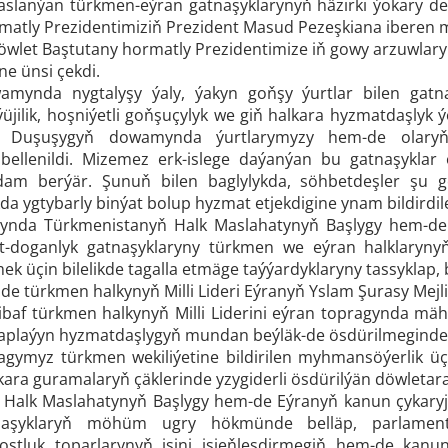
saslanýan türkmen-eýran gatnaşyklarynyň häzirki ýokary d
matly Prezidentimiziň Prezident Masud Pezeşkiana iberen mä
wlet Baştutany hormatly Prezidentimize iň gowy arzuwlary
ne ünsi çekdi.
mynda nygtalyşy ýaly, ýakyn goňşy ýurtlar bilen gatn
üjilik, hoşniýetli goňşuçylyk we giň halkara hyzmatdaşlyk 
. Duşuşygyň dowamynda ýurtlarymyzy hem-de olaryň h
i bellenildi. Mizemez erk-islege daýanýan bu gatnaşykl
dam berýär. Şunuň bilen baglylykda, söhbetdeşler şu 
 ygtybarly binýat bolup hyzmat etjekdigine ynam bildirdil
ynda Türkmenistanyň Halk Maslahatynyň Başlygy hem-de E
t-doganlyk gatnaşyklaryny türkmen we eýran halklaryny
 üçin bilelikde tagalla etmäge taýýardyklaryny tassyklap, b
nde türkmen halkynyň Milli Lideri Eýranyň Yslam Şurasy Mej
f türkmen halkynyň Milli Liderini eýran topragynda mäh
raplaýyn hyzmatdaşlygyň mundan beýläk-de ösdürilmeginde
gymyz türkmen wekiliýetine bildirilen myhmansöýerlik üçin
ara guramalaryň çäklerinde yzygiderli ösdürilýän döwletara d
Halk Maslahatynyň Başlygy hem-de Eýranyň kanun çykaryj
naşyklaryň möhüm ugry hökmünde belläp, parlamentar
stluk toparlarynyň işini işjeňleşdirmegiň hem-de kanun