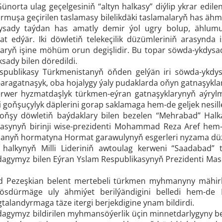
norta ulag geçelgesiniň “altyn halkasy” diýlip ykrar ed
muşa geçirilen taslamasy bilelikdäki taslamalaryň has ähmiý
ysady taýdan has amatly demir ýol ugry bolup, ählumu
t edýär. Iki döwletiň telekeçilik düzümleriniň arasynda 
ryň işine möhüm orun degişlidir. Bu topar söwda-ykdysady 
sady bilen döredildi.
spublikasy Türkmenistanyň öňden gelýän iri söwda-ykdys
-aragatnaşyk, oba hojalygy ýaly pudaklarda oňyn gatnaşyklar y
rwer hyzmatdaşlyk türkmen-eýran gatnaşyklarynyň aýryl
i goňşuçylyk däplerini gorap saklamaga hem-de geljek nesil
i goňşy döwletiň baýdaklary bilen bezelen “Mehrabad” H
asynyň birinji wise-prezidenti Mohammad Reza Aref hem-d
anyň hormatyna Hormat garawulynyň esgerleri nyzama düz
halkynyň Milli Lideriniň awtoulag kerweni “Saadabad”
gymyz bilen Eýran Yslam Respublikasynyň Prezidenti Masu
d Pezeşkian belent mertebeli türkmen myhmanyny mähirl
ösdürmäge uly ähmiýet berilýändigini belledi hem-de Mi
talandyrmaga täze itergi berjekdigine ynam bildirdi.
gymyz bildirilen myhmansöýerlik üçin minnetdarlygyny be