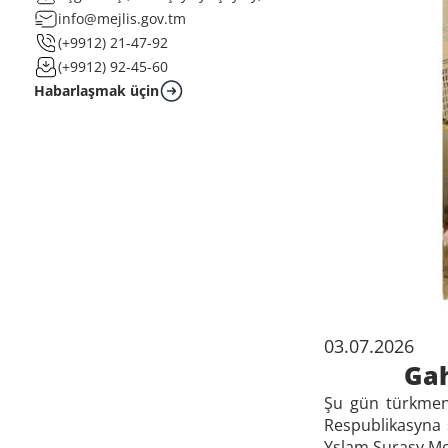
info@mejlis.gov.tm
(+9912) 21-47-92
(+9912) 92-45-60
Habarlaşmak üçin
03.07.2026
Ga
Şu gün türkmen
Respublikasyna
Yslam Şurasy Me