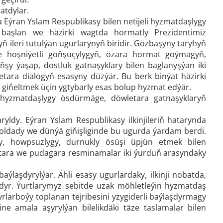
atdylar.
da Eýran Yslam Respublikasy bilen netijeli hyzmatdaşlygy
aşlan we häzirki wagtda hormatly Prezidentimiz
 ileri tutulýan ugurlarynyň biridir. Gözbaşyny taryhyň
 hoşniýetli goňşuçylygyň, özara hormat goýmagyň,
y ýaşap, dostluk gatnaşyklary bilen baglanyşýan iki
ara dialogyň esasyny düzýär. Bu berk binýat häzirki
 giňeltmek üçin ygtybarly esas bolup hyzmat edýär.
n hyzmatdaşlygy ösdürmäge, döwletara gatnaşyklaryň
ryldy. Eýran Yslam Respublikasy ilkinjileriň hatarynda
goldady we dünýä giňişliginde bu ugurda ýardam berdi.
, howpsuzlygy, durnukly ösüşi üpjün etmek bilen
etara we pudagara resminamalar iki ýurduň arasyndaky
laşdyrylýar. Ähli esasy ugurlardaky, ilkinji nobatda,
dyr. Ýurtlarymyz sebitde uzak möhletleýin hyzmatdaş
yrlarboýy toplanan tejribesini yzygiderli baýlaşdyrmagy
e amala aşyrylýan bilelikdäki täze taslamalar bilen