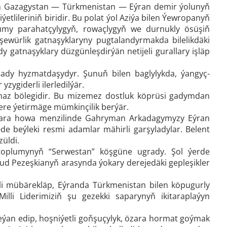
ilen Gazagystan — Türkmenistan — Eýran demir ýolunyň
etlileriniň biridir. Bu polat ýol Aziýa bilen Ýewropanyň
my parahatçylygyň, rowaçlygyň we durnukly ösüşiň
işewürlik gatnaşyklaryny pugtalandyrmakda bilelikdäki
gatnaşyklary düzgünleşdirýän netijeli gurallary işläp
ady hyzmatdaşydyr. Şunuň bilen baglylykda, ýangyç-
zygiderli ilerledilýär.
maz bölegidir. Bu mizemez dostluk köprüsi gadymdan
lere ýetirmäge mümkinçilik berýär.
alkara howa menzilinde Gahryman Arkadagymyzy Eýran
e beýleki resmi adamlar mähirli garşyladylar. Belent
üldi.
 toplumynyň “Serwestan” köşgüne ugrady. Şol ýerde
d Pezeşkianyň arasynda ýokary derejedäki gepleşikler
i mübärekläp, Eýranda Türkmenistan bilen köpugurly
lli Liderimiziň şu gezekki saparynyň ikitaraplaýyn
ýan edip, hoşniýetli goňşuçylyk, özara hormat goýmak