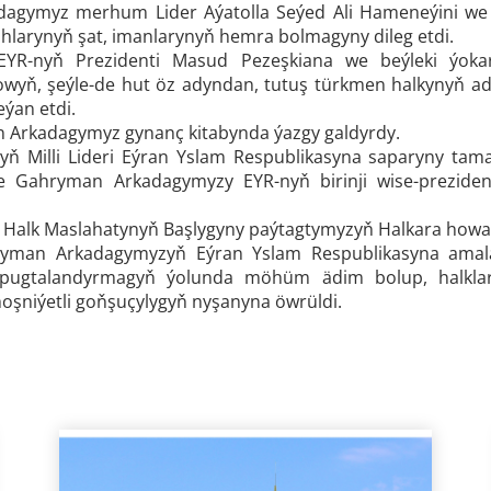
agymyz merhum Lider Aýatolla Seýed Ali Hameneýini we o
larynyň şat, imanlarynyň hemra bolmagyny dileg etdi.
z EYR-nyň Prezidenti Masud Pezeşkiana we beýleki ýokar
yň, şeýle-de hut öz adyndan, tutuş türkmen halkynyň a
eýan etdi.
Arkadagymyz gynanç kitabynda ýazgy galdyrdy.
yň Milli Lideri Eýran Yslam Respublikasyna saparyny ta
e Gahryman Arkadagymyzy EYR-nyň birinji wise-prezid
Halk Maslahatynyň Başlygyny paýtagtymyzyň Halkara howa m
hryman Arkadagymyzyň Eýran Yslam Respublikasyna amal
 pugtalandyrmagyň ýolunda möhüm ädim bolup, halkla
oşniýetli goňşuçylygyň nyşanyna öwrüldi.