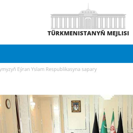
TÜRKMENISTANYŇ MEJLISI
myzyň Eýran Yslam Respublikasyna sapary