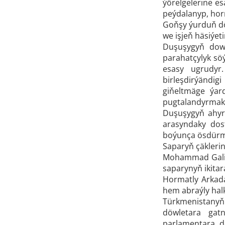
ýörelgelerine e
peýdalanyp, hor
Goňşy ýurduň dö
we işjeň häsiýeti
Duşuşygyň dowa
parahatçylyk söý
esasy ugrudyr
birleşdirýändig
giňeltmäge ýar
pugtalandyrmakda
Duşuşygyň ahyr
arasyndaky dos
boýunça ösdürmek
Saparyň çäkleri
Mohammad Galiba
saparynyň ikita
Hormatly Arkada
hem abraýly halk
Türkmenistanyň 
döwletara gat
parlamentara do