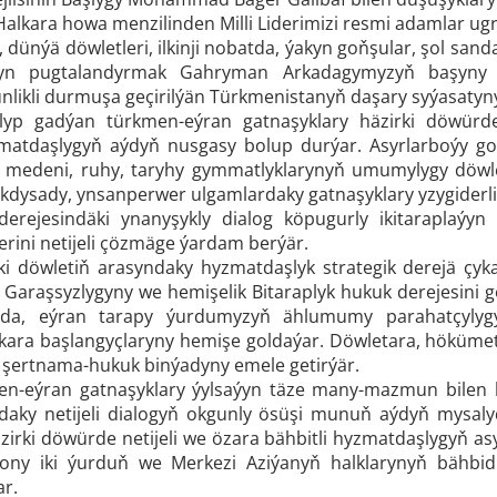
alkara howa menzilinden Milli Liderimizi resmi adamlar ugr
, dünýä döwletleri, ilkinji nobatda, ýakyn goňşular, şol san
yn pugtalandyrmak Gahryman Arkadagymyzyň başyny b
likli durmuşa geçirilýän Türkmenistanyň daşary syýasatynyň
yp gadýan türkmen-eýran gatnaşyklary häzirki döwürde
atdaşlygyň aýdyň nusgasy bolup durýar. Asyrlarboýy goňş
 medeni, ruhy, taryhy gymmatlyklarynyň umumylygy döwlet
kdysady, ynsanperwer ulgamlardaky gatnaşyklary yzygiderli
derejesindäki ynanyşykly dialog köpugurly ikitaraplaýy
ini netijeli çözmäge ýardam berýär.
ki döwletiň arasyndaky hyzmatdaşlyk strategik derejä çyka
Garaşsyzlygyny we hemişelik Bitaraplyk hukuk derejesini 
da, eýran tarapy ýurdumyzyň ählumumy parahatçylygy
lkara başlangyçlaryny hemişe goldaýar. Döwletara, höküm
şertnama-hukuk binýadyny emele getirýär.
en-eýran gatnaşyklary ýylsaýyn täze many-mazmun bilen baý
aky netijeli dialogyň okgunly ösüşi munuň aýdyň mysaly
zirki döwürde netijeli we özara bähbitli hyzmatdaşlygyň as
ony iki ýurduň we Merkezi Aziýanyň halklarynyň bähbidin
ar.