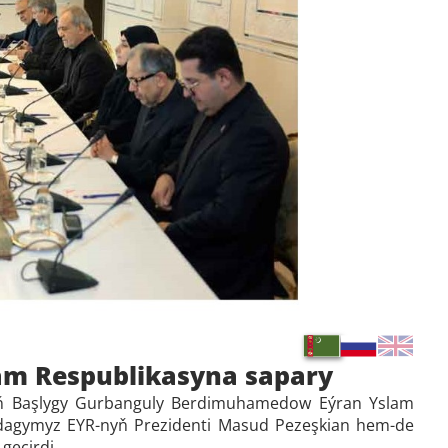
m Respublikasyna sapary
nyň Başlygy Gurbanguly Berdimuhamedow Eýran Yslam
adagymyz EYR-nyň Prezidenti Masud Pezeşkian hem-de
geçirdi.