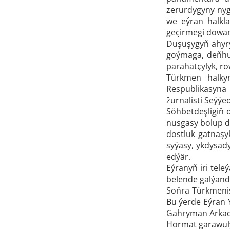
zerurdygyny nyg
we eýran halkl
geçirmegi dowam
Duşuşygyň ahyr
goýmaga, deňhuk
parahatçylyk, ro
Türkmen halky
Respublikasyna
žurnalisti Seýý
Söhbetdeşligiň 
nusgasy bolup du
dostluk gatnaşy
syýasy, ykdysad
edýär.
Eýranyň iri tel
belende galýand
Soňra Türkmenis
Bu ýerde Eýran 
Gahryman Arkada
Hormat garawuly