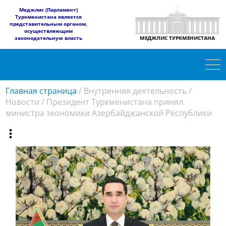
​Меджлис (Парламент)
Туркменистана является
представительным органом,
осуществляющим
законодательную власть
МЕДЖЛИС ТУРКМЕНИСТАНА
Главная страница
/
Внутренняя деятельность
/
Новости
/
Президент Туркменистана принял
министра экономики Азербайджанской Республики