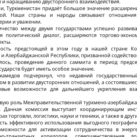
й и наращиванию двустороннего взаимодействия.
ечи, Туркменистан придаёт большое значение расширен
кой. Наши страны и народы связывают отношения
ерии и уважении.
ичество между двумя государствами успешно развива
я политический диалог, расширяются торгово-эконо
екты.
ность предстоящей в этом году в нашей стране Кон
 и Азербайджанской Республики, призванной содейств
алось, проведение данного саммита в период предсе
ударств будет иметь особое значение.
амедов подчерк­нул, что недавний государственны
ом в развитии двусторонних отношений, а состоявшиес
вые возможности для дальнейшего укрепления вз
вую роль Межправительственной туркмено-азербайджа
а. Данная комиссия выступает координирующим инс
ах торговли, логистики, науки и техники, а также в дру
сть эффективного использования выгодного географиче
можности для активизации сотрудничества в энерге
но-транзитных коридоров, совершенствования л