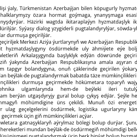
şi ýaly, Türkmenistan Azerbaýjan bilen köpugurly hyzmat
 halklarymyzy özara hormat goýmaga, ynanyşmaga esasla
nyşdyrýar. Häzirki wagtda ikitaraplaýyn hyzmatdaşlyk iki
ürilýär. Syýasy dialog yzygiderli pugtalandyrylýar, söwda-y
lar durmuşa geçirilýär.
çiriljek Merkezi Aziýa ýurtlarynyň we Azerbaýjan Respubl
it hyzmatdaşlygyny ösdürmekde uly ähmiýete eýe bol
letleriň Arkalaşygynda başlyklyk edýän döwründe geçi
iziň ýakynda Azerbaýjan Respublikasyna amala aşyran d
 tapgyr bolandygyna, onuň çäklerinde geçirilen ýokary d
n beýläk-de pugtalandyrmak babatda täze mümkinçilikleri 
çilikleri durmuşa geçirmekde hökümetara toparyň wajy
tehnika ulgamlarynda hem-de beýleki ileri tutulý
dam berýän utgaşdyryjy gural bolup çykyş edýär. Şeýle h
 ulanmagyň möhümdigine üns çekildi. Munuň özi energe
yr ulag geçelgelerini ösdürmek, logistika ugurlaryny käm
 geçirmek üçin giň mümkinçilikleri açýar.
etara gatnaşyklaryň aýrylmaz bölegi bolup durýar. Şunuň 
hereketleri mundan beýläk-de ösdürmegiň möhümdigi belle
düşünişmegi pugtalandyrmak üçin berk binýat bolup hyzmat