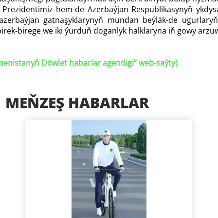
Prezidentimiz hem-de Azerbaýjan Respublikasynyň ykdysad
azerbaýjan gatnaşyklarynyň mundan beýläk-de ugurlaryň 
 birek-birege we iki ýurduň doganlyk halklaryna iň gowy arzu
enistanyň Döwlet habarlar agentligi
” web-saýty)
MEŇZEŞ HABARLAR