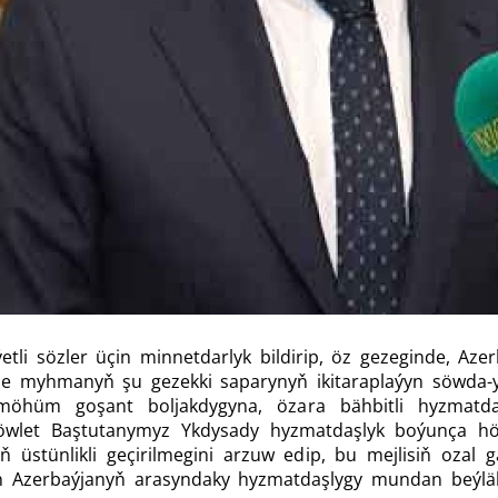
etli sözler üçin minnetdarlyk bildirip, öz gezeginde, Aze
de myhmanyň şu gezekki saparynyň ikitaraplaýyn söwda-
möhüm goşant boljakdygyna, özara bähbitli hyzmatda
 Döwlet Baştutanymyz Ykdysady hyzmatdaşlyk boýunça h
ň üstünlikli geçirilmegini arzuw edip, bu mejlisiň ozal 
en Azerbaýjanyň arasyndaky hyzmatdaşlygy mundan beýl