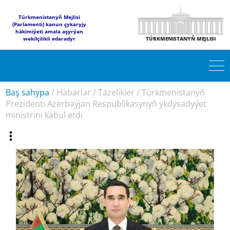
Türkmenistanyň Mejlisi
(Parlamenti) kanun çykaryjy
häkimiýeti amala aşyrýan
wekilçilikli edaradyr
TÜRKMENISTANYŇ MEJLISI
Baş sahypa
/
Habarlar
/
Täzelikler
/
Türkmenistanyň
Prezidenti Azerbaýjan Respublikasynyň ykdysadyýet
ministrini kabul etdi