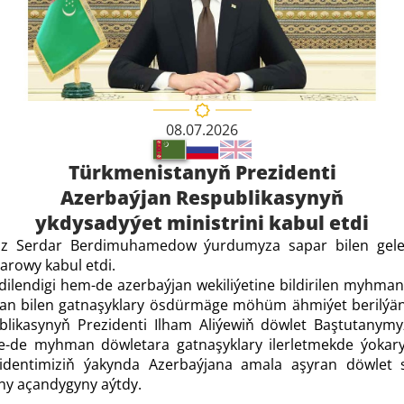
08.07.2026
Türkmenistanyň Prezidenti
Azerbaýjan Respublikasynyň
ykdysadyýet ministrini kabul etdi
iz Serdar Berdimuhamedow ýurdumyza sapar bilen gele
barowy kabul etdi.
edilendigi hem-de azerbaýjan wekiliýetine bildirilen myhman
tan bilen gatnaşyklary ösdürmäge möhüm ähmiýet berilýän
likasynyň Prezidenti Ilham Aliýewiň döwlet Baştutanymy
le-de myhman döwletara gatnaşyklary ilerletmekde ýokary 
zidentimiziň ýakynda Azerbaýjana amala aşyran döwlet 
ny açandygyny aýtdy.