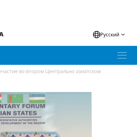
А
Русский
участие во втором Центрально азиатском