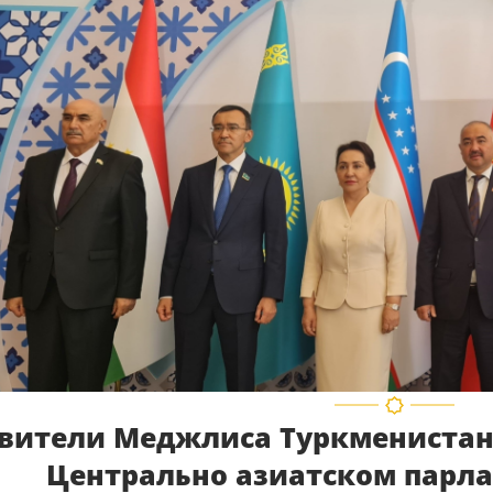
вители Меджлиса Туркменистана
Центрально азиатском парл