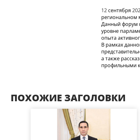
12
сентября
20
региональном 
Данный форум н
уровне парламе
опыта активног
В рамках данн
представительн
а также расска
профильными к
ПОХОЖИЕ ЗАГОЛОВКИ