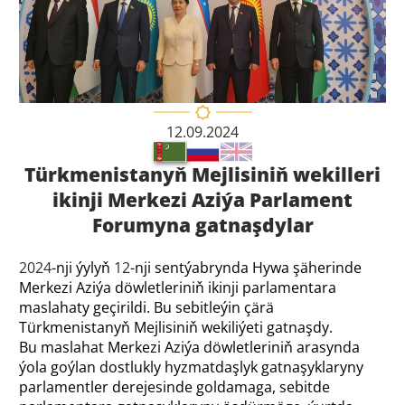
12.09.2024
Türkmenistanyň Mejlisiniň wekilleri
ikinji Merkezi Aziýa Parlament
Forumyna gatnaşdylar
2024
-nji ýylyň
12
-nji sentýabrynda Hywa şäherinde
Merkezi Aziýa döwletleriniň ikinji parlamentara
maslahaty geçirildi.
Bu sebitleýin çärä
Türkmenistanyň Mejlisiniň wekiliýeti gatnaşdy.
Bu maslahat Merkezi Aziýa döwletleriniň arasynda
ýola goýlan dostlukly hyzmatdaşlyk gatnaşyklaryny
parlamentler derejesinde goldamaga, sebitde