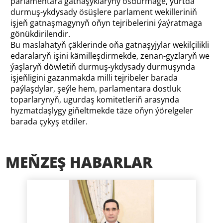
parlamentara gatnaşyklaryny ösdürmäge, ýurtda
durmuş-ykdysady ösüşlere parlament wekilleriniň
işjeň gatnaşmagynyň oňyn tejribelerini ýaýratmaga
gönükdirilendir.
Bu maslahatyň çäklerinde oňa gatnaşyjylar wekilçilikli
edaralaryň işini kämilleşdirmekde, zenan-gyzlaryň we
ýaşlaryň döwletiň durmuş-ykdysady durmuşynda
işjeňligini gazanmakda milli tejribeler barada
paýlaşdylar, şeýle hem, parlamentara dostluk
toparlarynyň, ugurdaş komitetleriň arasynda
hyzmatdaşlygy giňeltmekde täze oňyn ýörelgeler
barada çykyş etdiler.
MEŇZEŞ HABARLAR