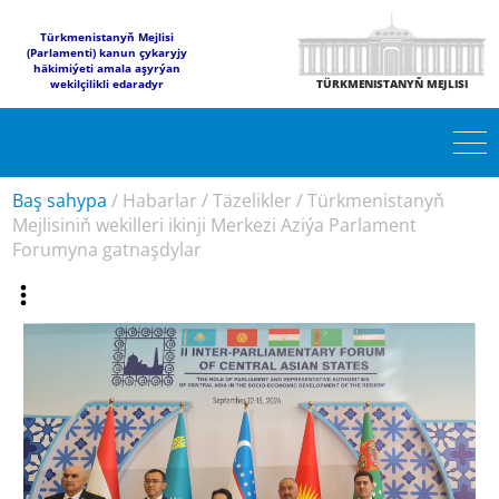
Türkmenistanyň Mejlisi
(Parlamenti) kanun çykaryjy
häkimiýeti amala aşyrýan
wekilçilikli edaradyr
TÜRKMENISTANYŇ MEJLISI
Baş sahypa
/
Habarlar
/
Täzelikler
/
Türkmenistanyň
Mejlisiniň wekilleri ikinji Merkezi Aziýa Parlament
Forumyna gatnaşdylar