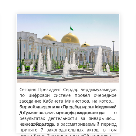
Заседание Кабинета Министров
Сегодня Президент Сердар Бердымухамедов
по цифровой системе провёл очередное
Туркменистана
заседание Кабинета Министров, на котором
были подведены итоги работы, выполненной
Первой выступила Председатель Меджлиса
в стране за семь месяцев текущего года.
Д.Гулманова, проинформировавшая о
результатах деятельности за январь-июль
нынешнего года.
Как сообщалось, в рассматриваемый период
принято 7 законодательных актов, в том
числе Закон Туркменистана «Об учреждении