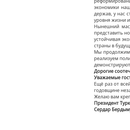
реформировани
экономики наш
держав, у нас 
уровня жизни и
Нынешний масш
представить н
устойчивая эк
страны в будущ
Мы продолжим 
реализуем поли
демонстрируют 
Дорогие соотеч
Уважаемые гост
Ещё раз от все
годовщине нез
Желаю вам креп
Президент Тур
Сердар Бердым