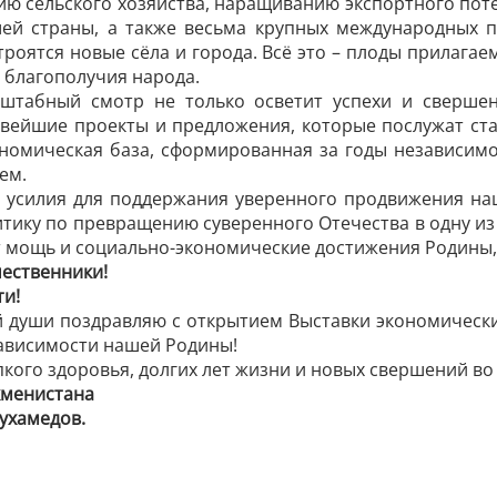
ю сельского хозяйства, наращиванию экспортного пот
ей страны, а также весьма крупных международных п
строятся новые сёла и города. Всё это – плоды прила
 благополучия народа.
табный смотр не только осветит успехи и свершен
овейшие проекты и предложения, которые послужат ст
ономическая база, сформированная за годы независим
ем.
усилия для поддержания уверенного продвижения наш
тику по превращению суверенного ­Отечества в одну из
мощь и социально-экономические достижения Родины, 
ественники!
и!
й души поздравляю с открытием Выставки экономическ
ависимости нашей Родины!
кого здоровья, долгих лет жизни и новых свершений во
кменистана
ухамедов.