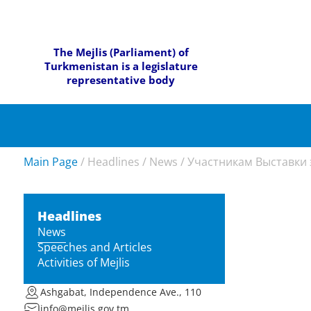
The Mejlis (Parliament) of
Turkmenistan is a legislature
representative body
Main Page
/
Headlines
/
News
/
Участникам Выставки 
Headlines
News
Speeches and Articles
Activities of Mejlis
Ashgabat, Independence Ave., 110
info@mejlis.gov.tm