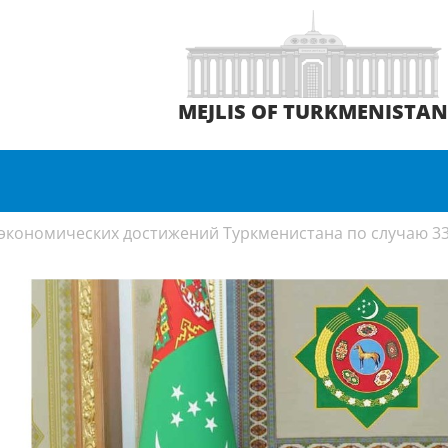
MEJLIS OF TURKMENISTA
экономических достижений Туркменистана по случаю 33