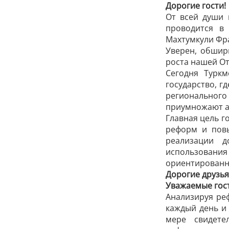
Дорогие гости!
От всей души 
проводится в
Махтумкули Фра
Уверен, обшир
роста нашей От
Сегодня Турк
государство, г
регионального
приумножают а
Главная цель г
реформ и повы
реализации д
использования
ориентированны
Дорогие друзья
Уважаемые гост
Анализируя ре
каждый день и
мере свидете