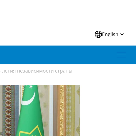
N
English
-летия независимости страны