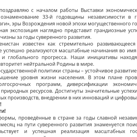
поздравляю с началом работы Выставки экономическ
 ознаменование 33-й годовщины независимости в г
ги», эры Возрождения новой эпохи могущественного го
ная экспозиция наглядно представит грандиозные ус
чизны за годы суверенного развития.
менистан известен как стремительно развивающеес
де успешно реализуются масштабные начинания во имя
 и глобального прогресса. Наши инициативы наход
вторитет нейтральной Родины в мире.
осударственной политики страны – устойчивое развит
шение уровня жизни населения. В этом плане пров
олгосрочных программ, диверсификации экономич
 природных ресурсов. Достигнуты значительные успе
х производств, внедрении в них инноваций и цифровых
!
и!
формы, проведённые в стране за годы славной незави
 месяц на пути суверенного развития знаменуется по
льствует и успешная реализация масштабных гос