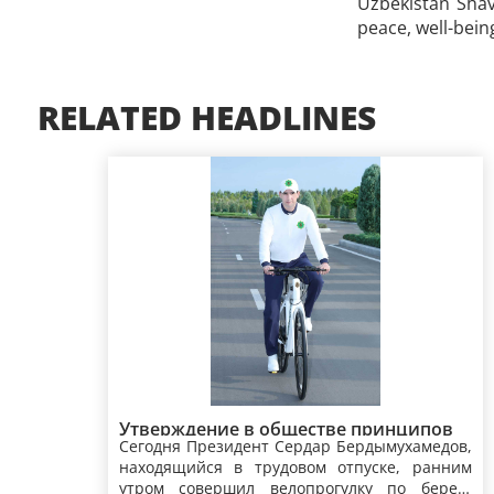
Uzbekistan Shav
peace, well-bein
RELATED HEADLINES
Утверждение в обществе принципов
Сегодня Президент Сердар Бердымухамедов,
здорового образа жизни –
находящийся в трудовом отпуске, ранним
приоритетный аспект
утром совершил велопрогулку по берегу