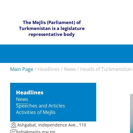
The Mejlis (Parliament) of
Turkmenistan is a legislature
representative body
Main Page
/
Headlines
/
News
/
Heads of Turkmenistan 
Headlines
News
Speeches and Articles
Activities of Mejlis
Ashgabat, Independence Ave., 110
info@mejlis.gov.tm