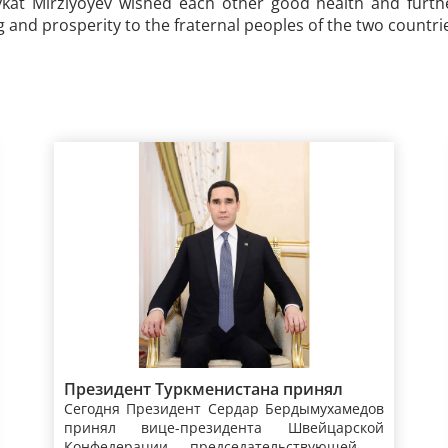
kat Mirziyoyev wished each other good health and further
g and prosperity to the fraternal peoples of the two countri
Президент Туркменистана принял
Сегодня Президент Сердар Бердымухамедов
вице-президента, главу Федерального
принял вице-президента Швейцарской
департамента иностранных дел
Конфедерации, председательствующей в