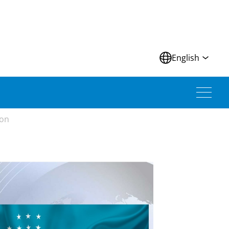
N
English
ion