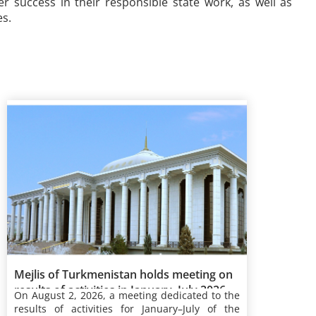
 success in their responsible state work, as well as
es.
Mejlis of Turkmenistan holds meeting on
results of activities in January–July 2026
On August 2, 2026, a meeting dedicated to the
results of
activities for January–July of the