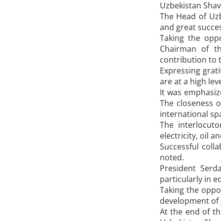
Uzbekistan Shav
The Head of Uzb
and great succes
Taking the oppo
Chairman of t
contribution to 
Expressing grat
are at a high leve
It was emphasize
The closeness of
international sp
The interlocut
electricity, oil 
Successful coll
noted.
President Serd
particularly in 
Taking the oppo
development of 
At the end of t