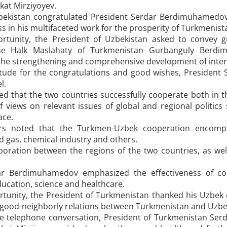
kat Mirziyoyev.
ekistan congratulated President Serdar Berdimuhamedov 
s in his multifaceted work for the prosperity of Turkmenis
rtunity, the President of Uzbekistan asked to convey g
he Halk Maslahaty of Turkmenistan Gurbanguly Berd
the strengthening and comprehensive development of inters
itude for the congratulations and good wishes, President
l.
d that the two countries successfully cooperate both in th
 views on relevant issues of global and regional politics 
ace.
ors noted that the Turkmen-Uzbek cooperation encompas
and gas, chemical industry and others.
aboration between the regions of the two countries, as wel
ar Berdimuhamedov emphasized the effectiveness of coo
education, science and healthcare.
rtunity, the President of Turkmenistan thanked his Uzbek c
good-neighborly relations between Turkmenistan and Uzbe
he telephone conversation, President of Turkmenistan Se