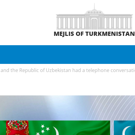
MEJLIS OF TURKMENISTA
and the Republic of Uzbekistan had a telephone conversat