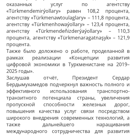
оказанных услуг по агентству
«Türkmendemirýollary» равен 108,2 процента,
агентству «Türk­men­awtoulaglary» – 111,8 процента,
агентству «Türk­menhowaýollary» – 123,4 процента,
агентству «Türkmen­deňizderýaýollary» – 110,3
процента, агентству «Türkmen­aragatnaşyk» – 121,9
процента.
Также было доложено о работе, проделанной в
рамках реализации «Концепции развития
цифровой экономики в Туркменистане на 2019–
2025 годы».
Заслушав отчёт, Президент Сердар
Бердымухамедов подчеркнул важность полного и
эффективного использования транспортно-
транзитного потенциала страны, увеличения
пропускной способности железных дорог,
повышения качества услуг связи посредством
широкого внедрения современных технологий, а
также дальнейшего наращивания
международного сотрудничества для развития