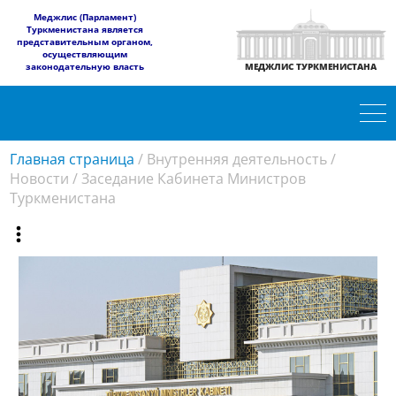
​Меджлис (Парламент)
Туркменистана является
представительным органом,
осуществляющим
законодательную власть
МЕДЖЛИС ТУРКМЕНИСТАНА
Главная страница
/
Внутренняя деятельность
/
Новости
/
Заседание Кабинета Министров
Туркменистана