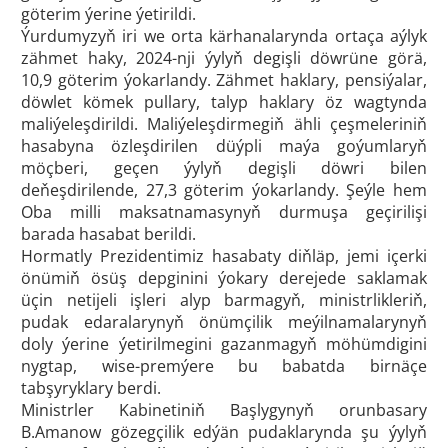
göterim ýerine ýetirildi.
Ýurdumyzyň iri we orta kärhanalarynda ortaça aýlyk
zähmet haky, 2024-nji ýylyň degişli döwrüne görä,
10,9 göterim ýokarlandy. Zähmet haklary, pensiýalar,
döwlet kömek pullary, talyp haklary öz wagtynda
maliýeleşdirildi. Maliýeleşdirmegiň ähli çeşmeleriniň
hasabyna özleşdirilen düýpli maýa goýumlaryň
möçberi, geçen ýylyň degişli döwri bilen
deňeşdirilende, 27,3 göterim ýokarlandy. Şeýle hem
Oba milli maksatnamasynyň durmuşa geçirilişi
barada hasabat berildi.
Hormatly Prezidentimiz hasabaty diňläp, jemi içerki
önümiň ösüş depginini ýokary derejede saklamak
üçin netijeli işleri alyp barmagyň, ministrlikleriň,
pudak edaralarynyň önümçilik meýilnamalarynyň
doly ýerine ýetirilmegini gazanmagyň möhümdigini
nygtap, wise-premýere bu babatda birnäçe
tabşyryklary berdi.
Ministrler Kabinetiniň Başlygynyň orunbasary
B.Amanow gözegçilik edýän pudaklarynda şu ýylyň