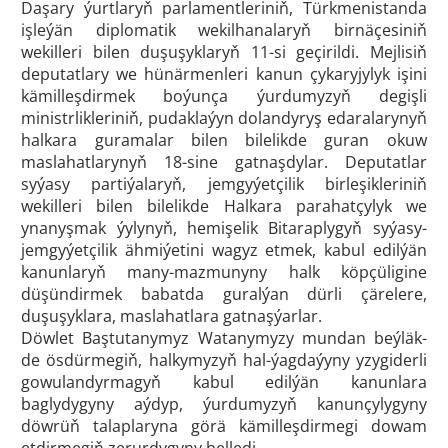
Daşary ýurtlaryň parlamentleriniň, Türkmenistanda
işleýän diplomatik wekilhanalaryň birnäçesiniň
wekilleri bilen duşuşyklaryň 11-si geçirildi. Mejlisiň
deputatlary we hünärmenleri kanun çykaryjylyk işini
kämilleşdirmek boýunça ýurdumyzyň degişli
ministrlikleriniň, pudaklaýyn dolandyryş edaralarynyň
halkara guramalar bilen bilelikde guran okuw
maslahatlarynyň 18-sine gatnaşdylar. Deputatlar
syýasy partiýalaryň, jemgyýetçilik birleşikleriniň
wekilleri bilen bilelikde Halkara parahatçylyk we
ynanyşmak ýylynyň, hemişelik Bitaraplygyň syýasy-
jemgyýetçilik ähmiýetini wagyz etmek, kabul edilýän
kanunlaryň many-mazmunyny halk köpçüligine
düşündirmek babatda guralýan dürli çärelere,
duşuşyklara, maslahatlara gatnaşýarlar.
Döwlet Baştutanymyz Watanymyzy mundan beýläk-
de ösdürmegiň, halkymyzyň hal-ýagdaýyny yzygiderli
gowulandyrmagyň kabul edilýän kanunlara
baglydygyny aýdyp, ýurdumyzyň kanunçylygyny
döwrüň talaplaryna görä kämilleşdirmegi dowam