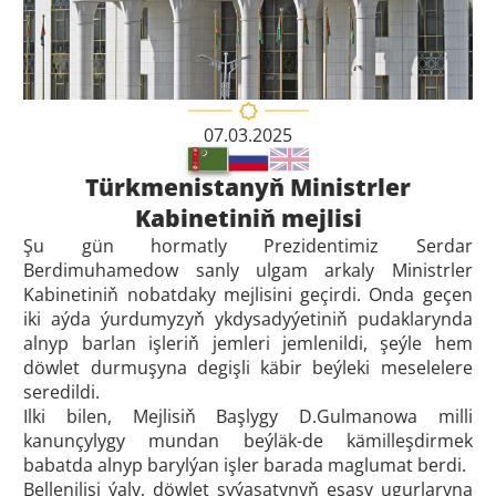
07.03.2025
Türkmenistanyň Ministrler
Kabinetiniň mejlisi
Şu gün hormatly Prezidentimiz Serdar
Berdimuhamedow sanly ulgam arkaly Ministrler
Kabinetiniň nobatdaky mejlisini geçirdi. Onda geçen
iki aýda ýurdumyzyň ykdysadyýetiniň pudaklarynda
alnyp barlan işleriň jemleri jemlenildi, şeýle hem
döwlet durmuşyna degişli käbir beýleki meselelere
seredildi.
Ilki bilen, Mejlisiň Başlygy D.Gulmanowa milli
kanunçylygy mundan beýläk-de kämilleşdirmek
babatda alnyp barylýan işler barada maglumat berdi.
Bellenilişi ýaly, döwlet syýasatynyň esasy ugurlaryna