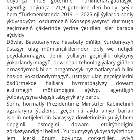
boýunça 110,3 göterime, “Türkmenaragatnaşyk”
agentligi boýunça 121,9 göterime deň boldy. Şeýle
hem “Türkmenistanda 2019 — 2025-nji ýyllarda sanly
ykdysadyýeti ösdürmegiň Konsepsiýasyny” durmuşa
geçirmegiň çäklerinde ýerine ýetirilen işler barada
aýdyldy.
Döwlet Baştutanymyz hasabaty diňläp, ýurdumyzyň
üstaşyr ulag mümkinçiliklerinden doly we netijeli
peýdalanmagyň, demir ýollaryň geçirijilik ukybyny
ýokarlandyrmagyň, döwrebap tehnologiýalary giňden
ornaşdyrmak bilen, aragatnaşyk hyzmatlarynyň hilini
has-da ýokarlandyrmagyň, üstaşyr ulag geçelgelerini
ösdürmekde halkara hyzmatdaşlygy dowam
etdirmegiň möhümdigini aýdyp, agentligiň
ýolbaşçysyna degişli tabşyryklary berdi.
Soňra hormatly Prezidentimiz Ministrler Kabinetiniň
agzalaryna ýüzlenip, geçen iki aýda alnyp barlan
işleriň netijeleriniň Garaşsyz döwletimiziň şu ýyl hem
depginli ösmegini dowam etdirýändigini
görkezýändigini belledi. Ýurdumyzyň ykdysadyýetinde
jemi içerki önüm boýunça görkezijiler, ýylyň