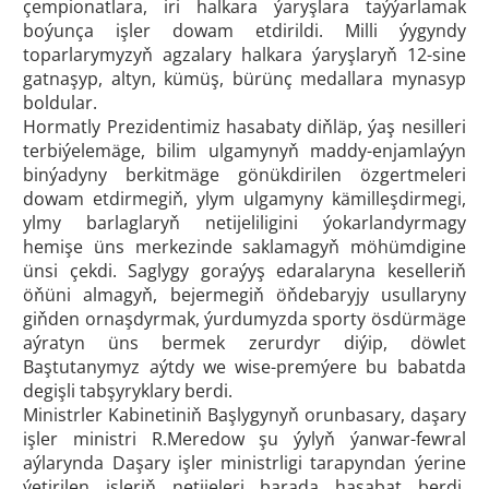
çempionatlara, iri halkara ýaryşlara taýýarlamak
boýunça işler dowam etdirildi. Milli ýygyndy
toparlarymyzyň agzalary halkara ýaryşlaryň 12-sine
gatnaşyp, altyn, kümüş, bürünç medallara mynasyp
boldular.
Hormatly Prezidentimiz hasabaty diňläp, ýaş nesilleri
terbiýelemäge, bilim ulgamynyň maddy-enjamlaýyn
binýadyny berkitmäge gönükdirilen özgertmeleri
dowam etdirmegiň, ylym ulgamyny kämilleşdirmegi,
ylmy barlaglaryň netijeliligini ýokarlandyrmagy
hemişe üns merkezinde saklamagyň möhümdigine
ünsi çekdi. Saglygy goraýyş edaralaryna keselleriň
öňüni almagyň, bejermegiň öňdebaryjy usullaryny
giňden ornaşdyrmak, ýurdumyzda sporty ösdürmäge
aýratyn üns bermek zerurdyr diýip, döwlet
Baştutanymyz aýtdy we wise-premýere bu babatda
degişli tabşyryklary berdi.
Ministrler Kabinetiniň Başlygynyň orunbasary, daşary
işler ministri R.Meredow şu ýylyň ýanwar-fewral
aýlarynda Daşary işler ministrligi tarapyndan ýerine
ýetirilen işleriň netijeleri barada hasabat berdi.