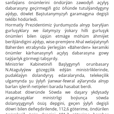
sanfaýans önümlerini öndürýän zawodyň açylyş
dabarasyny geçirmegiň göz öňünde tutulýandygyny
aýdyp, döwlet Baştutanymyzyň garamagyna degişli
teklibi hödürledi.
Hormatly Prezidentimiz ýurdumyzda alnyp barylýan
gurluşyklary we ilatymyzy ýokary hilli gurluşyk
önümleri bilen üpjün etmäge möhüm ähmiýet
berilýändigini aýdyp, wise-premýere Ahal welaýatynyň
Bäherden etrabynda ýerleşýän «Bäherden» keramiki
önümler kärhanasynyň açylyş dabarasyna gowy
taýýarlyk görmegi tabşyrdy.
Ministrler Kabinetiniň Başlygynyň orunbasary
N.Atagulyýew gözegçilik edýän ministrliklerinde,
pudaklaýyn dolandyryş edaralarynda, telekeçilik
ulgamynda şu ýylyň ýanwar-fewral aýlarynda alnyp
barlan işleriň netijeleri barada hasabat berdi.
Hasabat döwründe Söwda we daşary ykdysady
aragatnaşyklar ministrligi boýunça söwda
dolanyşygynyň ösüş depgini, geçen ýylyň degişli
döwri bilen deňeşdirilende, 112,6 göterime, öndürilen