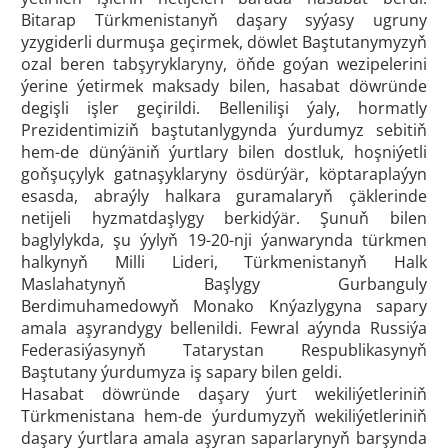
Bitarap Türkmenistanyň daşary syýasy ugruny
yzygiderli durmuşa geçirmek, döwlet Baştutanymyzyň
ozal beren tabşyryklaryny, öňde goýan wezipelerini
ýerine ýetirmek maksady bilen, hasabat döwründe
degişli işler geçirildi. Bellenilişi ýaly, hormatly
Prezidentimiziň baştutanlygynda ýurdumyz sebitiň
hem-de dünýäniň ýurtlary bilen dostluk, hoşniýetli
goňşuçylyk gatnaşyklaryny ösdürýär, köptaraplaýyn
esasda, abraýly halkara guramalaryň çäklerinde
netijeli hyzmatdaşlygy berkidýär. Şunuň bilen
baglylykda, şu ýylyň 19-20-nji ýanwarynda türkmen
halkynyň Milli Lideri, Türkmenistanyň Halk
Maslahatynyň Başlygy Gurbanguly
Berdimuhamedowyň Monako Knýazlygyna sapary
amala aşyrandygy bellenildi. Fewral aýynda Russiýa
Federasiýasynyň Tatarystan Respublikasynyň
Baştutany ýurdumyza iş sapary bilen geldi.
Hasabat döwründe daşary ýurt wekiliýetleriniň
Türkmenistana hem-de ýurdumyzyň wekiliýetleriniň
daşary ýurtlara amala aşyran saparlarynyň barşynda