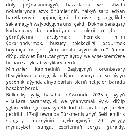
doly peýdalanmagyň, bazarlarda we söwda
nokatlarynda azyk önümleriniň, halkyň sarp edýän
harytlarynyň üpjünçiligini hemişe gözegçilikde
saklamagyň wajypdygyna ünsi çekdi. Dokma senagaty
kärhanalarynda öndürilýän önümleriň möçberini,
görnüşlerini artdyrmak hem-de hilini
ýokarlandyrmak, hususy telekeçiligi ösdürmek
boýunça netijeli işleri amala aşyrmak möhümdir
diýip, döwlet Baştutanymyz aýtdy we wise-premýere
birnäçe anyk tabşyryklary berdi.
Ministrler Kabinetiniň Başlygynyň orunbasary
B.Seýidowa gözegçilik edýän ulgamynda şu ýylyň
geçen iki aýynda alnyp barlan işleriň netijeleri barada
hasabat berdi.
Bellenilişi ýaly, hasabat döwründe 2025-nji ýylyň
«Halkara parahatçylyk we ynanyşmak ýyly» diýlip
yglan edilmegi mynasybetli dürli dabaralardyr çäreler
geçirildi. 17-nji fewralda Türkmenistanyň Şekillendiriş
sungaty muzeýiniň açylmagynyň 20 ýyllygy
mynasybetli sungat eserleriniň sergisi guraldy.