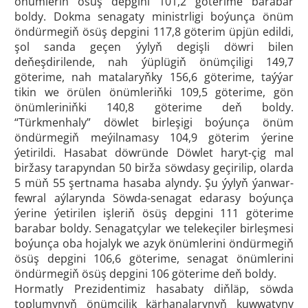
önümleriň ösüş depgini 101,2 göterime barabar
boldy. Dokma senagaty ministrligi boýunça önüm
öndürmegiň ösüş depgini 117,8 göterim üpjün edildi,
şol sanda geçen ýylyň degişli döwri bilen
deňeşdirilende, nah ýüplügiň önümçiligi 149,7
göterime, nah matalaryňky 156,6 göterime, taýýar
tikin we örülen önümleriňki 109,5 göterime, gön
önümleriniňki 140,8 göterime deň boldy.
“Türkmenhaly” döwlet birleşigi boýunça önüm
öndürmegiň meýilnamasy 104,9 göterim ýerine
ýetirildi. Hasabat döwründe Döwlet haryt-çig mal
biržasy tarapyndan 50 birža söwdasy geçirilip, olarda
5 müň 55 şertnama hasaba alyndy. Şu ýylyň ýanwar-
fewral aýlarynda Söwda-senagat edarasy boýunça
ýerine ýetirilen işleriň ösüş depgini 111 göterime
barabar boldy. Senagatçylar we telekeçiler birleşmesi
boýunça oba hojalyk we azyk önümlerini öndürmegiň
ösüş depgini 106,6 göterime, senagat önümlerini
öndürmegiň ösüş depgini 106 göterime deň boldy.
Hormatly Prezidentimiz hasabaty diňläp, söwda
toplumynyň önümçilik kärhanalarynyň kuwwatyny