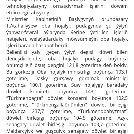
tehnologiýalaryny ornaşdyrmak işlerini dowam
etdirmegi tabşyrdy.
Ministrler Kabinetiniň Başlygynyň orunbasary
T.Atahallyýew oba hojalyk pudagynda şu ýylyň
ýanwar-fewral aýlarynda ýerine ýetirilen işleriň
netijeleri, welaýatlardaky möwsümleýin oba hojalyk
işleri barada hasabat berdi.
Bellenilişi ýaly, geçen ýylyň degişli döwri bilen
deňeşdirilende, oba hojalyk pudagy boýunça
önümçiligiň ösüş depgini 121,8 göterime deň boldy.
Bu görkeziji Oba hojalyk ministrligi boýunça 103,1
göterime, Daşky gurşawy goramak ministrligi
boýunça 100,1 göterime, Suw hojalygy baradaky
döwlet komiteti boýunça 143,1 göterime,
“Türkmenpagta” döwlet konserni boýunça 102,5
göterime, “Türkmengallaönümleri” döwlet birleşigi
boýunça 237,7 göterime, “Türkmenobahyzmat”
döwlet birleşigi boýunça 104,5 göterime, Azyk
senagaty döwlet birleşigi boýunça 103,7 göterime,
Maldarçylyk we guşçulyk senagaty döwlet birleşigi