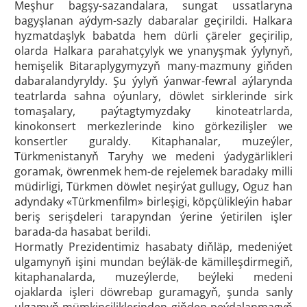
Meşhur bagşy-sazandalara, sungat ussatlaryna
bagyşlanan aýdym-sazly dabaralar geçirildi. Halkara
hyzmatdaşlyk babatda hem dürli çäreler geçirilip,
olarda Halkara parahatçylyk we ynanyşmak ýylynyň,
hemişelik Bitaraplygymyzyň many-mazmuny giňden
dabaralandyryldy. Şu ýylyň ýanwar-fewral aýlarynda
teatrlarda sahna oýunlary, döwlet sirklerinde sirk
tomaşalary, paýtagtymyzdaky kinoteatrlarda,
kinokonsert merkezlerinde kino görkezilişler we
konsertler guraldy. Kitaphanalar, muzeýler,
Türkmenistanyň Taryhy we medeni ýadygärlikleri
goramak, öwrenmek hem-de rejelemek baradaky milli
müdirligi, Türkmen döwlet neşirýat gullugy, Oguz han
adyndaky «Türkmenfilm» birleşigi, köpçülikleýin habar
beriş serişdeleri tarapyndan ýerine ýetirilen işler
barada-da hasabat berildi.
Hormatly Prezidentimiz hasabaty diňläp, medeniýet
ulgamynyň işini mundan beýläk-de kämilleşdirmegiň,
kitaphanalarda, muzeýlerde, beýleki medeni
ojaklarda işleri döwrebap guramagyň, şunda sanly