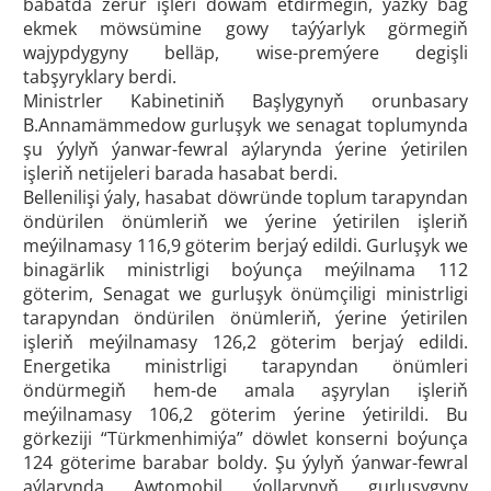
babatda zerur işleri dowam etdirmegiň, ýazky bag
ekmek möwsümine gowy taýýarlyk görmegiň
wajypdygyny belläp, wise-premýere degişli
tabşyryklary berdi.
Ministrler Kabinetiniň Başlygynyň orunbasary
B.Annamämmedow gurluşyk we senagat toplumynda
şu ýylyň ýanwar-fewral aýlarynda ýerine ýetirilen
işleriň netijeleri barada hasabat berdi.
Bellenilişi ýaly, hasabat döwründe toplum tarapyndan
öndürilen önümleriň we ýerine ýetirilen işleriň
meýilnamasy 116,9 göterim berjaý edildi. Gurluşyk we
binagärlik ministrligi boýunça meýilnama 112
göterim, Senagat we gurluşyk önümçiligi ministrligi
tarapyndan öndürilen önümleriň, ýerine ýetirilen
işleriň meýilnamasy 126,2 göterim berjaý edildi.
Energetika ministrligi tarapyndan önümleri
öndürmegiň hem-de amala aşyrylan işleriň
meýilnamasy 106,2 göterim ýerine ýetirildi. Bu
görkeziji “Türkmenhimiýa” döwlet konserni boýunça
124 göterime barabar boldy. Şu ýylyň ýanwar-fewral
aýlarynda Awtomobil ýollarynyň gurluşygyny