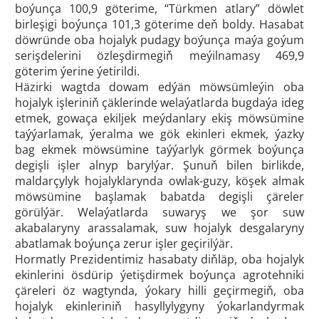
boýunça 100,9 göterime, “Türkmen atlary” döwlet
birleşigi boýunça 101,3 göterime deň boldy. Hasabat
döwründe oba hojalyk pudagy boýunça maýa goýum
serişdelerini özleşdirmegiň meýilnamasy 469,9
göterim ýerine ýetirildi.
Häzirki wagtda dowam edýän möwsümleýin oba
hojalyk işleriniň çäklerinde welaýatlarda bugdaýa ideg
etmek, gowaça ekiljek meýdanlary ekiş möwsümine
taýýarlamak, ýeralma we gök ekinleri ekmek, ýazky
bag ekmek möwsümine taýýarlyk görmek boýunça
degişli işler alnyp barylýar. Şunuň bilen birlikde,
maldarçylyk hojalyklarynda owlak-guzy, köşek almak
möwsümine başlamak babatda degişli çäreler
görülýär. Welaýatlarda suwaryş we şor suw
akabalaryny arassalamak, suw hojalyk desgalaryny
abatlamak boýunça zerur işler geçirilýär.
Hormatly Prezidentimiz hasabaty diňläp, oba hojalyk
ekinlerini ösdürip ýetişdirmek boýunça agrotehniki
çäreleri öz wagtynda, ýokary hilli geçirmegiň, oba
hojalyk ekinleriniň hasyllylygyny ýokarlandyrmak