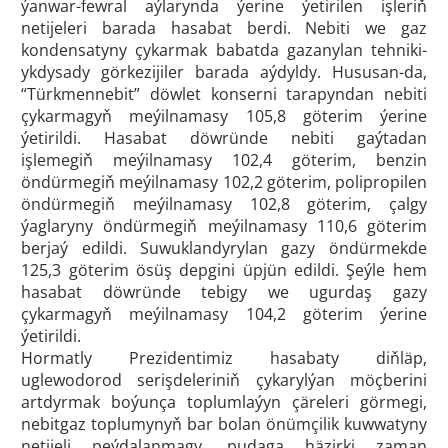
ýanwar-fewral aýlarynda ýerine ýetirilen işleriň
netijeleri barada hasabat berdi. Nebiti we gaz
kondensatyny çykarmak babatda gazanylan tehniki-
ykdysady görkezijiler barada aýdyldy. Hususan-da,
“Türkmennebit” döwlet konserni tarapyndan nebiti
çykarmagyň meýilnamasy 105,8 göterim ýerine
ýetirildi. Hasabat döwründe nebiti gaýtadan
işlemegiň meýilnamasy 102,4 göterim, benzin
öndürmegiň meýilnamasy 102,2 göterim, polipropilen
öndürmegiň meýilnamasy 102,8 göterim, çalgy
ýaglaryny öndürmegiň meýilnamasy 110,6 göterim
berjaý edildi. Suwuklandyrylan gazy öndürmekde
125,3 göterim ösüş depgini üpjün edildi. Şeýle hem
hasabat döwründe tebigy we ugurdaş gazy
çykarmagyň meýilnamasy 104,2 göterim ýerine
ýetirildi.
Hormatly Prezidentimiz hasabaty diňläp,
uglewodorod serişdeleriniň çykarylýan möçberini
artdyrmak boýunça toplumlaýyn çäreleri görmegi,
nebitgaz toplumynyň bar bolan önümçilik kuwwatyny
netijeli peýdalanmagy, pudaga häzirki zaman