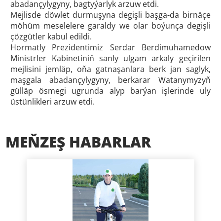
abadançylygyny, bagtyýarlyk arzuw etdi.
Mejlisde döwlet durmuşyna degişli başga-da birnäçe
möhüm meselelere garaldy we olar boýunça degişli
çözgütler kabul edildi.
Hormatly Prezidentimiz Serdar Berdimuhamedow
Ministrler Kabinetiniň sanly ulgam arkaly geçirilen
mejlisini jemläp, oňa gatnaşanlara berk jan saglyk,
maşgala abadançylygyny, berkarar Watanymyzyň
gülläp ösmegi ugrunda alyp barýan işlerinde uly
üstünlikleri arzuw etdi.
MEŇZEŞ HABARLAR