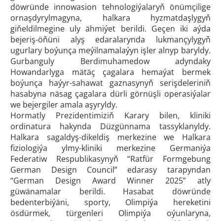
döwründe innowasion tehnologiýalaryň önümçilige
ornaşdyrylmagyna, halkara hyzmatdaşlygyň
giňeldilmegine uly ähmiýet berildi. Geçen iki aýda
bejeriş-öňüni alyş edaralarynda lukmançylygyň
ugurlary boýunça meýilnamalaýyn işler alnyp baryldy.
Gurbanguly Berdimuhamedow adyndaky
Howandarlyga mätäç çagalara hemaýat bermek
boýunça haýyr-sahawat gaznasynyň serişdeleriniň
hasabyna näsag çagalara dürli görnüşli operasiýalar
we bejergiler amala aşyryldy.
Hormatly Prezidentimiziň Karary bilen, kliniki
ordinatura hakynda Düzgünnama tassyklanyldy.
Halkara sagaldyş-dikeldiş merkezine we Halkara
fiziologiýa ylmy-kliniki merkezine Germaniýa
Federatiw Respublikasynyň “Ratfür Formgebung
German Design Сouncil” edarasy tarapyndan
“German Design Award Winner 2025” atly
güwänamalar berildi. Hasabat döwründe
bedenterbiýäni, sporty, Olimpiýa hereketini
ösdürmek, türgenleri Olimpiýa oýunlaryna,