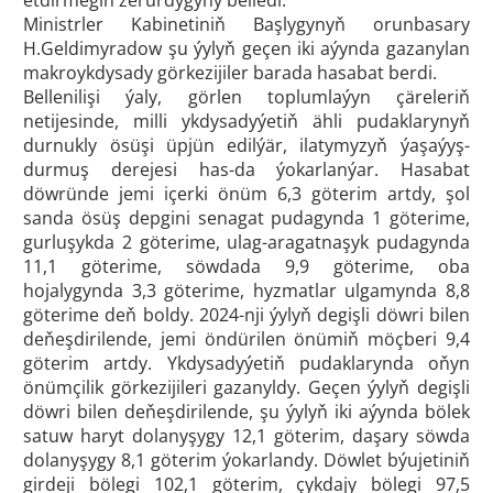
etdirmegiň zerurdygyny belledi.
Ministrler Kabinetiniň Başlygynyň orunbasary
H.Geldimyradow şu ýylyň geçen iki aýynda gazanylan
makroykdysady görkezijiler barada hasabat berdi.
Bellenilişi ýaly, görlen toplumlaýyn çäreleriň
netijesinde, milli ykdysadyýetiň ähli pudaklarynyň
durnukly ösüşi üpjün edilýär, ilatymyzyň ýaşaýyş-
durmuş derejesi has-da ýokarlanýar. Hasabat
döwründe jemi içerki önüm 6,3 göterim artdy, şol
sanda ösüş depgini senagat pudagynda 1 göterime,
gurluşykda 2 göterime, ulag-aragatnaşyk pudagynda
11,1 göterime, söwdada 9,9 göterime, oba
hojalygynda 3,3 göterime, hyzmatlar ulgamynda 8,8
göterime deň boldy. 2024-nji ýylyň degişli döwri bilen
deňeşdirilende, jemi öndürilen önümiň möçberi 9,4
göterim artdy. Ykdysadyýetiň pudaklarynda oňyn
önümçilik görkezijileri gazanyldy. Geçen ýylyň degişli
döwri bilen deňeşdirilende, şu ýylyň iki aýynda bölek
satuw haryt dolanyşygy 12,1 göterim, daşary söwda
dolanyşygy 8,1 göterim ýokarlandy. Döwlet býujetiniň
girdeji bölegi 102,1 göterim, çykdajy bölegi 97,5