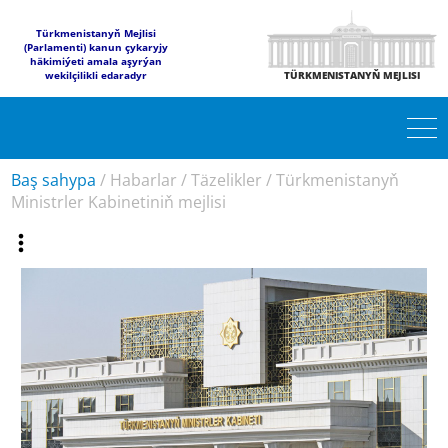
Türkmenistanyň Mejlisi
(Parlamenti) kanun çykaryjy
häkimiýeti amala aşyrýan
wekilçilikli edaradyr
TÜRKMENISTANYŇ MEJLISI
Baş sahypa
/
Habarlar
/
Täzelikler
/
Türkmenistanyň
Ministrler Kabinetiniň mejlisi