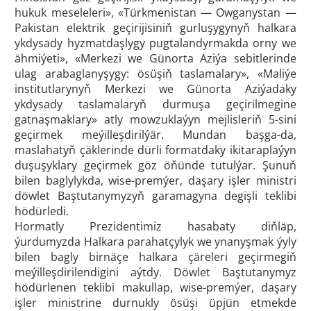
hukuk meseleleri», «Türkmenistan — Owganystan —
Pakistan elektrik geçirijisiniň gurluşygynyň halkara
ykdysady hyzmatdaşlygy pugtalandyrmakda orny we
ähmiýeti», «Merkezi we Günorta Aziýa sebitlerinde
ulag arabaglanyşygy: ösüşiň taslamalary», «Maliýe
institutlarynyň Merkezi we Günorta Aziýadaky
ykdysady taslamalaryň durmuşa geçirilmegine
gatnaşmaklary» atly mowzuklaýyn mejlisleriň 5-sini
geçirmek meýilleşdirilýär. Mundan başga-da,
maslahatyň çäklerinde dürli formatdaky ikitaraplaýyn
duşuşyklary geçirmek göz öňünde tutulýar. Şunuň
bilen baglylykda, wise-premýer, daşary işler ministri
döwlet Baştutanymyzyň garamagyna degişli teklibi
hödürledi.
Hormatly Prezidentimiz hasabaty diňläp,
ýurdumyzda Halkara parahatçylyk we ynanyşmak ýyly
bilen bagly birnäçe halkara çäreleri geçirmegiň
meýilleşdirilendigini aýtdy. Döwlet Baştutanymyz
hödürlenen teklibi makullap, wise-premýer, daşary
işler ministrine durnukly ösüşi üpjün etmekde