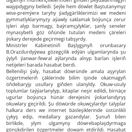
ulgamyň mümkinçiliklerinden giňden peýdalanmagyň
wajypdygyny belledi. Şeýle hem döwlet Baştutanymyz
wise-premýere taryhy ýadygärliklerimizi we medeni
gymmatlyklarymyzy aýawly saklamak boýunça zerur
işleri alyp barmagy, baýramçylyklar, şanly seneler
mynasybetli göz öňünde tutulan medeni çäreleri
ýokary derejede geçirmegi tabşyrdy.
Ministrler Kabinetiniň Başlygynyň orunbasary
B.Orazdurdyýewa gözegçilik edýän ulgamlarynda şu
ýylyň ýanwar-fewral aýlarynda alnyp barlan işleriň
netijeleri barada hasabat berdi.
Bellenilişi ýaly, hasabat döwründe amala aşyrylan
özgertmeleriň çäklerinde bilim işinde okatmagyň
öňdebaryjy usullary giňden ulanyldy. Okuw-usuly
toplumlar taýýarlanylyp, kitaplar neşir edildi, birnäçe
ugurlar boýunça hünär derejesini ýokarlandyryş
okuwlary geçirildi. Şu döwürde okuwçylardyr talyplar
halkara ders we internet bäsleşiklerinde üstünlikli
çykyş edip, medallary gazandylar. Şunuň bilen
birlikde, ylym ulgamyny döwrebaplaşdyrmaga
gönükdirilen özgertmeler dowam etdirildi. Hasabat