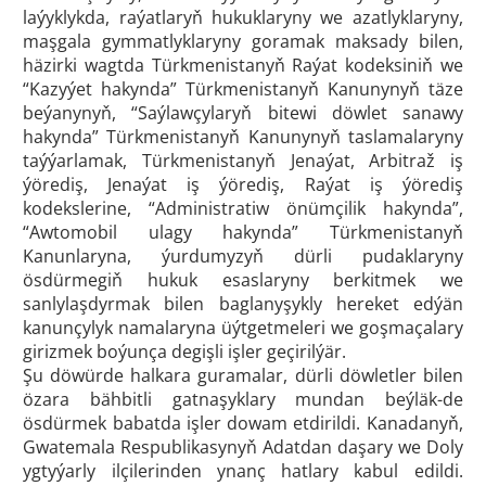
laýyklykda, raýatlaryň hukuklaryny we azatlyklaryny,
maşgala gymmatlyklaryny goramak maksady bilen,
häzirki wagtda Türkmenistanyň Raýat kodeksiniň we
“Kazyýet hakynda” Türkmenistanyň Kanunynyň täze
beýanynyň, “Saýlawçylaryň bitewi döwlet sanawy
hakynda” Türkmenistanyň Kanunynyň taslamalaryny
taýýarlamak, Türkmenistanyň Jenaýat, Arbitraž iş
ýörediş, Jenaýat iş ýörediş, Raýat iş ýörediş
kodekslerine, “Administratiw önümçilik hakynda”,
“Awtomobil ulagy hakynda” Türkmenistanyň
Kanunlaryna, ýurdumyzyň dürli pudaklaryny
ösdürmegiň hukuk esaslaryny berkitmek we
sanlylaşdyrmak bilen baglanyşykly hereket edýän
kanunçylyk namalaryna üýtgetmeleri we goşmaçalary
girizmek boýunça degişli işler geçirilýär.
Şu döwürde halkara guramalar, dürli döwletler bilen
özara bähbitli gatnaşyklary mundan beýläk-de
ösdürmek babatda işler dowam etdirildi. Kanadanyň,
Gwatemala Respublikasynyň Adatdan daşary we Doly
ygtyýarly ilçilerinden ynanç hatlary kabul edildi.