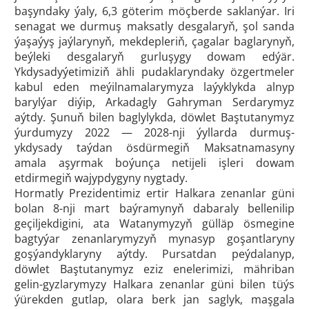
başyndaky ýaly, 6,3 göterim möçberde saklanýar. Iri
senagat we durmuş maksatly desgalaryň, şol sanda
ýaşaýyş jaýlarynyň, mekdepleriň, çagalar baglarynyň,
beýleki desgalaryň gurluşygy dowam edýär.
Ykdysadyýetimiziň ähli pudaklaryndaky özgertmeler
kabul eden meýilnamalarymyza laýyklykda alnyp
barylýar diýip, Arkadagly Gahryman Serdarymyz
aýtdy. Şunuň bilen baglylykda, döwlet Baştutanymyz
ýurdumyzy 2022 — 2028-nji ýyllarda durmuş-
ykdysady taýdan ösdürmegiň Maksatnamasyny
amala aşyrmak boýunça netijeli işleri dowam
etdirmegiň wajypdygyny nygtady.
Hormatly Prezidentimiz ertir Halkara zenanlar güni
bolan 8-nji mart baýramynyň dabaraly bellenilip
geçiljekdigini, ata Watanymyzyň gülläp ösmegine
bagtyýar zenanlarymyzyň mynasyp goşantlaryny
goşýandyklaryny aýtdy. Pursatdan peýdalanyp,
döwlet Baştutanymyz eziz enelerimizi, mähriban
gelin-gyzlarymyzy Halkara zenanlar güni bilen tüýs
ýürekden gutlap, olara berk jan saglyk, maşgala