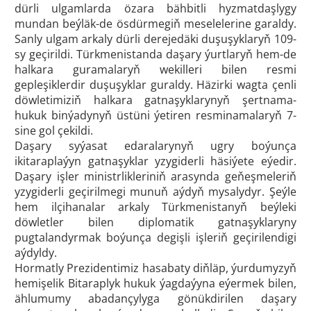
dürli ulgamlarda özara bähbitli hyzmatdaşlygy
mundan beýläk-de ösdürmegiň meselelerine garaldy.
Sanly ulgam arkaly dürli derejedäki duşuşyklaryň 109-
sy geçirildi. Türkmenistanda daşary ýurtlaryň hem-de
halkara guramalaryň wekilleri bilen resmi
gepleşiklerdir duşuşyklar guraldy. Häzirki wagta çenli
döwletimiziň halkara gatnaşyklarynyň şertnama-
hukuk binýadynyň üstüni ýetiren resminamalaryň 7-
sine gol çekildi.
Daşary syýasat edaralarynyň ugry boýunça
ikitaraplaýyn gatnaşyklar yzygiderli häsiýete eýedir.
Daşary işler ministrlikleriniň arasynda geňeşmeleriň
yzygiderli geçirilmegi munuň aýdyň mysalydyr. Şeýle
hem ilçihanalar arkaly Türkmenistanyň beýleki
döwletler bilen diplomatik gatnaşyklaryny
pugtalandyrmak boýunça degişli işleriň geçirilendigi
aýdyldy.
Hormatly Prezidentimiz hasabaty diňläp, ýurdumyzyň
hemişelik Bitaraplyk hukuk ýagdaýyna eýermek bilen,
ählumumy abadançylyga gönükdirilen daşary