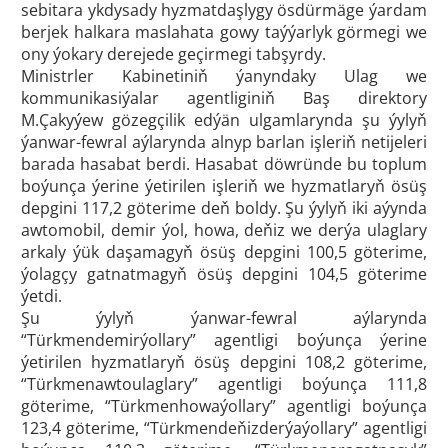
sebitara ykdysady hyzmatdaşlygy ösdürmäge ýardam
berjek halkara maslahata gowy taýýarlyk görmegi we
ony ýokary derejede geçirmegi tabşyrdy.
Ministrler Kabinetiniň ýanyndaky Ulag we
kommunikasiýalar agentliginiň Baş direktory
M.Çakyýew gözegçilik edýän ulgamlarynda şu ýylyň
ýanwar-fewral aýlarynda alnyp barlan işleriň netijeleri
barada hasabat berdi. Hasabat döwründe bu toplum
boýunça ýerine ýetirilen işleriň we hyzmatlaryň ösüş
depgini 117,2 göterime deň boldy. Şu ýylyň iki aýynda
awtomobil, demir ýol, howa, deňiz we derýa ulaglary
arkaly ýük daşamagyň ösüş depgini 100,5 göterime,
ýolagçy gatnatmagyň ösüş depgini 104,5 göterime
ýetdi.
Şu ýylyň ýanwar-fewral aýlarynda
“Türkmendemirýollary” agentligi boýunça ýerine
ýetirilen hyzmatlaryň ösüş depgini 108,2 göterime,
“Türkmenawtoulaglary” agentligi boýunça 111,8
göterime, “Türkmenhowaýollary” agentligi boýunça
123,4 göterime, “Türkmendeňizderýaýollary” agentligi