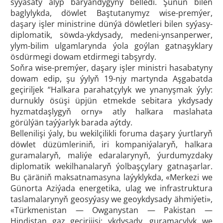
syýasaty alyp barýandygyny belledi. Şunuň bilen
baglylykda, döwlet Baştutanymyz wise-premýer,
daşary işler ministrine dünýä döwletleri bilen syýasy-
diplomatik, söwda-ykdysady, medeni-ynsanperwer,
ylym-bilim ulgamlarynda ýola goýlan gatnaşyklary
ösdürmegi dowam etdirmegi tabşyrdy.
Soňra wise-premýer, daşary işler ministri hasabatyny
dowam edip, şu ýylyň 19-njy martynda Aşgabatda
geçiriljek “Halkara parahatçylyk we ynanyşmak ýyly:
durnukly ösüşi üpjün etmekde sebitara ykdysady
hyzmatdaşlygyň orny» atly halkara maslahata
görülýän taýýarlyk barada aýtdy.
Bellenilişi ýaly, bu wekilçilikli foruma daşary ýurtlaryň
döwlet düzümleriniň, iri kompaniýalaryň, halkara
guramalaryň, maliýe edaralarynyň, ýurdumyzdaky
diplomatik wekilhanalaryň ýolbaşçylary gatnaşarlar.
Bu çäräniň maksatnamasyna laýyklykda, «Merkezi we
Günorta Aziýada energetika, ulag we infrastruktura
taslamalarynyň geosyýasy we geoykdysady ähmiýeti»,
«Türkmenistan — Owganystan — Pakistan —
Hindistan gaz geçirijisi: ykdysady, guramaçylyk we