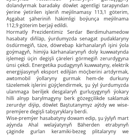
dolandyrmak baradaky döwlet agentligi tarapyndan
ýerine ýetirilen işleriň meýilnamasy 113,1 göterim,
Aşgabat şäheriniň häkimligi boýunça meýilnama
112,9 göterim berjaý edildi.
Hormatly Prezidentimiz Serdar Berdimuhamedow
hasabaty diňläp, ýurdumyzda senagat pudaklaryny
ösdürmegiň, täze, döwrebap kärhanalaryň işini ýola
goýmagyň, himiýa kärhanalarynyň doly kuwwatynda
işlemegi üçin degişli çäreleri görmegiň zerurdygyna
ünsi çekdi. Energetika pudagynyň kuwwatyny, elektrik
energiýasynyň eksport edilýän möçberini artdyrmak,
awtomobil ýollaryny gurmak hem-de durkuny
täzelemek işlerini güýçlendirmek, şu ýyl ýurdumyzda
ulanmaga beriljek desgalaryň gurluşygynyň ýokary
hilli alnyp barylmagyny berk gözegçilikde saklamak
zerurdyr diýip, döwlet Baştutanymyz aýtdy we wise-
premýere degişli tabşyryklary berdi.
Wise-premýer hasabatyny dowam edip, şu ýylyň mart
aýynda Ahal welaýatynyň Bäherden etrabynyň
çäginde gurlan keramiki-bezeg plitalaryny we