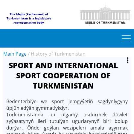
The Mejlis (Parliament) of
Turkmenistan is a legislature
representative body
MEJLIS OF TURKMENISTAN
Main Page
/
History of Turkmenistan
SPORT AND INTERNATIONAL
SPORT COOPERATION OF
TURKMENISTAN
Bedenterbiýe we sport jemgyýetiň sagdynlygyny
üpjün edýän gymmatlykdyr.
Türkmenistanda bu ulgamy ösdürmek döwlet
syýasatynyň ileri tutulýan ugurlarynyň biri bolup
durýar. Öňde goýlan wezipeleri amala aşyrmak