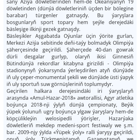
sany Aziýa döwletlerinden hem-de Okeaniýanyň 19
döwletinden (dünýä döwletleriniň üçden bir bölegine
barabar) türgenler gatnaşdy. Bu ýaryşlara
bosgunlaryň sport topary hem şeýle derejedäki
bäsleşige ilkinji gezek gatnaşdy.
Bäsleşikler Aşgabatda Oýunlar üçin ýörite gurlan,
Merkezi Aziýa sebitinde deňi-taýy bolmadyk Olimpiýa
şäherçesinde geçirildi. Şäherçede 40-dan gowrak
dürli desgalar gurlyp, olaryň ikisi Ginnesiň
Bütindünýä rekordlar kitabyna girizildi - Olimpiýa
stadionynyň ýokarsynda ýerleşdirilen atyň dünýäde
iň uly çeper-monumental şekili we dünýäde üsti ýapyk
iň uly sportuň suw görnüşleriniň toplumydyr.
Geçirilen halkara derejesindäki iri ýaryşlaryň
arasynda «Amul-Hazar-2018» awtorallisi, Agyr atletika
boýunça 2018-nji ýylyň dünýä çempionaty, Beýik
ýüpek ýolunuň ugry boýunça ylgaw ýaryşlary hem-de
köpçülikleýin welosipedli ýörişler, Hazarýaka
döwletleriň mekdep medeni-sport festiwaly we ş.m.
bar. 2009-njy ýylda «Ýüpek ýoly» ralli ýaryşy geçirildi,
onuň ýoly Türkmenistanyň, Gazagystanyň we