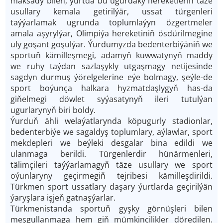
maksady bilen, ýurtda bu ugurdaky hereketleriň täze
usullary kemala getirilýär, ussat türgenleri
taýýarlamak ugrunda toplumlaýyn özgertmeler
amala aşyrylýar, Olimpiýa hereketiniň ösdürilmegine
uly goşant goşulýar. Ýurdumyzda bedenterbiýäniň we
sportuň kämilleşmegi, adamyň kuwwatynyň maddy
we ruhy taýdan sazlaşykly utgaşmagy netijesinde
sagdyn durmuş ýörelgelerine eýe bolmagy, şeýle-de
sport boýunça halkara hyzmatdaşlygyň has-da
giňelmegi döwlet syýasatynyň ileri tutulýan
ugurlarynyň biri boldy.
Ýurduň ähli welaýatlarynda köpugurly stadionlar,
bedenterbiýe we sagaldyş toplumlary, aýlawlar, sport
mekdepleri we beýleki desgalar bina edildi we
ulanmaga berildi. Türgenlerdir hünärmenleri,
tälimçileri taýýarlamagyň täze usullary we sport
oýunlaryny geçirmegiň tejribesi kämilleşdirildi.
Türkmen sport ussatlary daşary ýurtlarda geçirilýän
ýaryşlara işjeň gatnaşýarlar.
Türkmenistanda sportuň gyşky görnüşleri bilen
meşgullanmaga hem giň mümkinçilikler döredilen.