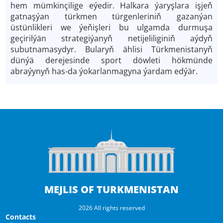
hem mümkinçilige eýedir. Halkara ýaryşlara işjeň
gatnaşýan türkmen türgenleriniň gazanýan
üstünlikleri we ýeňişleri bu ulgamda durmuşa
geçirilýän strategiýanyň netijeliliginiň aýdyň
subutnamasydyr. Bularyň ählisi Türkmenistanyň
dünýä derejesinde sport döwleti hökmünde
abraýynyň has-da ýokarlanmagyna ýardam edýär.
MEJLIS OF TURKMENISTAN
2026 All rights reserved
Contacts