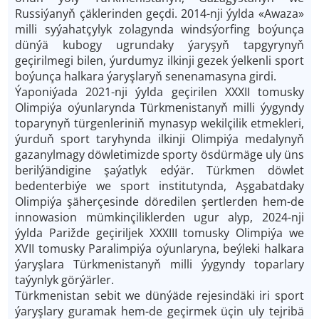
Russiýanyň çäklerinden geçdi. 2014-nji ýylda «Awaza»
milli syýahatçylyk zolagynda windsýorfing boýunça
dünýä kubogy ugrundaky ýaryşyň tapgyrynyň
geçirilmegi bilen, ýurdumyz ilkinji gezek ýelkenli sport
boýunça halkara ýaryşlaryň senenamasyna girdi.
Ýaponiýada 2021-nji ýylda geçirilen XXXII tomusky
Olimpiýa oýunlarynda Türkmenistanyň milli ýygyndy
toparynyň türgenleriniň mynasyp wekilçilik etmekleri,
ýurduň sport taryhynda ilkinji Olimpiýa medalynyň
gazanylmagy döwletimizde sporty ösdürmäge uly üns
berilýändigine şaýatlyk edýär. Türkmen döwlet
bedenterbiýe we sport institutynda, Aşgabatdaky
Olimpiýa şäherçesinde döredilen şertlerden hem-de
innowasion mümkinçiliklerden ugur alyp, 2024-nji
ýylda Parižde geçiriljek XXXIII tomusky Olimpiýa we
XVII tomusky Paralimpiýa oýunlaryna, beýleki halkara
ýaryşlara Türkmenistanyň milli ýygyndy toparlary
taýynlyk görýärler.
Türkmenistan sebit we dünýäde rejesindäki iri sport
ýaryşlary guramak hem-de geçirmek üçin uly tejribä