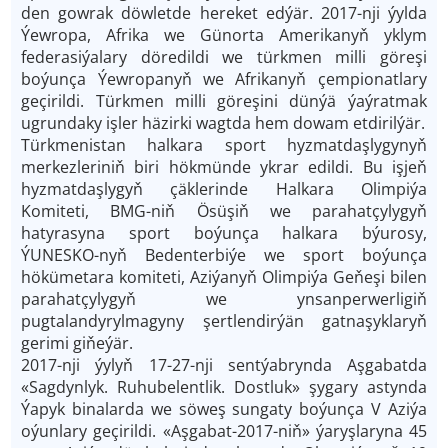
den gowrak döwletde hereket edýär. 2017-nji ýylda
Ýewropa, Afrika we Günorta Amerikanyň yklym
federasiýalary döredildi we türkmen milli göreşi
boýunça Ýewropanyň we Afrikanyň çempionatlary
geçirildi. Türkmen milli göreşini dünýä ýaýratmak
ugrundaky işler häzirki wagtda hem dowam etdirilýär.
Türkmenistan halkara sport hyzmatdaşlygynyň
merkezleriniň biri hökmünde ykrar edildi. Bu işjeň
hyzmatdaşlygyň çäklerinde Halkara Olimpiýa
Komiteti, BMG-niň Ösüşiň we parahatçylygyň
hatyrasyna sport boýunça halkara býurosy,
ÝUNESKO-nyň Bedenterbiýe we sport boýunça
hökümetara komiteti, Aziýanyň Olimpiýa Geňeşi bilen
parahatçylygyň we ynsanperwerligiň
pugtalandyrylmagyny şertlendirýän gatnaşyklaryň
gerimi giňeýär.
2017-nji ýylyň 17-27-nji sentýabrynda Aşgabatda
«Sagdynlyk. Ruhubelentlik. Dostluk» şygary astynda
Ýapyk binalarda we söweş sungaty boýunça V Aziýa
oýunlary geçirildi. «Aşgabat-2017-niň» ýaryşlaryna 45