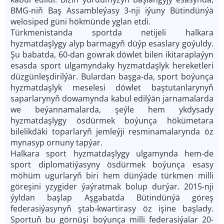
BMG-niň Baş Assambleýasy 3-nji iýuny Bütindünýä
welosiped güni hökmünde yglan etdi.
Türkmenistanda sportda netijeli halkara
hyzmatdaşlygy alyp barmagyň düýp esaslary goýuldy.
Şu babatda, 60-dan gowrak döwlet bilen ikitaraplaýyn
esasda sport ulgamyndaky hyzmatdaşlyk hereketleri
düzgünleşdirilýär. Bulardan başga-da, sport boýunça
hyzmatdaşlyk meselesi döwlet baştutanlarynyň
saparlarynyň dowamynda kabul edilýän jarnamalarda
we beýannamalarda, şeýle hem ykdysady
hyzmatdaşlygy ösdürmek boýunça hökümetara
bilelikdäki toparlaryň jemleýji resminamalarynda öz
mynasyp ornuny tapýar.
Halkara sport hyzmatdaşlygy ulgamynda hem-de
sport diplomatiýasyny ösdürmek boýunça esasy
möhüm ugurlaryň biri hem dünýäde türkmen milli
göreşini yzygider ýaýratmak bolup durýar. 2015-nji
ýyldan başlap Aşgabatda Bütindünýä göreş
federasiýasynyň ştab-kwartirasy öz işine başlady.
Sportuň bu görnüşi boýunça milli federasiýalar 20-