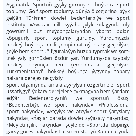
Aşgabatda Sportuň gyşky görnüşleri boýunça sport
toplumy, Golf sport toplumy, dünýä ölçeglerine laýyk
gelýän Türkmen döwlet bedenterbiýe we sport
instituty, «Awaza» milli syýahatçylyk zolagynda uly
göwrümli buz meýdançalaryndan ybarat bolan
köpugurly sport toplumy guruldy. Ýurdumyzda
hokkeý boýunça milli çempionat oýunlary geçirilýär,
şeýle hem sportuň figuralaýyn buzda typmak we şort-
trek ýaly görnüşleri ösdürilýär. Ýurdumyzda şaýbaly
hokkeý boýunça hem çempionatlar geçirilýär.
Türkmenistanyň hokkeý boýunça ýygyndy topary
halkara derejesine çykdy.
Sport ulgamynda amala aşyrylýan özgertmeler sport
ussatlygyň ýokary derejelere çykmagyna hem ýardam
edýär. Bedenterbiýäniň we sportuň ösüşi
«Bedenterbiýe we sport hakynda», «Professional
sport hakynda», «Atçylyk we atçylyk sport ýaryşlary
hakynda», «Ýaşlar barada döwlet syýasaty hakynda»,
«Meýletinçilik hakynda», şeýle-de «Sportda dopinge
garşy göreş hakynda» Türkmenistanyň Kanunlarynda