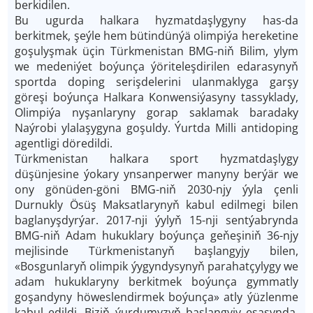
berkidilen.
Bu ugurda halkara hyzmatdaşlygyny has-da
berkitmek, şeýle hem bütindünýä olimpiýa hereketine
goşulyşmak üçin Türkmenistan BMG-niň Bilim, ylym
we medeniýet boýunça ýöriteleşdirilen edarasynyň
sportda doping serişdelerini ulanmaklyga garşy
göreşi boýunça Halkara Konwensiýasyny tassyklady,
Olimpiýa nyşanlaryny gorap saklamak baradaky
Naýrobi ylalaşygyna goşuldy. Ýurtda Milli antidoping
agentligi döredildi.
Türkmenistan halkara sport hyzmatdaşlygy
düşünjesine ýokary ynsanperwer manyny berýär we
ony gönüden-göni BMG-niň 2030-njy ýyla çenli
Durnukly Ösüş Maksatlarynyň kabul edilmegi bilen
baglanyşdyrýar. 2017-nji ýylyň 15-nji sentýabrynda
BMG-niň Adam hukuklary boýunça geňeşiniň 36-njy
mejlisinde Türkmenistanyň başlangyjy bilen,
«Bosgunlaryň olimpik ýygyndysynyň parahatçylygy we
adam hukuklaryny berkitmek boýunça gymmatly
goşandyny höweslendirmek boýunça» atly ýüzlenme
kabul edildi. Biziň ýurdumyzyň başlangyjy esasynda,