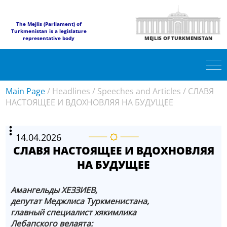
The Mejlis (Parliament) of
Turkmenistan is a legislature
representative body
MEJLIS OF TURKMENISTAN
Main Page
/
Headlines
/
Speeches and Articles
/
СЛАВЯ
НАСТОЯЩЕЕ И ВДОХНОВЛЯЯ НА БУДУЩЕЕ
14.04.2026
СЛАВЯ НАСТОЯЩЕЕ И ВДОХНОВЛЯЯ
НА БУДУЩЕЕ
Aмангельды ХЕЗЗИЕВ,
депутат Меджлиса Туркменистана,
главный специалист хякимлика
Лебапского велаята: