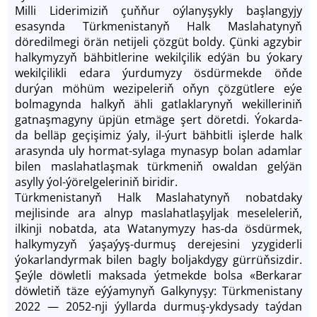
Milli Liderimiziň çuň­ňur oýlanyşykly başlangyjy
esasynda Türkmenistanyň Halk Maslahatyny­ň
döredilmegi örän netijeli çözgüt boldy. Çünki agzybir
halkymyzyň bähbitlerine wekilçilik edýän bu ýokary
wekilçilikli edara ýurdumyzy ösdürmekde öň­de
durýan möhüm wezipeleriň oňyn çözgütlere eýe
bolmagynda halkyň ähli gatlaklarynyň wekilleriniň
gatnaşmagyny üpjün etmäge şert döretdi. Ýokarda-
da belläp geçişimiz ýaly, il-ýurt bähbitli işlerde halk
arasynda uly hormat-sylaga mynasyp bolan adamlar
bilen maslahatlaşmak türkmeniň owaldan gelýän
asylly ýol-ýörelgeleriniň biridir.
Türkmenistanyň Halk Maslahatynyň nobatdaky
mejlisinde ara alnyp maslahatlaşyljak meseleleriň,
ilkinji nobatda, ata Watanymyzy has-da ösdürmek,
halkymyzyň ýaşaýyş-durmuş derejesini yzygiderli
ýokarlandyrmak bilen bagly boljakdygy gürrüň­sizdir.
Şeýle döwletli maksada ýetmekde bolsa «Berkarar
döwletiň täze eýýamynyň Galkynyşy: Türkmenistany
2022 — 2052-nji ýyllarda durmuş-ykdysady taýdan