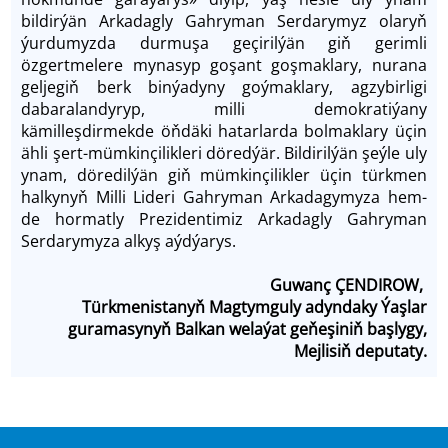
bildirýän Arkadagly Gahryman Serdarymyz olaryň
ýurdumyzda durmuşa geçirilýän giň gerimli
özgertmelere mynasyp goşant goşmaklary, nurana
geljegiň berk binýadyny goýmaklary, agzybirligi
dabaralandyryp, milli demokratiýany
kämilleşdirmekde öň­däki hatarlarda bolmaklary üçin
ähli şert-mümkinçilikleri döredýär. Bildirilýän şeýle uly
ynam, döredilýän giň mümkinçilikler üçin türkmen
halkynyň Milli Lideri Gahryman Arkadagymyza hem-
de hormatly Prezidentimiz Arkadagly Gahryman
Serdarymyza alkyş aýdýarys.
Guwanç ÇENDIROW,
Türkmenistanyň Magtymguly adyndaky Ýaşlar
guramasynyň Balkan welaýat geňeşiniň başlygy,
Mejlisiň deputaty.