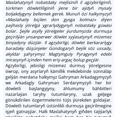
Maslahatynyň nobatdaky mejlisiniň il agzybirliginiň,
türkmen döwletliliginiň ýene bir aýdyň mysaly
boljakdygyny bellemek gerek. Munuň özi halkymyzyň
«Maslahatly biçilen don gysga bolmaz» diýen
paýhasly ýörelgä ygrarlydygynyň nobatdaky güwäsi
bolar. Şeýle asylly ýörelgeler ýurdumyzda durmuşa
geçirilýän ynsanperwer döwlet syýasatynyň mizemez
binýadyny düzýär. Il agzybirligi, döwlet berkararlygy
baradaky düşünjeler Gündogaryň beýik söz ussady,
akyldar şahyrymyz Magtymguly Pyragynyň edebi
mirasynyň içinden hem eriş-argaç bolup geçýär.
Ag­zy­bir­li­gi, jebisligi mizemez durmuş ýörelgesine
öwrüp, ony asyrlaryň kämillik mekdebinde sünnäläp
gelýän merdana halkymyz Gahryman Arkadagymyzyň
we Arkadagly Gahryman Serdarymyzyň her bir
döwletli başlangyjyny, ählumumy bähbitleri
nazarlaýan taryhy tutumlaryny, uzak geljege
gönükdirilen özgertmelerini tüýs ýürekden goldaýar.
Döwletli tutumlaryň üstünlikli durmuşa geçirilmegine
işjeň gatnaşýar. Halk Maslahatynyň giň­den taýýarlyk