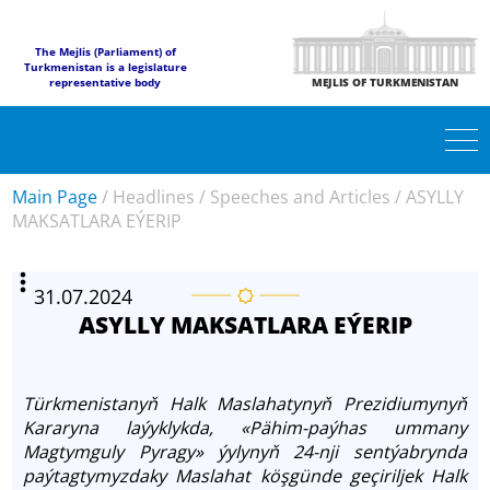
The Mejlis (Parliament) of
Turkmenistan is a legislature
representative body
MEJLIS OF TURKMENISTAN
Main Page
/
Headlines
/
Speeches and Articles
/
ASYLLY
MAKSATLARA EÝERIP
31.07.2024
ASYLLY MAKSATLARA EÝERIP
Türkmenistanyň Halk Maslahatynyň Prezidiumynyň
Kararyna laýyklykda, «Pähim-paýhas ummany
Magtymguly Pyragy» ýylynyň 24-nji sentýabrynda
paýtagtymyzdaky Maslahat köşgünde geçiriljek Halk