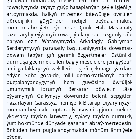
görülýän nobatdaky mejlisi hem her bir tutumyň
rowaçlygynda taýsyz güýç hasaplanýan şeýle işjeň­ligi
artdyrmakda, halkyň mizemez bitewülige öwrülen
döredijilikli güýjünden netijeli peýdalanmakda
möhüm ähmiýete eýe bolar. Çünki Halk Maslahaty
täze taryhy eýýamyň rowaç ýollaryndan okgunly öňe
barýan eziz Watanymyzda Arkadagly Gahryman
Serdarymyzyň parasatly baştutanlygynda dowamat-
dowam tapýan giň gerimli özgertmeleri üstünlikli
durmuşa geçirmek bilen bagly meselelere jemgyýetiň
ähli gatlaklarynyň wekillerini işjeň çekmäge ýardam
edýär. Şo­ňa görä-de, milli demokratiýanyň barha
pugtalanýandygynyň hem güwäsine öwrüljek
umumymilli forumyň Berkarar döwletiň täze
eýýamynyň Galkynyşy döwründe belent sepgitleri
nazarlaýan Garaşsyz, hemişelik Bitarap Diýarymyzyň
mundan beýläkde köptaraply ösüşini üpjün etmekde,
ykdysady taýdan kuwwatly, syýasy taýdan durnukly
ýurt hökmünde dünýäde gazanan abraý-mertebesini
öňküden hem pugtalandyrmakda möhüm ähmiýete
eýedir.