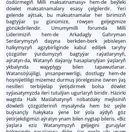
ösdürmegiň Milli maksatnamasy» hem-de beýleki
döwlet maksatnamalary esasy çelgilerdir. Ýeri
gelende aýtsak, bu maksatnamalar her birimiziň
bagtyýar şu günümize, röwşen geljegimize
gönükdirilendir. Umumymilli forumda Milli
Liderimiziň hem-de Arkadagly Gahryman
Serdarymyzyň daşyna berkden-berk jebisleşen
halkymyzyň agzybirliginde kabul ediljek taryhy
çözgütler ýurdumyzyň bagtyýar raýatlarynyň,
aýratyn-da, Watanyň daýanjy hasaplanylýan ýaşlaryň
ykbalynda wajyplygy bilen tapawutlanar.
Watansöýüjiligi, ynsanperwerligi, dostlugy hem-de
hoşniýetliligi mizemez durmuş ýörelgesine öwren ýaş
nesilleri terbiýeläp ýetişdirmek bolsa döwlet
syýasatymyzda ileri tutulýan ugurlaryň biridir. Häzirki
wagtda Halk Maslahatynyň nobatdaky mejlisiniň
döwletli çözgütleriniň mysalynda hem biz şeýle
buýsançly hakykata ýene bir ýola aýdyň göz
ýetirjekdigimizi aýratyn ynam bilen nygtap bileris. «Biz
ýaşlara eziz Watanymyzyň geljegini gurujylar
hökmünde garaýarys» diýip, ýaş nesle uly ynam