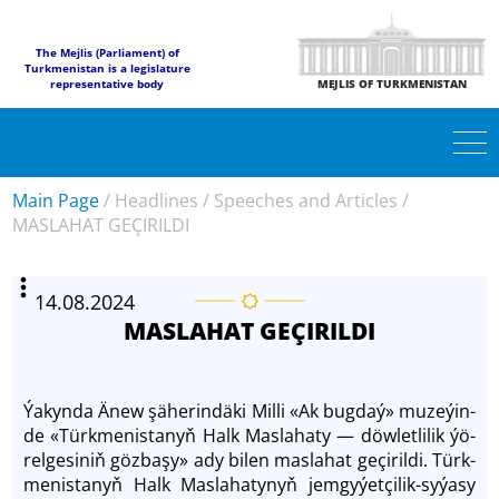
The Mejlis (Parliament) of
Turkmenistan is a legislature
representative body
MEJLIS OF TURKMENISTAN
Main Page
/
Headlines
/
Speeches and Articles
/
MASLAHAT GEÇIRILDI
14.08.2024
MASLAHAT GEÇIRILDI
Ýa­kyn­da Änew şä­he­rin­dä­ki Mil­li «Ak bug­daý» mu­ze­ýin­
de «Türkme­nis­ta­nyň Halk Mas­la­ha­ty — döw­let­li­lik ýö­
rel­ge­siniň göz­ba­şy» ady bi­len mas­la­hat ge­çi­ril­di. Türk­
me­nis­ta­nyň Halk Mas­la­ha­ty­nyň jemgy­ýet­çi­lik-sy­ýa­sy