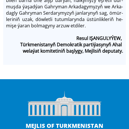
bi­len bar­ha öňe alyp bar­ýan, halky­my­zy eş­ret­li dur­
muş­da ýa­şadýan Gah­ry­man Arkadagymy­zyň we Ar­ka­
dag­ly Gah­ry­man Ser­da­ry­my­zyň jan­la­ry­nyň sag, ömür­
le­ri­niň uzak, döw­let­li tu­tum­la­ryn­da üs­tün­lik­le­riň he­
mi­şe ýa­ran bol­ma­gy­ny arzuw etdiler.
Resul IŞANGULYÝEW,
Türkmenistanyň Demokratik partiýasynyň Ahal
welaýat komitetiniň başlygy, Mejlisiň deputaty.
MEJLIS OF TURKMENISTAN