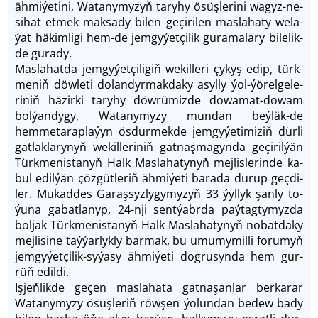
äh­mi­ýe­ti­ni, Wa­ta­ny­myzyň ta­ry­hy ösüş­le­ri­ni wagyz-ne­
si­hat et­mek mak­sa­dy bi­len ge­çi­ri­len mas­la­ha­ty we­la­
ýat häkimli­gi hem-de jem­gy­ýet­çi­lik gu­ra­ma­la­ry bi­le­lik­
de gu­ra­dy.
Maslahatda jem­gy­ýet­çi­li­giň we­kil­le­ri çy­kyş edip, türk­
me­niň döwle­ti dolan­dyr­mak­daky asyl­ly ýol-ýö­rel­ge­le­
ri­niň hä­zir­ki ta­ry­hy döwrü­miz­de do­wa­mat-do­wam
bol­ýan­dy­gy, Wa­ta­ny­my­zy mun­dan beýläk-de
hemmetarap­la­ýyn ös­dür­mek­de jem­gy­ýe­ti­mi­ziň dür­li
gatlaklary­nyň wekil­le­ri­niň gat­naş­ma­gyn­da ge­çi­ril­ýän
Türk­me­nis­ta­nyň Halk Maslahatynyň mej­lis­le­rin­de ka­
bul edil­ýän çöz­güt­le­riň äh­mi­ýe­ti bara­da du­rup geç­di­
ler. Mu­kad­des Ga­raş­syz­ly­gy­my­zyň 33 ýyl­lyk şan­ly to­
ýu­na ga­bat­la­nyp, 24-nji sent­ýabr­da paý­tag­ty­myz­da
bol­jak Türkmenista­nyň Halk Mas­la­ha­ty­nyň no­bat­da­ky
mej­li­si­ne taý­ýar­lyk­ly bar­mak, bu umumy­mil­li fo­ru­myň
jem­gy­ýet­çi­lik-sy­ýa­sy äh­mi­ýe­ti dogrusyn­da hem gür­
rüň edil­di.
Iş­jeň­lik­de ge­çen mas­la­ha­ta gat­na­şan­lar ber­ka­rar
Watanymy­zy ösüş­le­riň röw­şen ýo­lun­dan be­dew ba­dy