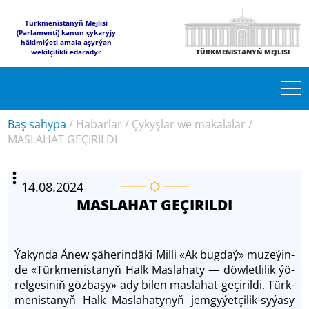
Türkmenistanyň Mejlisi
(Parlamenti) kanun çykaryjy
häkimiýeti amala aşyrýan
wekilçilikli edaradyr
TÜRKMENISTANYŇ MEJLISI
Baş sahypa
/
Habarlar
/
Çykyşlar we makalalar
/
MASLAHAT GEÇIRILDI
14.08.2024
MASLAHAT GEÇIRILDI
Ýa­kyn­da Änew şä­he­rin­dä­ki Mil­li «Ak bug­daý» mu­ze­ýin­
de «Türkme­nis­ta­nyň Halk Mas­la­ha­ty — döw­let­li­lik ýö­
rel­ge­siniň göz­ba­şy» ady bi­len mas­la­hat ge­çi­ril­di. Türk­
me­nis­ta­nyň Halk Mas­la­ha­ty­nyň jemgy­ýet­çi­lik-sy­ýa­sy