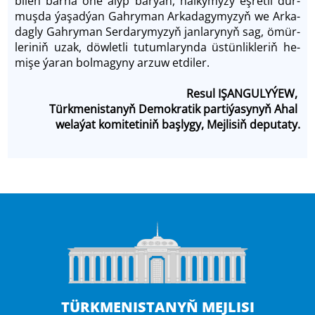
bi­len bar­ha öňe alyp bar­ýan, halky­my­zy eş­ret­li dur­
muş­da ýa­şadýan Gah­ry­man Arkadagymy­zyň we Ar­ka­
dag­ly Gah­ry­man Ser­da­ry­my­zyň jan­la­ry­nyň sag, ömür­
le­ri­niň uzak, döw­let­li tu­tum­la­ryn­da üs­tün­lik­le­riň he­
mi­şe ýa­ran bol­ma­gy­ny arzuw etdiler.
Resul IŞANGULYÝEW,
Türkmenistanyň Demokratik partiýasynyň Ahal
welaýat komitetiniň başlygy, Mejlisiň deputaty.
TÜRKMENISTANYŇ MEJLISI