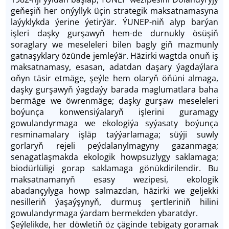
ge­ňeşiň her onýyllyk üçin strategik maksatnamasyna
laýyklykda ýerine ýetirýär. ÝUNEP-niň alyp barýan
işleri daşky gurşawyň hem-de durnukly ösüşiň
soraglary we meseleleri bilen bagly giň mazmunly
gatnaşyklary özünde jemleýär. Häzirki wagtda onuň iş
maksatnamasy, esasan, adatdan daşary ýagdaýlara
oňyn täsir etmäge, şeýle hem olaryň öňüni almaga,
daşky gurşawyň ýagdaýy barada maglumatlara baha
bermäge we öwrenmäge; daşky gurşaw meseleleri
boýunça konwensiýalaryň işlerini guramagy
gowulandyrmaga we ekologiýa syýasaty boýunça
resminamalary işläp taýýarlamaga; süýji suwly
gorlaryň rejeli peýdalanylmagyny gazanmaga;
senagatlaşmakda ekologik howpsuzlygy saklamaga;
biodürlüligi gorap saklamaga gönükdirilendir. Bu
maksatnamanyň esasy wezipesi, ekologik
abadançylyga howp salmazdan, häzirki we geljekki
nesilleriň ýaşaýşynyň, durmuş şertleriniň hilini
gowulandyrmaga ýardam bermekden ybaratdyr.
Şeýlelikde, her döwletiň öz çäginde tebigaty goramak