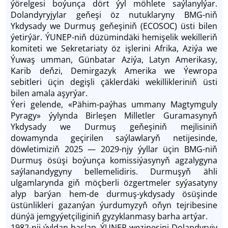
ýörelgesi boýunça dört ýyl möhlete saýlanylýar.
Dolandyryjylar ge­ňeşi öz nutuklaryny BMG-niň
Ykdysady we Durmuş ge­ňeşiniň (ECOSOC) üsti bilen
ýetirýär. ÝUNEP-niň düzümindäki hemişelik wekilleriň
komiteti we Sekretariaty öz işlerini Afrika, Aziýa we
Ýuwaş umman, Günbatar Aziýa, Latyn Amerikasy,
Karib deň­zi, Demirgazyk Amerika we Ýewropa
sebitleri üçin degişli çäklerdäki wekillikleriniň üsti
bilen amala aşyrýar.
Ýeri gelende, «Pähim-paýhas ummany Magtymguly
Pyragy» ýylynda Birleşen Milletler Guramasynyň
Ykdysady we Durmuş geňeşiniň mejlisiniň
dowamynda geçirilen saýlawlaryň netijesinde,
döwletimiziň 2025 — 2029-njy ýyllar üçin BMG-niň
Durmuş ösüşi boýunça komissiýasynyň agzalygyna
saýlanandygyny bellemelidiris. Durmuşyň ähli
ulgamlarynda giň möçberli özgertmeler syýasatyny
alyp barýan hem-de durmuş-ykdysady ösüşinde
üstünlikleri gazanýan ýurdumyzyň oňyn tejribesine
dünýä jemgyýetçiliginiň gyzyklanmasy barha artýar.
1982-nji ýyldan başlap, ÝUNEP wezipesini Dolandyryjy