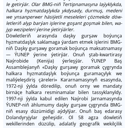
le ge­tir­ýär. Olar BMG-niň Tertipnama­sy­na la­ýyk­lyk­da,
hal­ka­ra hyz­mat­daşlykda ykdysady, durmuş, medeni
we ynsanperwer hä­si­ýet­li me­se­le­le­ri çöz­mek­de döw­
let­le­riň alyp bar­ýan iş­le­ri­ne go­şant goş­mak bi­len, wa­
jyp we­zi­pe­le­ri ýerine ýetirýärler.
Döw­let­le­riň arasynda daşky gurşaw boýunça
hyzmatdaşlyk saklamaga ýardam etmek işlerini BMG-
niň Daşky gurşawy goramak boýunça maksatnamasy
— ÝUNEP ýerine ýetirýär. Onuň ştab-kwartirasy
Naýrobide (Keniýa) ýerleşýär. ÝUNEP Baş
Assambleýanyň «Daşky gurşawy goramak çygrynda
halkara hyzmatdaşlyk boýunça guramaçylyk we
maliýeleşdiriş çäreleri» Kararnamasynyň esasynda,
1972-nji ýylda döredilip, onuň orny we mandaty
birnäçe halkara resminamalar bilen tassyklanyldy.
1997-nji ýylda kabul edilen Naýrobi Jarnamasynda
ÝUNEP-niň ählumumy daşky gurşaw çygrynda BMG-
niň esasy düzümidigi aýdylýar. Onuň baş edarasy
Dolandyryjylar geňeşidir. Ol 58 agza döwletiň
wekillerinden düzülip, adalatly geografik wekilçilik