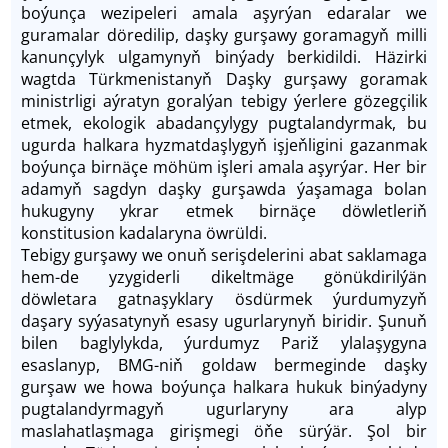
boýunça wezipeleri amala aşyrýan edaralar we
guramalar döredilip, daşky gurşawy goramagyň milli
kanunçylyk ulgamynyň binýady berkidildi. Häzirki
wagtda Türkmenistanyň Daşky gurşawy goramak
ministrligi aýratyn goralýan tebigy ýerlere gözegçilik
etmek, ekologik abadançylygy pugtalandyrmak, bu
ugurda halkara hyzmatdaşlygyň işjeň­ligini gazanmak
boýunça birnäçe möhüm işleri amala aşyrýar. Her bir
adamyň sagdyn daşky gurşawda ýaşamaga bolan
hukugyny ykrar etmek birnäçe döwletleriň
konstitusion kadalaryna öwrüldi.
Tebigy gurşawy we onuň serişdelerini abat saklamaga
hem-de yzygiderli dikeltmäge gönükdirilýän
döwletara gatnaşyklary ösdürmek ýurdumyzyň
daşary syýasatynyň esasy ugurlarynyň biridir. Şunuň
bilen baglylykda, ýurdumyz Pariž ylalaşygyna
esaslanyp, BMG-niň goldaw bermeginde daşky
gurşaw we howa boýunça halkara hukuk binýadyny
pugtalandyrmagyň ugurlaryny ara alyp
maslahatlaşmaga girişmegi öňe sürýär. Şol bir