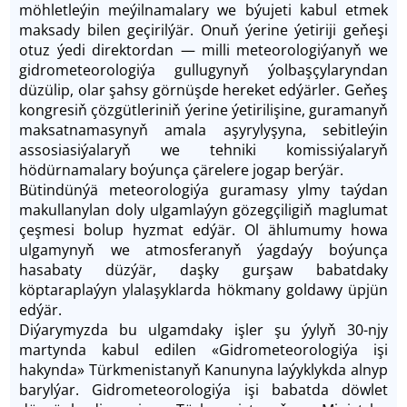
möhletleýin meýilnamalary we býujeti kabul etmek
maksady bilen geçirilýär. Onuň ýerine ýetiriji ge­ňeşi
otuz ýedi direktordan — milli meteorologiýanyň we
gidrometeorologiýa gullugynyň ýolbaşçylaryndan
düzülip, olar şahsy görnüşde hereket edýärler. Ge­ňeş
kongresiň çözgütleriniň ýerine ýetirilişine, guramanyň
maksatnamasynyň amala aşyrylyşyna, sebitleýin
assosiasiýalaryň we tehniki komissiýalaryň
hödürnamalary boýunça çärelere jogap berýär.
Bütindünýä meteorologiýa guramasy ylmy taýdan
makullanylan doly ulgamlaýyn gözegçiligiň maglumat
çeşmesi bolup hyzmat edýär. Ol ählumumy howa
ulgamynyň we atmosferanyň ýagdaýy boýunça
hasabaty düzýär, daşky gurşaw babatdaky
köptaraplaýyn ylalaşyklarda hökmany goldawy üpjün
edýär.
Diýarymyzda bu ulgamdaky işler şu ýylyň 30-njy
martynda kabul edilen «Gidrometeorologiýa işi
hakynda» Türkmenistanyň Kanunyna laýyklykda alnyp
barylýar. Gidrometeorologiýa işi babatda döwlet