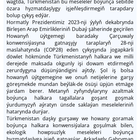
wagtda, Türkmenistan bu meseleler boýunça sebitde
özara hyzmatdaşlygy işjeň­leşdirmegiň tarapdary
bolup çykyş edýär.
Hormatly Prezidentimiz 2023-nji ýylyň dekabrynda
Birleşen Arap Emirlikleriniň Dubaý şäherinde geçirilen
Howanyň üýtgemegi baradaky Çarçuwaly
konwensiýasyna gatnaşyjy taraplaryň 28-nji
maslahatynda (СOP28) eden çykyşynda jogapkärli
döwlet hökmünde Türkmenistanyň halkara we milli
derejede maksada okgunly işi dowam etdirmegiň
zerurdygyna düşünýändigini aýtdy. Şol iş bolsa
howanyň üýtgemegine we onuň netijelerine garşy
göreşmekde mundan beýläk-de ösüşi üpjün etmäge
ýardam berer. Metanyň zy­ňyndylaryny azaltmak
boýunça halkara tagallalara goşant goşmak
ýurdumyzyň aýratyn ünsde saklaýan meseleleriniň
hatarynda durýar.
Türkmenistan daşky gurşawy we howany goramak
boýunça halkara konwensiýalara goşulmak bilen,
ekologik howpsuzlyk meseleleri boýunça
hyzmatdaşlyga işjeň gatnaşýar. Arkadagly Gahryman