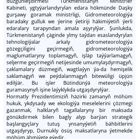
düzgünleşdirmesi Türkmenistanyň Ministrler
Kabineti, ygtyýarlandyrylan edara hökmünde Daşky
gurşawy goramak ministrligi, Gidrometeorologiýa
baradaky gulluk we ýerine ýetiriji häkimiýetiň ýerli
edaralary tarapyndan amala aşyrylýar. Şunlukda,
Türkmenistanyň çäginde ylmy taýdan esaslandyrylan
tehnologiýalar arkaly gidrometeorologiýa
gözegçiligini geçirmegiň, gidrometeorologiýa
maglumatlaryny toplamagyň, işläp taýýarlamagyň,
seljerme geçirmegiň netijesinde umumylaşdyrmagyň,
çaklamalary düzmegiň, wagtlaýyn ýa-da hemişelik
saklamagyň we peýdalanmagyň bitewüligi üpjün
edilýär. Bu işler Bütindünýä meteorologiýa
guramasynyň işine laýyklykda utgaşdyrylýar.
Hormatly Prezidentimiziň häzirki zamanyň möhüm
hukuk, ykdysady we ekologiýa meselelerini çözmegi
gazanmak, halklaryň tagallalaryny bir maksada
gönükdirmek bilen bagly alyp barýan strategik
başlangyçlary tutuş ynsanyýetiň bähbitlerini
utgaşdyryp, Durnukly ösüş maksatlaryna ýetmekde
möhüm ähmiýete eýedir.