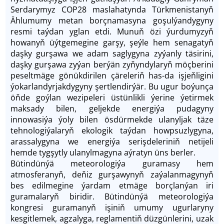
Serdarymyz СOP28 maslahatynda Türkmenistanyň
Ählumumy metan borçnamasyna goşulýandygyny
resmi taýdan yglan etdi. Munuň özi ýurdumyzyň
howanyň üýtgemegine garşy, şeýle hem senagatyň
daşky gurşawa we adam saglygyna zyýanly täsirini,
daşky gurşawa zyýan berýän zy­ňyndylaryň möçberini
peseltmäge gönükdirilen çäreleriň has-da işjeň­ligini
ýokarlandyrjakdygyny şertlendirýär. Bu ugur boýunça
öň­de goýlan wezipeleri üstünlikli ýerine ýetirmek
maksady bilen, geljekde energiýa pudagyny
innowasiýa ýoly bilen ösdürmekde ulanyljak täze
tehnologiýalaryň ekologik taýdan howpsuzlygyna,
arassalygyna we energiýa serişdeleriniň netijeli
hemde tygşytly ulanylmagyna aýratyn üns berler.
Bütindünýä meteorologiýa guramasy hem
atmosferanyň, de­ňiz gurşawynyň zaýalanmagynyň
bes edilmegine ýardam etmäge borçlanýan iri
guramalaryň biridir. Bütindünýä meteorologiýa
kongresi guramanyň işiniň umumy ugurlaryny
kesgitlemek, agzalyga, reglamentiň düzgünlerini, uzak