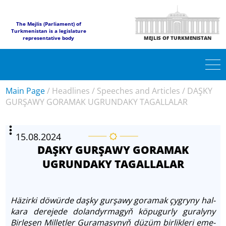
The Mejlis (Parliament) of
Turkmenistan is a legislature
representative body
MEJLIS OF TURKMENISTAN
Main Page
/
Headlines
/
Speeches and Articles
/
DAŞKY
GURŞAWY GORAMAK UGRUNDAKY TAGALLALAR
15.08.2024
DAŞKY GURŞAWY GORAMAK
UGRUNDAKY TAGALLALAR
Häzirki döwürde daşky gurşawy goramak çyg­ry­ny hal­
ka­ra derejede do­lan­dyr­ma­gyň köpugurly guralyny
Birleşen Milletler Guramasynyň dü­züm bir­lik­le­ri eme­