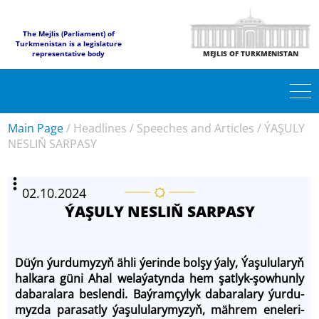
The Mejlis (Parliament) of
Turkmenistan is a legislature
representative body
MEJLIS OF TURKMENISTAN
Main Page
/
Headlines
/
Speeches and Articles
/
ÝAŞULY
NESLIŇ SARPASY
02.10.2024
ÝAŞULY NESLIŇ SARPASY
Düýn ýur­du­my­zyň äh­li ýe­rin­de bol­şy ýa­ly, Ýa­şu­lu­la­ryň
halkara gü­ni Ahal we­la­ýa­tyn­da hem şatlyk-şow­hun­ly
da­ba­ra­la­ra beslen­di. Baýram­çy­lyk da­ba­ra­la­ry ýur­du­
myz­da pa­ra­sat­ly ýaşululary­my­zyň, mäh­rem ene­le­ri­