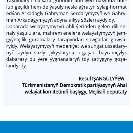
Ýaşu­lu­la­ryň hal­ka­ra gü­nü­niň ähmi­ýe­ti ha­kyn­da dur­
lup ge­çil­di hem-de ýa­şuly nes­le aý­ra­tyn sy­lag-hormat
ed­ýän ­Ar­ka­dag­ly Gah­ry­man Ser­da­ry­my­zyň we Gah­ry­
man Arkada­gy­my­zyň ady­na al­kyş söz­le­ri aý­dyl­dy.
Da­ba­ra­da we­la­ýa­ty­my­zyň äh­li ýe­rin­den ge­len di­li se­
na­ly ýaşululara, mäh­rem ene­le­re we­la­ýa­tymy­zyň jem­
gy­ýet­çi­lik gu­ra­ma­la­ry ta­ra­pyn­dan sow­gat­lar gow­şu­
ryl­dy. We­la­ýa­ty­my­zyň me­de­ni­ýet we sungat us­sat­la­ry­
nyň aý­dym-saz­ly çy­kyş­la­ry­na ut­ga­şan baý­ram­çy­lyk
daba­ra­sy bu ýe­re ýyg­na­na­la­ryň toý şat­ly­gy­ny go­şa­
lan­dyr­dy.
Resul IŞANGULYÝEW,
Türkmenistanyň Demokratik partiýasynyň Ahal
welaýat komitetiniň başlygy, Mejlisiň deputaty