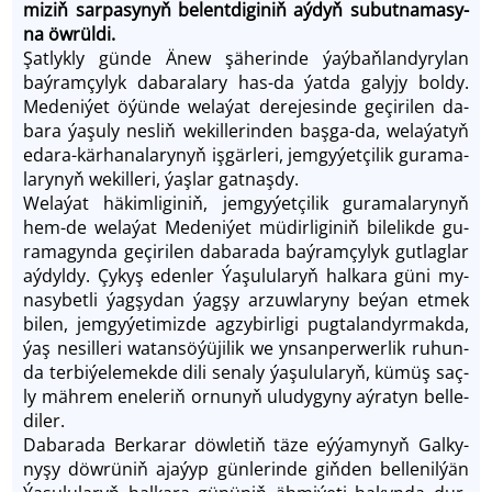
mi­ziň sar­pa­sy­nyň be­lent­di­gi­niň aý­dyň su­but­na­ma­sy­
na öw­rül­di.
Şat­lyk­ly gün­de Änew şä­he­rin­de ýaý­baň­lan­dy­ry­lan
baý­ram­çy­lyk daba­ra­la­ry has-da ýat­da ga­ly­jy bol­dy.
Me­de­ni­ýet öýün­de we­la­ýat derejesin­de ge­çi­ri­len da­
ba­ra ýa­şu­ly nes­liň we­kil­le­rin­den baş­ga-da, welaýa­tyň
eda­ra-kär­ha­na­la­ry­nyň iş­gär­le­ri, jem­gy­ýet­çi­lik gu­ra­ma­
la­ry­nyň wekil­le­ri, ýaş­lar gat­naş­dy.
We­la­ýat hä­kim­li­gi­niň, jem­gyýet­çi­lik gu­ra­ma­la­ry­nyň
hem-de welaýat Me­de­ni­ýet mü­dir­li­gi­niň bi­le­lik­de gu­
ra­ma­gyn­da ge­çi­ri­len dabara­da baý­ram­çy­lyk gut­lag­lar
aý­dyl­dy. Çy­kyş eden­ler Ýa­şu­lu­la­ryň hal­ka­ra gü­ni my­
na­sy­bet­li ýag­şy­dan ýag­şy ar­zuw­la­ry­ny be­ýan et­mek
bilen, jem­gy­ýe­ti­miz­de ag­zy­bir­li­gi pug­ta­lan­dyr­mak­da,
ýaş ne­sil­le­ri watan­sö­ýü­ji­lik we yn­san­per­wer­lik ru­hun­
da ter­bi­ýe­le­mek­de di­li se­na­ly ýa­şu­lu­la­ryň, kü­müş saç­
ly mäh­rem ene­le­riň or­nu­nyň ulu­dy­gy­ny aý­ratyn bel­le­
di­ler.
Da­ba­ra­da Ber­ka­rar döw­le­tiň tä­ze eý­ýa­my­nyň Gal­ky­
ny­şy döw­rü­niň ajaýyp gün­le­rin­de giň­den bel­le­nil­ýän