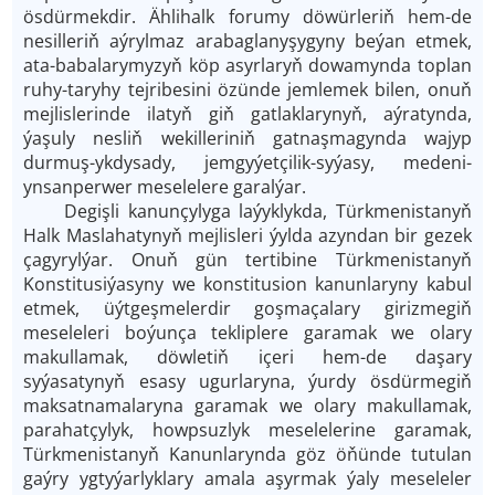
ösdürmekdir. Ählihalk forumy döwürleriň hem-de
nesilleriň aýrylmaz arabaglanyşygyny beýan etmek,
ata-babalarymyzyň köp asyrlaryň dowamynda toplan
ruhy-taryhy tejribesini özünde jemlemek bilen, onuň
mejlislerinde ilatyň giň gatlaklarynyň, aýratynda,
ýaşuly nesliň wekilleriniň gatnaşmagynda wajyp
durmuş-ykdysady, jemgyýetçilik-syýasy, medeni-
ynsanperwer meselelere garalýar.
Degişli kanunçylyga laýyklykda, Türkmenistanyň
Halk Maslahatynyň mejlisleri ýylda azyndan bir gezek
çagyrylýar. Onuň gün tertibine Türkmenistanyň
Konstitusiýasyny we konstitusion kanunlaryny kabul
etmek, üýtgeşmelerdir goşmaçalary girizmegiň
meseleleri boýunça tekliplere garamak we olary
makullamak, döwletiň içeri hem-de daşary
syýasatynyň esasy ugurlaryna, ýurdy ösdürmegiň
maksatnamalaryna garamak we olary makullamak,
parahatçylyk, howpsuzlyk meselelerine garamak,
Türkmenistanyň Kanunlarynda göz öňünde tutulan
gaýry ygtyýarlyklary amala aşyrmak ýaly meseleler