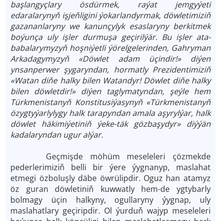
başlangyçlary ösdürmek, raýat jemgyýeti
edaralarynyň işjeňligini ýokarlandyrmak, döwletimiziň
gazananlaryny we kanunçylyk esaslaryny berkitmek
boýunça uly işler durmuşa geçirilýär. Bu işler ata-
babalarymyzyň hoşniýetli ýörelgelerinden, Gahryman
Arkadagymyzyň «Döwlet adam üçindir!» diýen
ynsanperwer şygaryndan, hormatly Prezidentimiziň
«Watan diňe halky bilen Watandyr! Döwlet diňe halky
bilen döwletdir!» diýen taglymatyndan, şeýle hem
Türkmenistanyň Konstitusiýasynyň «Türkmenistanyň
özygtyýarlylygy halk tarapyndan amala aşyrylýar, halk
döwlet häkimiýetiniň ýeke-täk gözbaşydyr» diýýän
kadalaryndan ugur alýar.
Geç­miş­de möhüm meseleleri çözmekde
pederlerimiziň belli bir ýere ýygnanyp, maslahat
etmegi özboluşly däbe öwrülipdir. Oguz han atamyz
öz guran döwletiniň kuwwatly hem-de ygtybarly
bolmagy üçin halkyny, ogullaryny ýygnap, uly
maslahatlary geçiripdir. Ol ýurduň wajyp meseleleri