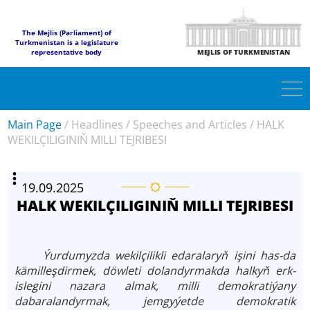
The Mejlis (Parliament) of
Turkmenistan is a legislature
representative body
MEJLIS OF TURKMENISTAN
Main Page
/
Headlines
/
Speeches and Articles
/
HALK
WEKILÇILIGINIŇ MILLI TEJRIBESI
19.09.2025
HALK WEKILÇILIGINIŇ MILLI TEJRIBESI
Ýurdumyzda wekilçilikli edaralaryň işini has-da
kämilleşdirmek, döwleti dolandyrmakda halkyň erk-
islegini nazara almak, milli demokratiýany
dabaralandyrmak, jemgyýetde demokratik