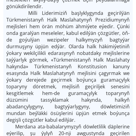
gönükdirilendir.
Milli Liderimiziň başlyklygynda geçirilýän
Türkmenistanyň Halk Maslahatynyň Prezidiumynyň
mejlisleri hem örän möhüm ähmiýete eýedir. Çünki
onda garalýan meseleler, kabul edilýän çözgütler, öň­
de goýulýan wezipeler halkymyzyň bagtyýar
durmuşyny üpjün edýär. Olarda halk häkimiýetiniň
ýokary wekilçilikli edarasynyň nobatdaky mejlislerine
taýýarlyk görmek, «Türkmenistanyň Halk Maslahaty
hakynda» Türkmenistanyň Konstitusion kanuny
esasynda Halk Maslahatynyň mejlisini çagyrmak we
ýokary derejede geçirmek boýunça guramaçylyk
toparyny döretmek, mejlisiň geçiriljek senesini
kesgitlemek hem-de guramaçylyk toparynyň
düzümini tassyklamak hakynda, halkyň
abadançylygyny, bagtyýarlygyny, döwletimiziň
mundan beýläkki ösüşlerini üpjün etmek boýunça
degişli çözgütler kabul edilýär.
Merdana ata-babalarymyzyň döwletlilik däplerine
eýerilip, şu ýylyň 20-nji awgustynda geçirilen