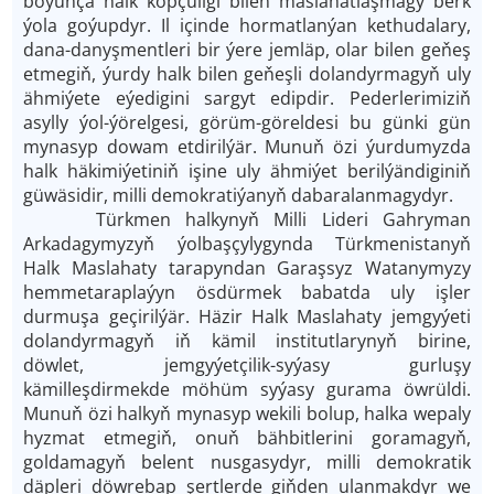
boýunça halk köpçüligi bilen maslahatlaşmagy berk
ýola goýupdyr. Il içinde hormatlanýan kethudalary,
dana-danyşmentleri bir ýere jemläp, olar bilen ge­ňeş
etmegiň, ýurdy halk bilen ge­ňeşli dolandyrmagyň uly
ähmiýete eýedigini sargyt edipdir. Pederlerimiziň
asylly ýol-ýörelgesi, görüm-göreldesi bu günki gün
mynasyp dowam etdirilýär. Munuň özi ýurdumyzda
halk häkimiýetiniň işine uly ähmiýet berilýändiginiň
güwäsidir, milli demokratiýanyň dabaralanmagydyr.
Türkmen halkynyň Milli Lideri Gahryman
Arkadagymyzyň ýolbaşçylygynda Türkmenistanyň
Halk Maslahaty tarapyndan Garaşsyz Watanymyzy
hemmetaraplaýyn ösdürmek babatda uly işler
durmuşa geçirilýär. Häzir Halk Maslahaty jemgyýeti
dolandyrmagyň iň kämil institutlarynyň birine,
döwlet, jemgyýetçilik-syýasy gurluşy
kämilleşdirmekde möhüm syýasy gurama öwrüldi.
Munuň özi halkyň mynasyp wekili bolup, halka wepaly
hyzmat etmegiň, onuň bähbitlerini goramagyň,
goldamagyň belent nusgasydyr, milli demokratik
däpleri döwrebap şertlerde giň­den ulanmakdyr we