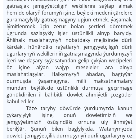
gatnaşjak jemgyýetçiligiň wekillerini saýlap almak
hem-de olaryň forumyň işine, beýleki medeni çärelere
guramaçylykly gatnaşmagyny üpjün etmek, ýaşamak,
iýmitlenmek üçin zerur bolan şertleri döretmek
ugrunda sazlaşykly işler üstünlikli alnyp baryldy.
Ählihalk maslahatynyň nobatdaky mejlisinde dürli
kärdäki, hünärdäki raýatlaryň, jemgyýetçiligiň dürli
ugurlarynyň wekilleriniň gatnaşmagynda ýurdumyzyň
içeri we daşary syýasatyndan gelip çykýan wezipeleri
öz içine alýan wajyp meseleler ara alnyp
maslahatlaşylar. Halkymyzyň abadan, bagtyýar
durmuşda ýaşamagyna, milli maksatnamalary
mundan beýläk-de üstünlikli durmuşa geçirmäge
gönükdirilen il bähbitli, döwlet ähmiýetli çözgütler
kabul ediler.
Täze taryhy döwürde ýurdumyzda kanun
çykaryjylyk işine, onuň döwletimiziň we
jemgyýetimiziň ösüşindäki ornuna uly ähmiýet
berilýär. Şunuň bilen baglylykda, Watanymyzda
döwlet, jemgyýetçilik durmuşynyň dürli ugurlaryny öz