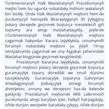
Türkmenistanyň Halk Maslahatynyň Prezidiumynyň
mejlisi hem bu ugurda nobatdaky möhüm wakalaryň
biri boldy. Onda Halk Maslahatynyň mejlisini hem-de
ýurdumyzyň hemişelik Bitaraplygynyň 30 ýyllygyny
ýokary derejede geçirmek boýunça meseleleriň giň
toplumy ara alnyp maslahatlaşyldy, şeýle-de
«Türkmenistanyň Halk Maslahatynyň mejlisini
çagyrmak hakynda» Karara laýyklykda, umumymilli
forumyň nobatdaky mejlisini şu ýylyň 19-njy
sentýabrynda çagyrmak we ony Aşgabat şäherindäki
Maslahat köşgünde geçirmek kesgitlenildi.
Prezidiumyň Kararyna laýyklykda, umumymilli
forumyň mejlisini ýokary derejede geçirmek boýunça
guramaçylyk topary döredildi we onuň düzümi
tassyklanyldy. Guramaçylyk toparyna Gahryman
Arkadagymyzyň ýolbaşçylyk etmegi forumyň
ähmiýetini, ornuny we derejesini has-da belende
galdyrdy. Prezidiumyň mejlisinde Milli Liderimiziň
ýurdumyzda alnyp barylýan işler, halkyň hal-ýagdaýy,
öň­de durýan wezipeler baradaky çykyşy, öň­de durýan