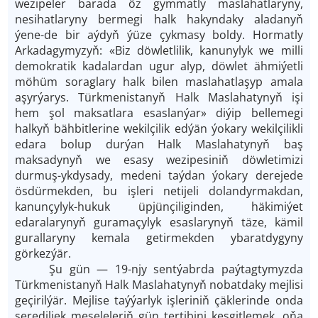
wezipeler barada öz gymmatly maslahatlaryny,
nesihatlaryny bermegi halk hakyndaky aladanyň
ýene-de bir aýdyň ýüze çykmasy boldy. Hormatly
Arkadagymyzyň: «Biz döwletlilik, kanunylyk we milli
demokratik kadalardan ugur alyp, döwlet ähmiýetli
möhüm soraglary halk bilen maslahatlaşyp amala
aşyrýarys. Türkmenistanyň Halk Maslahatynyň işi
hem şol maksatlara esaslanýar» diýip bellemegi
halkyň bähbitlerine wekilçilik edýän ýokary wekilçilikli
edara bolup durýan Halk Maslahatynyň baş
maksadynyň we esasy wezipesiniň döwletimizi
durmuş-ykdysady, medeni taýdan ýokary derejede
ösdürmekden, bu işleri netijeli dolandyrmakdan,
kanunçylyk-hukuk üpjünçiliginden, häkimiýet
edaralarynyň guramaçylyk esaslarynyň täze, kämil
gurallaryny kemala getirmekden ybaratdygyny
görkezýär.
Şu gün — 19-njy sentýabrda paýtagtymyzda
Türkmenistanyň Halk Maslahatynyň nobatdaky mejlisi
geçirilýär. Mejlise taýýarlyk işleriniň çäklerinde onda
serediljek meseleleriň gün tertibini kesgitlemek, oňa