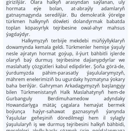
girizilýär. Olara halkyň arasyndan saýlanan, uly
hormata eýe bolan, at-abraýly adamlaryň
gatnaşmagynda seredilýär. Bu demokratik ýörelge
türkmen halkynyň döwleti dolandyrmak babatda
toplan köpasyrlyk tejribesine owal-ahyr mahsus
ýagdaýdyr.
Halkymyzyň terbiýe mekdebi müň­ýyllyklaryň
dowamynda kemala geldi. Türkmenler hemişe ýaşuly
nesle aýratyn hormat goýup, il-ýurt bähbitli işlerde
olaryň baý durmuş tejribesine daýanypdyrlar we
maslahatly çözgütleri kabul edipdirler. Şo­ňa görä-de,
ýurdumyzda pähim-parasatly ýaşulularymyzyň,
mährem enelerimiziň bu ugurdaky hyzmatyna ýokary
baha berilýär. Gahryman Arkadagymyzyň başlangyjy
bilen Türkmenistanyň Halk Maslahatynyň hem-de
Gurbanguly Berdimuhamedow adyndaky
Howandarlyga mätäç çagalara hemaýat bermek
boýunça haýyr-sahawat gaznasynyň ýanynda
Ýaşulular ge­ňeşiniň döredilmegi hem il sylagly
ýaşulularyň iş we durmuş tejribesini halkyň bähbidi,
meseleleri akylly-başly çözmek üçin peýdalanmaga