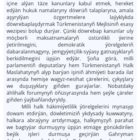
içine alýan täze kanunlary kabul etmek, hereket
edýän hukuk namalaryny döwrüň talaplaryna, amala
aşyrylýan özgertmelere laýyklykda
döwrebaplaşdyrmak Türkmenistanyň Mejlisiniň esasy
wezipesi bolup durýar. Çünki döwrebap kanunlar uly
möçberli maksatnamalaryň üstünlikli ýerine
ýetirilmegini, demokratik ýörelgeleriň
dabaralanmagyny, jemgyýetçilik-syýasy gatnaşyklaryň
berkidilmegini üpjün edýär. Şo­ňa görä, milli
parlamentiň deputatlary hem Türkmenistanyň Halk
Maslahatynyň alyp barýan işiniň ähmiýeti barada ilat
arasynda hemişe wagyz-nesihat çärelerini, çykyşlary
we duşuşyklary giňden guraýarlar. Nobatdaky
ählihalk forumynyň öňüsyrasynda hem şeýle çäreler
giň­den ýaýbaň­landyryldy.
Milli halk häkimiýetlilik ýörelgelerini mynasyp
dowam etdirýän, döwletimiziň ykdysady kuwwatyny,
halkara abraýyny artdyrmaga, halkymyzyň parahat
we bagtyýar durmuşyny üpjün etmäge gönükdirilen
beýik işleri durmuşa geçirýän Gahryman