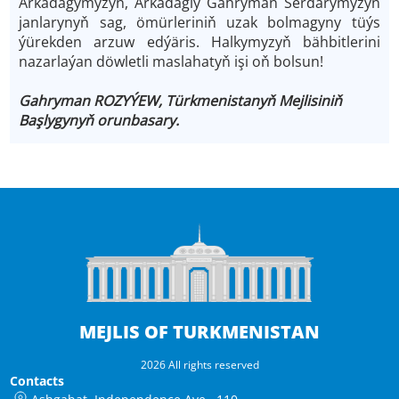
Arkadagymyzyň, Arkadagly Gahryman Serdarymyzyň
janlarynyň sag, ömürleriniň uzak bolmagyny tüýs
ýürekden arzuw edýäris. Halkymyzyň bähbitlerini
nazarlaýan döwletli maslahatyň işi oň bolsun!
Gahryman ROZYÝEW, Türkmenistanyň Mejlisiniň
Başlygynyň orunbasary.
MEJLIS OF TURKMENISTAN
2026 All rights reserved
Contacts