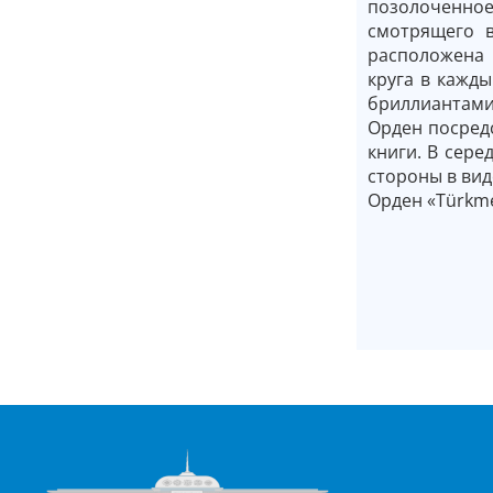
позолоченное
смотрящего в
расположена 
круга в кажд
бриллиантами
Орден посредс
книги. В сере
стороны в вид
Орден «Türkme