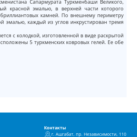
кменистана Сапармурата Туркменбаши Великого,
тый красной эмалью, в верхней части которого
5 бриллиантовых камней. По внешнему периметру
ой эмалью, каждый из углов инкрустирован тремя
ется с колодкой, изготовленной в виде раскрытой
асположены 5 туркменских ковровых гелей. Ее обе
Контакты
г. Ашгабат, пр. Независимости, 110