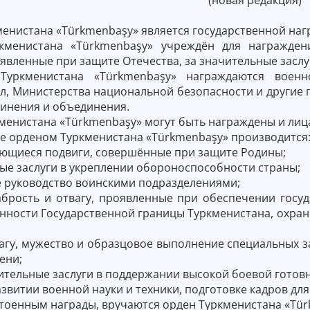
менистана «Türkmenbaşy» является государственной наг
кменистана «Türkmenbaşy» учреждён для награжден
явленные при защите Отечества, за значительные засл
Туркменистана «Türkmenbaşy» награждаются военн
л, Министерства национальной безопасности и другие г
динения и объединения.
менистана «Türkmenbaşy» могут быть награждены и лиц
е орденом Туркменистана «Türkmenbaşy» производится
ающиеся подвиги, совершённые при защите Родины;
ые заслуги в укреплении обороноспособности страны;
е руководство воинскими подразделениями;
абрость и отвагу, проявленные при обеспечении госу
ности Государственной границы Туркменистана, охран
агу, мужество и образцовое выполнение специальных з
ени;
ительные заслуги в поддержании высокой боевой готовн
развитии военной науки и техники, подготовке кадров д
стоенным награды, вручаются орден Туркменистана «Tür