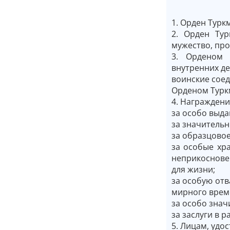
1. Орден Турк
2. Орден Тур
мужество, про
3. Орденом 
внутренних де
воинские сое
Орденом Турк
4. Награждени
за особо выд
за значительн
за образцово
за особые хр
неприкосновен
для жизни;
за особую отв
мирного врем
за особо знач
за заслуги в 
5. Лицам, удо