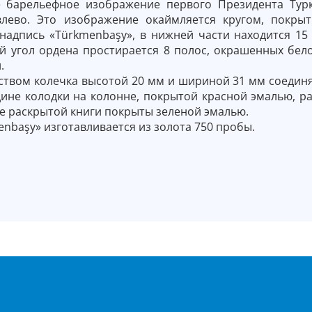
 барельефное изображе­ние первого Президента Тур
лево. Это изображение окаймляется кругом, покры
надпись «Türkmenbaşy», в нижней части находится 1
ый угол ордена простирается 8 полос, окрашенных бел
.
твом колечка высотой 20 мм и шириной 31 мм соединя
дине колодки на колонне, покрытой красной эмалью, р
е раскрытой книги покрыты зеленой эмалью.
nbaşy» изготавливается из золота 750 пробы.