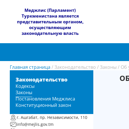
​Меджлис (Парламент)
Туркменистана является
представительным органом,
осуществляющим
законодательную власть
Главная страница
/
Законодательство
/
Законы
/
Об 
О
Законодательство
Кодексы
Законы
Постановления Меджлиса
Конституционный закон
г. Ашгабат, пр. Независимости, 110
info@mejlis.gov.tm