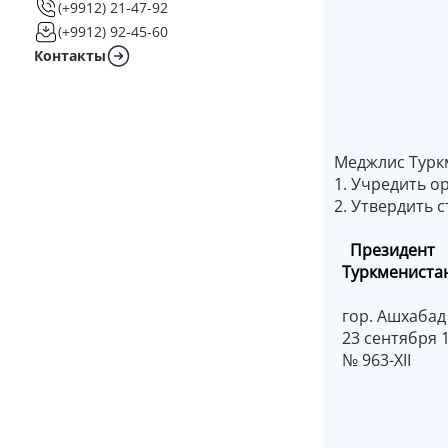
(+9912) 21-47-92
(+9912) 92-45-60
Контакты
Меджлис Турк
1. Учредить о
2. Утвердить 
Прези
Туркмен
гор. Ашхабад
23 сентября 1
№ 963-XII