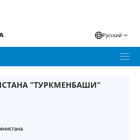
А
Русский
ИСТАНА "ТУРКМЕНБАШИ"
менистана