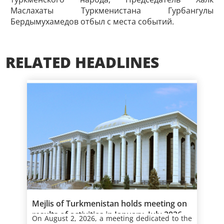
Маслахаты Туркменистана Гурбангулы
Бердымухамедов отбыл с места событий.
RELATED HEADLINES
Mejlis of Turkmenistan holds meeting on
results of activities in January–July 2026
On August 2, 2026, a meeting dedicated to the