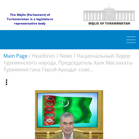
The Mejlis (Parliament) of
Turkmenistan is a legislature
representative body
MEJLIS OF TURKMENISTAN
Main Page
/
Headlines
/
News
/
Национальный Лидер
туркменского народа, Председатель Халк Маслахаты
Туркменистана Герой-Аркадаг сове...