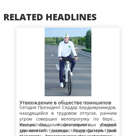
RELATED HEADLINES
Утверждение в обществе принципов
Сегодня Президент Сердар Бердымухамедов,
здорового образа жизни –
находящийся в трудовом отпуске, ранним
приоритетный аспект
утром совершил велопрогулку по берегу
государственной политики
Каспия. Создание благоприятных условий
Инициативы Национального ­Лидера
для занятий туркменистанцев физкультурой
туркменского народа, Председателя Халк