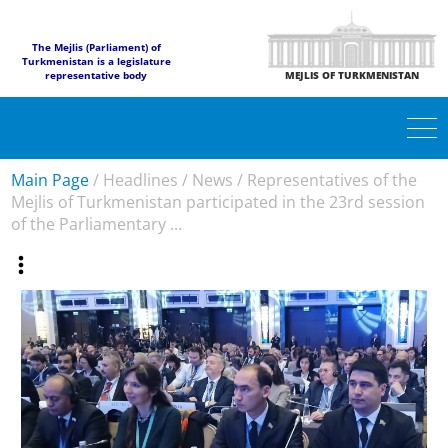
The Mejlis (Parliament) of
Turkmenistan is a legislature
representative body
MEJLIS OF TURKMENISTAN
Main Page
/
Headlines
/
News
/
Representatives of the
Mejlis of Turkmenistan participated in the 23rd session
of the Parliamentary ...