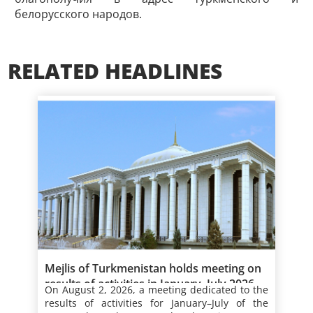
белорусского народов.
RELATED HEADLINES
Mejlis of Turkmenistan holds meeting on
results of activities in January–July 2026
On August 2, 2026, a meeting dedicated to the
results of
activities for January–July of the