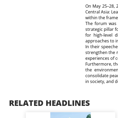
On May 25–28, 2
Central Asia: Le
within the frame
The forum was 
strategic pillar
for high-level 
approaches to i
In their speeche
strengthen the r
experiences of c
Furthermore, the
the environment
consolidate pea
in society, and d
RELATED HEADLINES