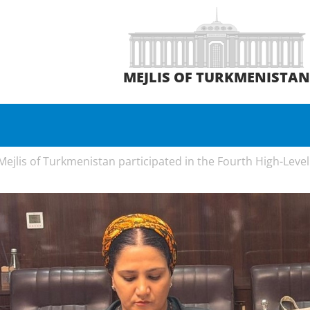
MEJLIS OF TURKMENISTA
ejlis of Turkmenistan participated in the Fourth High-Level 