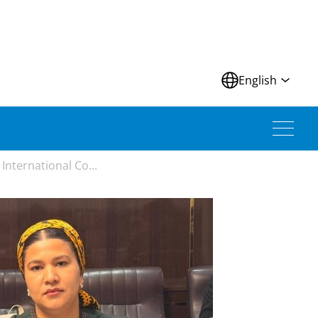
N
English
International Co...