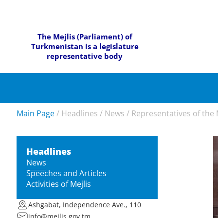
The Mejlis (Parliament) of
Turkmenistan is a legislature
representative body
Main Page
/
Headlines
/
News
/
Representatives of the M
Headlines
News
Speeches and Articles
Activities of Mejlis
Ashgabat, Independence Ave., 110
info@mejlis.gov.tm