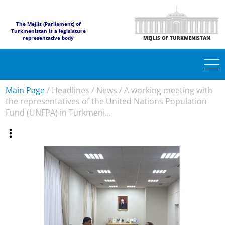
The Mejlis (Parliament) of
Turkmenistan is a legislature
representative body
MEJLIS OF TURKMENISTAN
Main Page
/
Headlines
/
News
/
A working meeting with
the representatives of the United Nations Population
Fund (UNFPA) in Turkmeni...