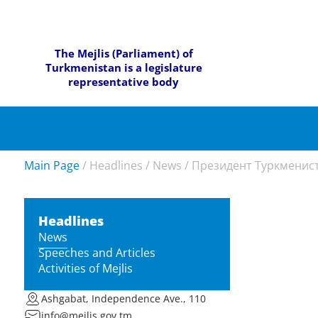
The Mejlis (Parliament) of
Turkmenistan is a legislature
representative body
Main Page
/
Headlines
/
News
/
Президент Туркменист
Headlines
News
Speeches and Articles
Activities of Mejlis
Ashgabat, Independence Ave., 110
info@mejlis.gov.tm