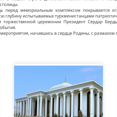
 столицы.
дь перед мемориальным комплексом покрывается ог
ю глубину испытываемых туркменистанцами патриотиче
и торжественной церемонии Президент Сердар Берд
события.
ероприятия, начавшись в сердце Родины, с размахом п