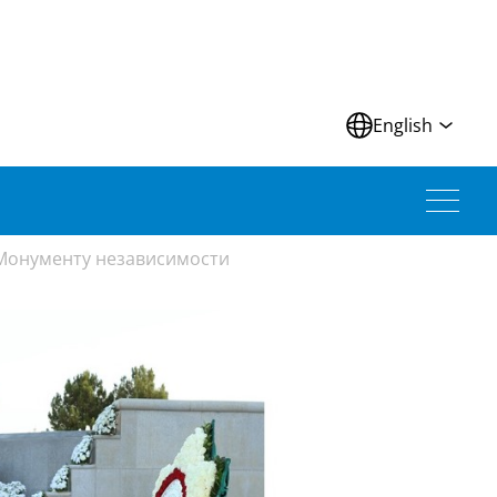
N
English
 Монументу независимости