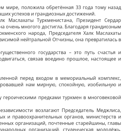
ём мире, положила обретённая 33 года тому назад
аших успехов и грандиозных достижений.
лк Маслахаты Туркменистана, Президент Сердар
на очень многого достигла. Благодаря грандиозным
кменского народа, Председателя Халк Маслахаты
висимой нейтральной Отчизны, она превратилась в
ущественного государства – это путь счастья и
двигаться, связав воедино ­прошлое, настоящее и
овленной перед входом в мемориальный комплекс,
аровавшей нам мирную, спокойную, изобильную и
му героическими предками туркмен в многовековой
независимости возлагают Председатель Меджлиса,
ых и правоохранительных органов, министерств и
венных организаций, почтенные старейшины, главы
ународных организаций, студенческая молодёжь,