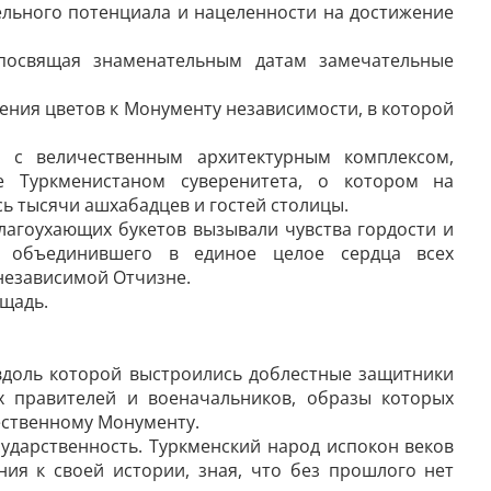
тельного потенциала и нацеленности на достижение
 посвящая знаменательным датам замечательные
ния цветов к Монументу независимости, в которой
 с величественным архитектурным комплексом,
е Туркменистаном суверенитета, о котором на
ь тысячи ашхабадцев и гостей столицы.
лагоухающих букетов вызывали чувства гордости и
, объединившего в единое целое сердца всех
независимой Отчизне.
щадь.
вдоль которой выстроились доблестные защитники
х правителей и военачальников, образы которых
ественному Монументу.
сударственность. Туркменский народ испокон веков
ия к своей истории, зная, что без прошлого нет