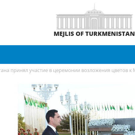
MEJLIS OF TURKMENISTA
ана принял участие в церемонии возложения цветов к