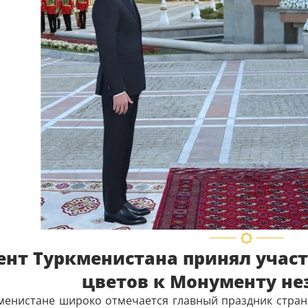
ент Туркменистана принял учас
цветов к Монументу не
кменистане широко отмечается главный праздник стра