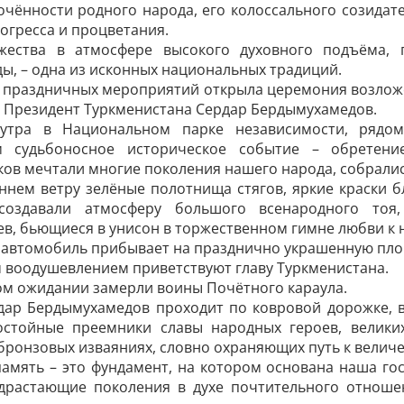
очённости родного народа, его колоссального созида
огресса и процветания.
ржества в атмосфере высокого духовного подъёма,
ы, – одна из исконных национальных традиций.
у праздничных мероприятий открыла церемония возложе
 Президент Туркменистана Сердар Бердымухамедов.
утра в Национальном парке независимости, рядом
м судьбоносное историческое событие – обретени
ов мечтали многие поколения нашего народа, собралис
ннем ветру зелёные полотнища стягов, яркие краски б
 создавали атмосферу большого всенародного тоя
в, бьющиеся в унисон в торжественном гимне любви к 
 автомобиль прибывает на празднично украшенную пло
 воодушевлением приветствуют главу Туркменистана.
ом ожидании замерли воины Почётного караула.
дар Бердымухамедов проходит по ковровой дорожке, 
остойные преемники славы народных героев, велики
бронзовых изваяниях, словно охраняющих путь к велич
амять – это фундамент, на котором основана наша го
драстающие поколения в духе почтительного отношен