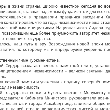
эры в жизни страны, широко известной сегодня во вс
висимость, ставшая надёжным фундаментом для всех н
остоявшемся в преддверии праздника заседании Ха
 констатировал, что за годы независимости наша стра
масштабным инициативам Национального Лидера тур
а, позволившим ещё более приумножить авторитет неза
х отношениях государство.
алось, наш путь в эру Возрождения новой эпохи мог
азвития, по которому мы и впредь будем уверенно про
ственный гимн Туркменистана.
ой Сердар возлагает венок к памятной плите, устан
олицетворением независимости – великой святыни, д
нь.
нак вечной памяти и уважения к подвигу, совершённо
ду и ­независимость.
ой государства венки и букеты цветов к Монументу 
редседателя Кабинета Министров, руководители военн
имы велаятов и города Ашхабад представители общест
ых в нашей стране дипломатических миссий и межд