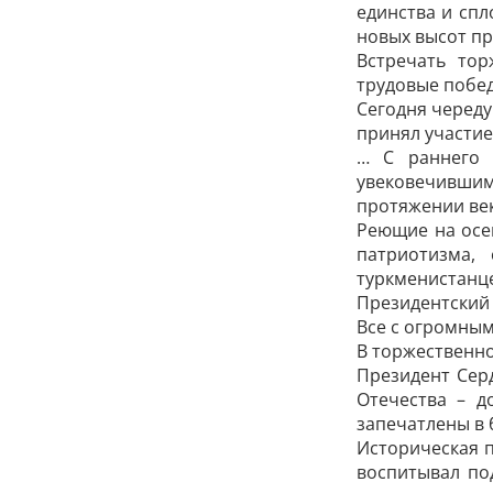
единства и спл
новых высот пр
Встречать то
трудовые побед
Сегодня черед
принял участие
… С раннего 
увековечивши
протяжении век
Реющие на осе
патриотизма,
туркменистанце
Президентский
Все с огромным
В торжественн
Президент Сер
Отечества – д
запечатлены в 
Историческая п
воспитывал по