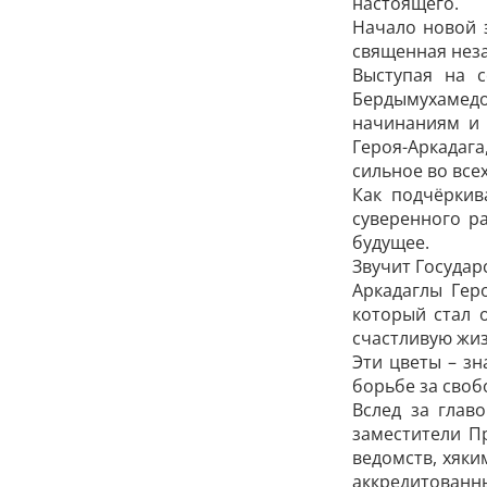
настоящего.
Начало новой 
священная неза
Выступая на с
Бердымухамедов
начинаниям и 
Героя-Аркадаг
сильное во все
Как подчёркив
суверенного р
будущее.
Звучит Государ
Аркадаглы Гер
который стал 
счастливую жиз
Эти цветы – з
борьбе за свобо
Вслед за глав
заместители П
ведомств, хяк
аккредитованн