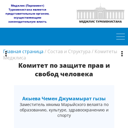
​Меджлис (Парламент)
Туркменистана является
представительным органом,
осуществляющим
законодательную власть
МЕДЖЛИС ТУРКМЕНИСТАНА
Главная страница
/
Состав и Структура
/
Комитеты
Меджлиса
Комитет по защите прав и
свобод человека
Акыева Чемен Джумамырат гызы
Заместитель хякима Марыйского велаята по
образованию, культуре, здравоохранению и
спорту