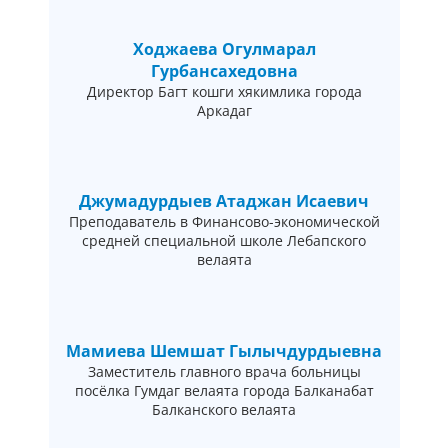
Ходжаева Огулмарал
Гурбансахедовна
Директор Багт кошги хякимлика города
Аркадаг
Джумадурдыев Атаджан Исаевич
Преподаватель в Финансово-экономической
средней специальной школе Лебапского
велаята
Мамиева Шемшат Гылычдурдыевна
Заместитель главного врача больницы
посёлка Гумдаг велаята города Балканабат
Балканского велаята