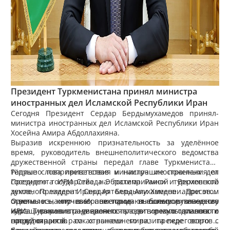
Президент Туркменистана принял министра
иностранных дел Исламской Республики Иран
Сегодня Президент Сердар­ ­Бердымухамедов принял ­
министра иностранных дел Исламской Республики Иран
Хосейна Амира Абдоллахияна.
Выразив искреннюю признательность за уделённое
время, руководитель внешнеполитического ведомства
дружественной страны передал главе Туркменистана
тёплые слова приветствия и наилучшие пожелания от
Радушно поприветствовав министра иностранных дел
Президента ИРИ Сейеда Эбрахима Раиси и Верховного
соседнего государства на гостеприимной туркменской
духовного лидера Ирана Аятоллы Али Хаменеи. При этом
земле, Президент Сердар Бердымухамедов адресовал
отмечалось, что в Иране придают большое значение
ответные наилучшие пожелания высшему руководству
Одним из ключевых векторов внешнеполитического
наращиванию традиционно плодо­творного диалога с
ИРИ, выразив уверенность в результативности
курса Туркменистана является развитие многопланового
нашей страной.
предстоящих в рамках нынешнего визита переговоров с
сотрудничества со странами мира, прежде всего с