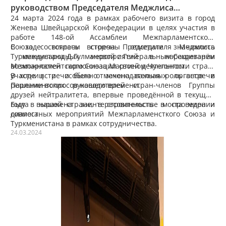
руководством Председателя Меджлиса
Туркменистана с Генеральным Секретарём
24 марта 2024 года в рамках рабочего визита в город
Женева Швейцарской Конфедерации в целях участия в
Межпарламентского Союза
работе 148-ой Ассамблеи Межпарламентского
Союза состоялась встреча Председателя Меджлиса
В ходе встречи стороны отметили значимость
Туркменистана Д.Гулмановой с Генеральным Секретарём
международных мероприятий в наращивании
Межпарламентского Союза Мартином Чунгонгом.
возможностей гармонизации своей деятельности стран-
участниц и особенно законодательных органов в
В ходе встречи была отмечена важная роль встречи
решении вопросов нашего времени.
Парламентских руководителей стран-членов Группы
друзей нейтралитета, впервые проведённой в текущем
году в нашей стране, в строительстве моста мира и
Была выражена заинтересованность в проведении
диалога.
совместных мероприятий Межпарламенсткого Союза и
Туркменистана в рамках сотрудничества.
24.03.2024