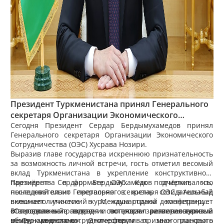
Президент Туркменистана принял Генерального
секретаря Организации Экономического
Сотрудничества
Сегодня Президент Сердар Бердымухамедов принял
Генерального секретаря Организации Экономического
Сотрудничества (ОЭС) Хусрава Нозири.
Выразив главе государства искреннюю признательность
за возможность личной встречи, гость отметил весомый
вклад Туркменистана в укрепление конструктивного
партнёрства в формате ОЭС. Как подчёркивалось,
Президент Сердар Бердымухамедов отметил, что
последовательно претворяя в жизнь созидательный
нынешний визит Генерального секретаря ОЭС в Ашхабад
внешнеполитический курс, наша страна демонстрирует
включает участие в Международной конференции
ответственный подход к вопросам регионального и
«Основные направления и потенциал развития туризма
В продолжение встречи состоялся заинтересованный
международного сотрудничества.
в Туркменистане». Этот форум призван раскрыть
обмен мнениями о перспективах многопланового