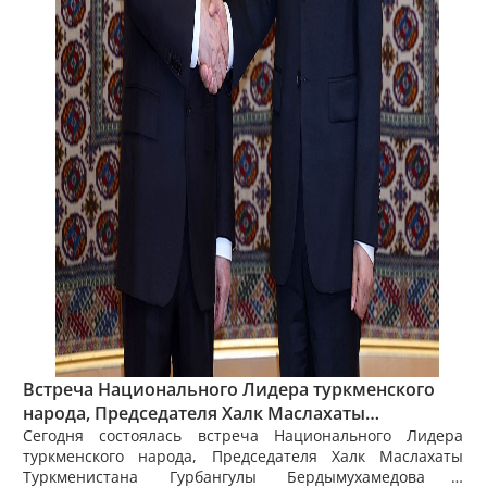
Встреча Национального Лидера туркменского
народа, Председателя Халк Маслахаты
Туркменистана с представителями деловых
Сегодня состоялась встреча Национального Лидера
туркменского народа, Председателя Халк Маслахаты
кругов Республики Корея
Туркменистана Гурбангулы Бердымухамедова с