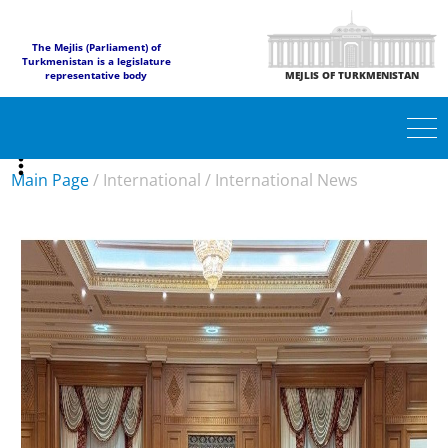
The Mejlis (Parliament) of
Turkmenistan is a legislature
representative body
MEJLIS OF TURKMENISTAN
Main Page
/
International
/
International News