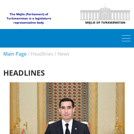
The Mejlis (Parliament) of
Turkmenistan is a legislature
representative body
MEJLIS OF TURKMENISTAN
Main Page
/
Headlines
/
News
HEADLINES