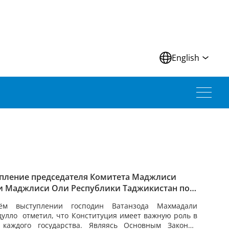
N
English
пление председателя Комитета Маджлиси
 Маджлиси Оли Республики Таджикистан по
ечению конституционных основ, прав и свобод
ём выступлении господин Ватанзода Махмадали
ека, гражданина и законности господина
дулло
отметил, что Конституция имеет важную роль в
зоды Махмадали Махмадулло на конференции
 каждого государства. Являясь Основным Законом