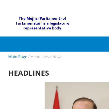
The Mejlis (Parliament) of
Turkmenistan is a legislature
representative body
Main Page
/
Headlines
/
News
HEADLINES