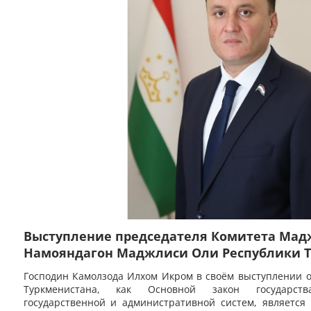
Выступление председателя Комитета Ма
Намояндагон Маджлиси Оли Республики Т
государственному строительству и местно
Господин Камолзода Илхом Икром
в своём выступлении о
самоуправлению господина Камолзоды Ил
Туркменистана, как Основной закон государств
конференции под названием «Конституци
государственной и административной систем, является