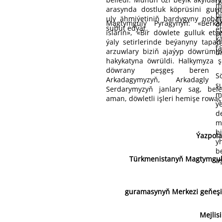
m
arasynda dostluk köprüsini gur
p
b
uly ähmiýetiniň bardygyny noba
Ç
Magtymguly Pyragynyň: «Berka
ö
subut edýär.
e
islärin», «Bir döwlete gulluk ets
ö
k
ýaly setirlerinde beýanyny tap
s
t
arzuwlary biziň ajaýyp döwrümi
b
hakykatyna öwrüldi. Halkymyza şe
döwrany peşgeş beren 
S
Arkadagymyzyň, Arkadagly
ş
Serdarymyzyň janlary sag, bele
m
aman, döwletli işleri hemişe rowa
ý
d
m
b
Ýazpol
y
b
Türkmenistanyň Magtymgul
a
guramasynyň Merkezi geňeşi
Mejlis