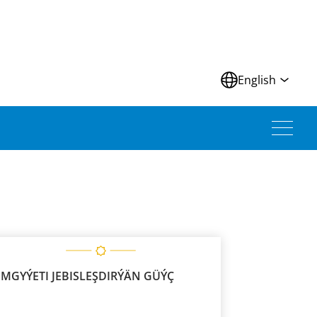
N
English
EMGYÝETI JEBISLEŞDIRÝÄN GÜÝÇ