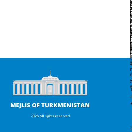
ü
i
b
D
e
ý
a
MEJLIS OF TURKMENISTAN
2026 All rights reserved