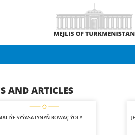
MEJLIS OF TURKMENISTA
S AND ARTICLES
MALIÝE SYÝASATYNYŇ ROWAÇ ÝOLY
J