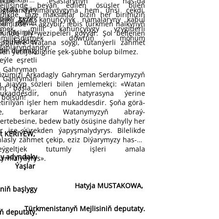
hukuk esaslarynyň has-da
ejlisinde beýan edilen ösüşler bilen
makda örän
ugtalandyrylmalydygyna hem ünsi çekdi.
irlikde, täze maksatlar biziň her birimiziň
tdaky gezek
ünki täze kanunçylyk namalaryny kabul
rar döwlet
ňümizde — agzybir, jebis türkmen halkynyň
tmek, milli kanunçylygy yzygiderli
ek bäşimiz»
ňünde uly wezipeleri goýýar. Şol bellenen
ämilleşdirmek döwrüň möhüm
an mukaddes
epgitlere Watana söýgi, tutanýerli zähmet
alaplaryndandyr.
zde durmuş
ilen ýetiljekdigine şek-şübhe bolup bilmez.
ýle eşretli
Gahryman
özümizi Arkadagly Gahryman Serdarymyzyň
 Gahryman
u ajaýyp sözleri bilen jemlemekçi: «Watan
nt başlary
ukaddesdir, onuň hatyrasyna ýerine
ç bolsun!
etirilýän işler hem mukaddesdir. Şo­ňa görä-
e, berkarar Watanymyzyň abraý-
ertebesine, bedew batly ösüşine dahylly her
ir işe ýürekden ýapyşmalydyrys. Bilelikde
at KERIÝEW,
hlasly zähmet çekip, eziz Diýarymyzy has-da
eýgeltjek tutumly işleri amala
y adyndaky
şyrmalydyrys».
Ýaşlar
Hatyja MUSTAKOWA,
niň başlygy
Türkmenistanyň Mejlisiniň deputaty.
iň deputaty.