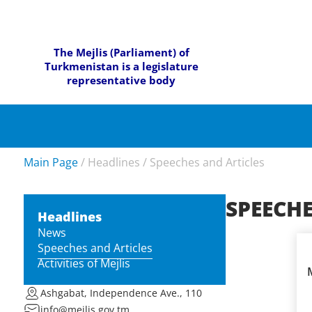
The Mejlis (Parliament) of
Turkmenistan is a legislature
representative body
Main Page
/
Headlines
/
Speeches and Articles
SPEECHE
Headlines
News
Speeches and Articles
Activities of Mejlis
Ashgabat, Independence Ave., 110
info@mejlis.gov.tm