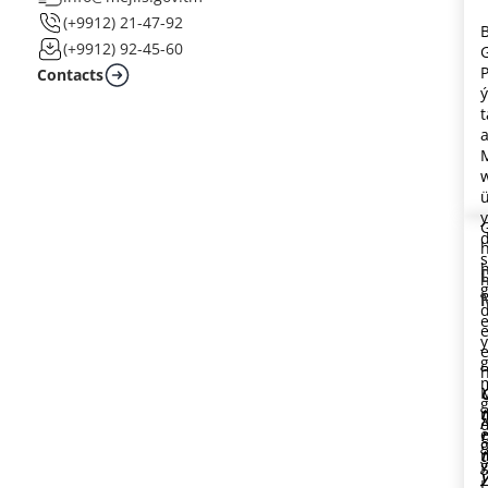
(+9912) 21-47-92
(+9912) 92-45-60
Contacts
e
h
o
y
g
ý