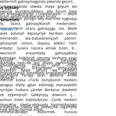
ekilleriniň gatnaşmagynda ýakynda geçirilen
Türkmenistanda söwda, maýa goýum we
uş syýasaty
şewürlik mümkinçilikleri» atly forum hem
lym Arkadagymyzyň «Türkmenistan — Beýik
unuň aýdyň mysallarynyň biridir.
üpek ýolunyň ýüregi» atly eserinde nygtaýşy
 hünärmeni.
aly, özara gatnaşyklaryň medeniýeti,
edeniýetleriň özara gatnaşygy, ine, Beýik
Details
üpek ýolunyň köpasyrlyk tejribesi şonda
emlenendir, ata-babalarymyzyň pähim-
aýhasynyň sütüni, daýanç kökleri hem
ondadyr. Şulary nazara almak bilen, biz
öwürleriň arasyndaky gatnaşyklary
ikeltmäge, halklaryň umumy taryhyny aýap
ormatly Prezidentimiziň parasatly
aklamaga hem-de ony düýpli öwrenmäge,
aştutanlygynda 2024-nji ýylyň «Türki
hli ýurtlaryň arasyndaky goňşuçylyk
ünýäsiniň beýik şahyry we akyldary
atnaşyklarynyň binýadyny pugtalandyrmaga
agtymguly Pyragy ýyly», gadymy Änew
alyşýarys.
äheriniň bolsa «Türki dünýäsiniň medeni
aýtagty» diýlip yglan edilmegi mynasybetli
eçirilýän halkara çäreler Berkarar döwletiň
äze eýýamynyň Galkynyşy döwrüni çuň
azmun bilen baýlaşdyrýar. Çünki medeni
atnaşyklar söwda-ykdysady hyzmatdaşlyga
urdumyzda söwda we telekeçilik ulgamyny
inýat bolup hyzmat edýär.
emmetaraplaýyn ösdürmek, hususy