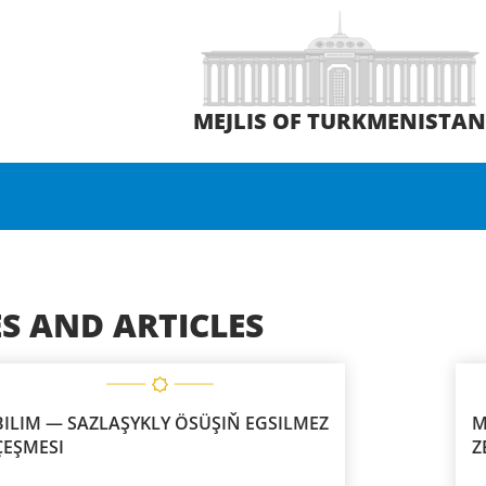
MEJLIS OF TURKMENISTA
S AND ARTICLES
ILIM — SAZLAŞYKLY ÖSÜŞIŇ EGSILMEZ
M
ÇEŞMESI
Z