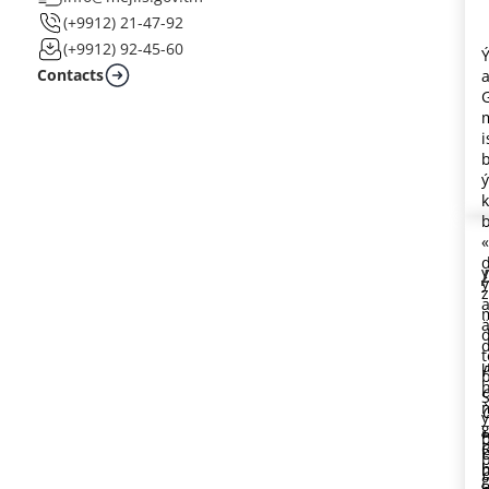
(+9912) 21-47-92
(+9912) 92-45-60
Contacts
k
b
z
a
ä
d
t
b