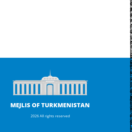
t
d
ý
ç
n
b
t
e
s
e
h
n
p
ý
MEJLIS OF TURKMENISTAN
2026 All rights reserved