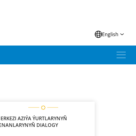
N
English
ERKEZI AZIÝA ÝURTLARYNYŇ
ENANLARYNYŇ DIALOGY