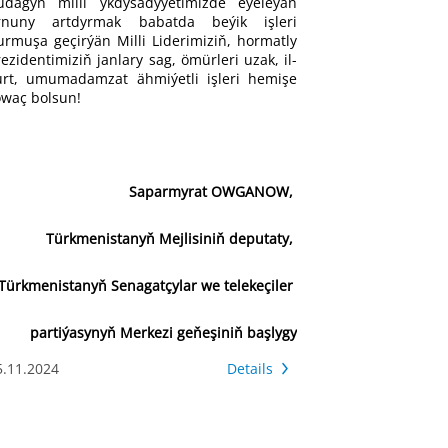
udagyň milli ykdysadyýetimizde eýeleýän
rnuny artdyrmak babatda beýik işleri
urmuşa geçirýän Milli Liderimiziň, hormatly
rezidentimiziň janlary sag, ömürleri uzak, il-
urt, umumadamzat ähmiýetli işleri hemişe
owaç bolsun!
Saparmyrat OWGANOW,
Türkmenistanyň Mejlisiniň deputaty,
Türkmenistanyň Senagatçylar we telekeçiler
partiýasynyň Merkezi geňeşiniň başlygy
5.11.2024
Details