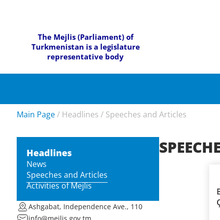
The Mejlis (Parliament) of
Turkmenistan is a legislature
representative body
Main Page
/
Headlines
/
Speeches and Articles
SPEECHE
Headlines
News
Speeches and Articles
Activities of Mejlis
B
Ashgabat, Independence Ave., 110
info@mejlis.gov.tm