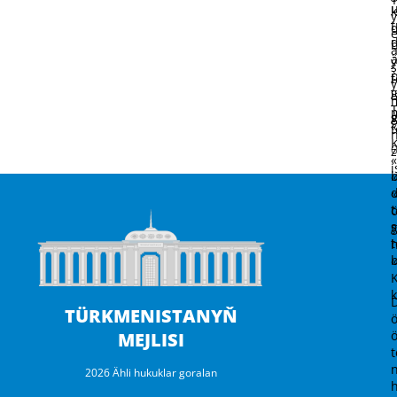
ş
p
i
w
t
b
TÜRKMENISTANYŇ
MEJLISI
2026 Ähli hukuklar goralan