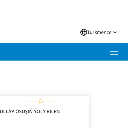
Türkmençe
ÜLLÄP ÖSÜŞIŇ ÝOLY BILEN