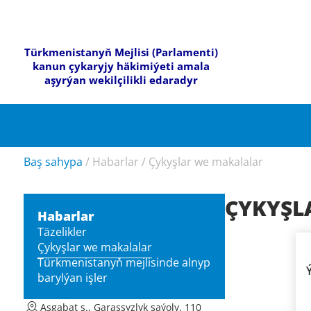
Türkmenistanyň Mejlisi (Parlamenti)
kanun çykaryjy häkimiýeti amala
aşyrýan wekilçilikli edaradyr
Baş sahypa
/
Habarlar
/
Çykyşlar we makalalar
ÇYKYŞL
Habarlar
Täzelikler
Çykyşlar we makalalar
Türkmenistanyň mejlisinde alnyp
barylýan işler
Aşgabat ş., Garaşsyzlyk şaýoly, 110