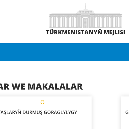
TÜRKMENISTANYŇ MEJLISI
AR WE MAKALALAR
ÝAŞLARYŇ DURMUŞ GORAGLYLYGY
G