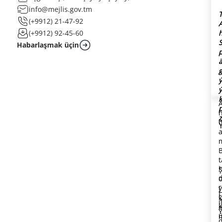
info@mejlis.gov.tm
(+9912) 21-47-92
(+9912) 92-45-60
Habarlaşmak üçin
ä
H
d
r
H
ç
k
ü