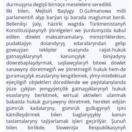
durmuşyna degişli birnäçe meselelere seredildi.
Ilki bilen, Mejlisiň Başlygy D.Gulmanowa milli
parlamentiň alyp barýan işi barada maglumat berdi.
Bellenilişi ýaly, häzirki wagtda Türkmenistanyň
Konstitusiýasynyň ýörelgeleri we ýurdumyzda kabul
edilen döwlet maksatnamalary, ministrliklerden,
pudaklaýyn dolandyryş edaralaryndan gelip
gowuşýan teklipler esasynda raýat-hukuk
gatnaşyklarynyň kanunçylyk binýadyny
döwrebaplaşdyrmak, saýlawçylaryň bitewi döwlet
sanawyny döretmegiň we ýöretmegiň hukuk hem-de
guramaçylyk esaslaryny kesgitlemek, ylmy-intellektual
eýeçiligiň obýektleri döredilende we peýdalanylanda
ýüze çykýan jemgyýetçilik gatnaşyklarynyň hukuk
esaslaryny berkitmek, wirtual aktiwleri ulanmak
babatda hukuk gurşawyny döretmek, hereket edýän
gümrük kadalaryny, gümrük gullugynyň işini
kämilleşdirmek bilen baglanyşykly kanun
taslamalaryny taýýarlamak işleri geçirilýär. Şunuň
bilen birlikde, Sloweniýa Respublikasynyň