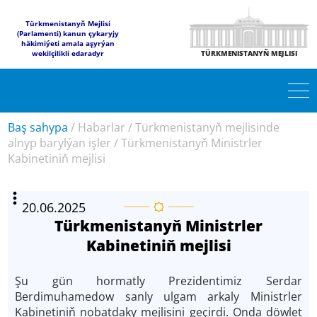
Türkmenistanyň Mejlisi
(Parlamenti) kanun çykaryjy
häkimiýeti amala aşyrýan
wekilçilikli edaradyr
TÜRKMENISTANYŇ MEJLISI
Baş sahypa
/
Habarlar
/
Türkmenistanyň mejlisinde
alnyp barylýan işler
/
Türkmenistanyň Ministrler
Kabinetiniň mejlisi
20.06.2025
Türkmenistanyň Ministrler
Kabinetiniň mejlisi
Şu gün hormatly Prezidentimiz Serdar
Berdimuhamedow sanly ulgam arkaly Ministrler
Kabinetiniň nobatdaky mejlisini geçirdi. Onda döwlet