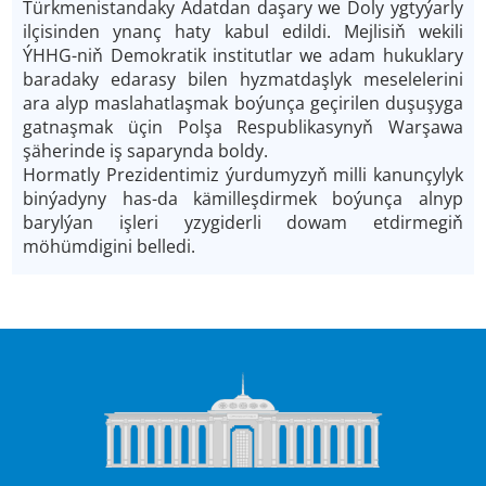
Türkmenistandaky Adatdan daşary we Doly ygtyýarly
ilçisinden ynanç haty kabul edildi. Mejlisiň wekili
ÝHHG-niň Demokratik institutlar we adam hukuklary
baradaky edarasy bilen hyzmatdaşlyk meselelerini
ara alyp maslahatlaşmak boýunça geçirilen duşuşyga
gatnaşmak üçin Polşa Respublikasynyň Warşawa
şäherinde iş saparynda boldy.
Hormatly Prezidentimiz ýurdumyzyň milli kanunçylyk
binýadyny has-da kämilleşdirmek boýunça alnyp
barylýan işleri yzygiderli dowam etdirmegiň
möhümdigini belledi.