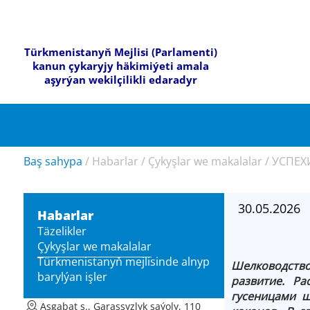
Türkmenistanyň Mejlisi (Parlamenti)
kanun çykaryjy häkimiýeti amala
aşyrýan wekilçilikli edaradyr
Baş sahypa
/
Habarlar
/
Çykyşlar we makalalar
/
УСПЕХ
30.05.2026
Habarlar
Täzelikler
Çykyşlar we makalalar
Türkmenistanyň mejlisinde alnyp
Шелководство
barylýan işler
развитие. Р
гусеницами ш
Aşgabat ş., Garaşsyzlyk şaýoly, 110