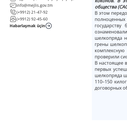
коконов. В э
info@mejlis.gov.tm
общества (САО
(+9912) 21-47-92
В этом перед
полноценных
(+9912) 92-45-60
государству
Habarlaşmak üçin
ознаменовали
шелкопряда н
грены шелкоп
комплексную
проверили си
В настоящее 
первых успеш
шелкопряда ше
110–150 кило
договорных об