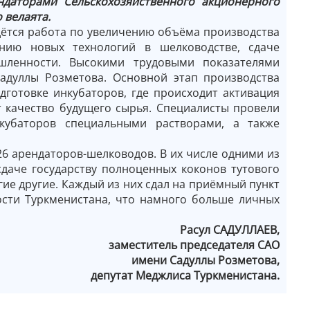
ндаторами Сельскохозяйственного акционерного
 велаята.
дётся работа по увеличению объёма производства
нию новых технологий в шелководстве, сдаче
шленности. Высокими трудовыми показателями
дуллы Розметова. Основной этап производства
готовке инкубаторов, где происходит активация
т качество будущего сырья. Специалисты провели
кубаторов специальными растворами, а также
6 арендаторов-шелководов. В их числе одними из
даче государству полноценных коконов тутового
ие другие. Каждый из них сдал на приёмный пункт
сти Туркменистана, что намного больше личных
Pасул САДУЛЛАЕВ,
заместитель председателя САО
имени Садуллы Pозметова,
депутат Mеджлиса Tуркменистана.