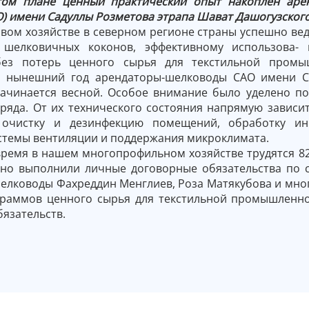
том плане ценный практический опыт накоплен аре
) имени Садуллы Розметова этрапа Шават Дашогузского
овом хозяйстве в северном регионе страны успешно ве
 шелковичных коконов, эффективному использова- 
 без потерь ценного сырья для текстильной промы
 нынешний год арендаторы-шелководы САО имени Са
ачинается весной. Особое внимание было уделено под
ряда. От их технического состояния напрямую зависи
 очистку и дезинфекцию помещений, обработку ин
стемы вентиляции и поддержания микроклимата.
время в нашем многопрофильном хозяйстве трудятся 82
но выполнили личные договорные обязательства по с
лководы Фахреддин Менглиев, Роза Матякубова и мног
граммов ценного сырья для текстильной промышленно
язательств.