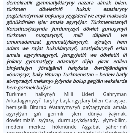
demokratik gymmatlyklaryny nazara almak bilen,
türkmen döwletiniň hukuk esaslaryny
pugtalandyrmak boýunça yzygiderli we anyk maksada
gönükdirilen işler amala aşyrylýar. Türkmenistanyň
Konstitusiýasynda ýurdumyzyň döwlet gurluşynyň
türkmen nusgasynyň, milli däpleriň we
umumadamzat gymmatlyklarynyň, aýratyn hem
adam we raýat hukuklarynyň, azatlyklarynyň erkin
amala aşyrylmagynyň, jemgyýetiň we döwletiň iň
ýokary gymmatlygy adamdyr diýip ykrar edilen
binýatlaýyn ýörelgäniň hakykata öwrülýändigini
«Garaşsyz, baky Bitarap Türkmenistan – bedew batly
at-myradyň mekany» ýylynda bolup geçýän wakalarda
hem görmek bolýar.
Türkmen halkynyň Milli Lideri Gahryman
Arkadagymyzyň taryhy başlangyçlary bilen Garaşsyz,
hemişelik Bitarap Watanymyzyň paýtagtynda amala
aşyrylýan giň gerimli işleri dünýä ýaýmak,
döwletimiziň syýasy, durmuş­-ykdysady, ylym-­bilim,
medeni merkezi hökmünde Aşgabat şäheriniň