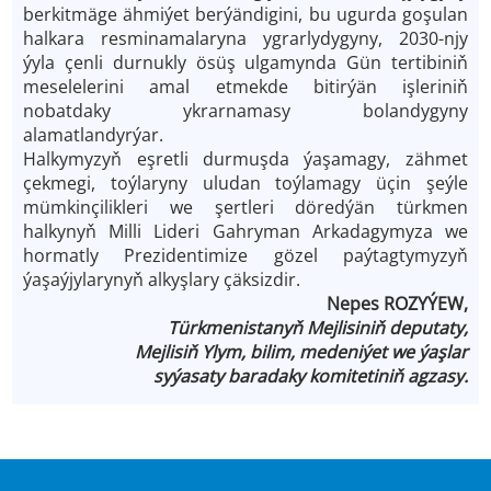
berkitmäge ähmiýet berýändigini, bu ugurda goşulan
halkara resminamalaryna ygrarlydygyny, 2030­-njy
ýyla çenli durnukly ösüş ulgamynda Gün tertibiniň
meselelerini amal etmekde bitirýän işleriniň
nobatdaky ykrarnamasy bolandygyny
alamatlandyrýar.
Halkymyzyň eşretli durmuşda ýaşamagy, zähmet
çekmegi, toýlaryny uludan toýlamagy üçin şeýle
mümkinçilikleri we şertleri döredýän türkmen
halkynyň Milli Lideri Gahryman Arkadagymyza we
hormatly Prezidentimize gözel paýtagtymyzyň
ýaşaýjylarynyň alkyşlary çäksizdir.
Nepes ROZYÝEW,
Türkmenistanyň Mejlisiniň deputaty,
Mejlisiň Ylym, bilim, medeniýet we ýaşlar
syýasaty baradaky komitetiniň agzasy.