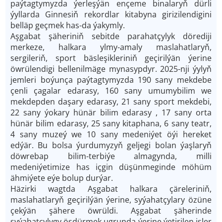
paýtagtymyzda ýerleşýän ençeme binalaryň dürli
ýyllarda Ginnesiň rekordlar kitabyna girizilendigini
belläp geçmek has­-da ýakymly.
Aşgabat şäheriniň sebitde parahatçylyk dörediji
merkeze, halkara ylmy-­amaly maslahatlaryň,
sergileriň, sport bäsleşikleriniň geçirilýän ýerine
öwrülendigi bellenilmäge mynasypdyr. 2025-­nji ýylyň
jemleri boýunça paýtagtymyzda 190 sany mekdebe
çenli çagalar edarasy, 160 sany umumybilim we
mekdepden daşary edarasy, 21 sany sport mekdebi,
22 sany ýokary hünär bilim edarasy , 17 sany orta
hünär bilim edarasy, 25 sany kitaphana, 6 sany teatr,
4 sany muzeý we 10 sany medeniýet öýi hereket
edýär. Bu bolsa ýurdumyzyň geljegi bolan ýaşlaryň
döwrebap bilim­-terbiýe almagynda, milli
medeniýetimize has içgin düşünmeginde möhüm
ähmiýete eýe bolup durýar.
Häzirki wagtda Aşgabat halkara çäreleriniň,
maslahatlaryň geçirilýän ýerine, syýahatçylary özüne
çekýän şähere öwrüldi. Aşgabat şäherinde
syýahatçylygy ösdürmek ugrunda ýerine ýetirilen işler