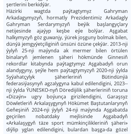
şertlerini berkidýär.
Häzirki wagtda paýtagtymyz Gahryman
Arkadagymyzyň, hormatly Prezidentimiz Arkadagly
Gahryman Serdarymyzyň beýik başlangyçlary
netijesinde ajaýyp keşbe eýe bolýar. Aşgabat
halkymyzyň göz guwanjy, ýürek joşguny bolmak bilen,
dünýä jemgyýetçiliginiň ünsüni özüne çekýär. 2013­-nji
ýylyň 25-­nji maýynda ak mermer bilen örtülen
binalaryň jemlenen şäheri hökmünde Ginnesiň
rekordlar kitabynda paýtagtymyz Aşgabadyň orun
alandygyny, şeýle hem paýtagtymyzyň 2020-­nji ýylda
Syýahatçylyk şäherleriniň Bütindünýä
federasiýasynyň agzalygyna kabul edilendigini, 2023-­
nji ýylda ÝUNESKO­-nyň Döredijilik şäherleriniň toruna
«Dizaýn» ugry boýunça girizilendigini, Garaşsyz
Döwletleriň Arkalaşygynyň Hökümet Baştutanlarynyň
Geňeşiniň 2024­-nji ýylyň 24-­nji maýynda Aşgabatda
geçirilen nobatdaky mejlisinde Aşgabadyň
«Arkalaşygyň täze sport mümkinçilikleriniň şäheri»
diýlip yglan edilendigini, bulardan başga­-da gözel