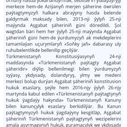
ornuny has­da ýokarlandyrmak, sebitde iri ylalaşdyryjy
merkeze hem-­de Aziýanyň merjen şäherine öwrülen
paýtagtymyzyň halkara abraýyny has­da belende
galdyrmak maksady bilen, 2013-­nji ýylyň 25-­nji
maýynda Aşgabat şäheriniň güni döredildi. Şol
wagtdan bäri hem her ýylyň 25­-nji maýynda Aşgabat
şäheriniň güni hem­-de ýurdumyzyň ak mekdeplerini
tamamlaýan uçurymlaryň «Soňky jaň» dabarasy uly
ruhubelentlikde bellenilip geçilýär.
Türkmenistanyň Konstitusiýasynyň 24-­nji
maddasynda «Türkmenistanyň paýtagty Aşgabat
şäheridir» diýlip bellenilmegi bilen ýurdumyzyň
syýasy, ykdysady, dolandyryş, ylmy we medeni
merkezi bolup durýan Aşgabat şäheriniň konstitusion
hukuk esaslary, şeýle hem 2016-njy ýylyň 26-­njy
martynda kabul edilen «Türkmenistanyň paýtagtynyň
hukuk ýagdaýy hakynda» Türkmenistanyň Kanuny
bilen kanunçylyk esaslary berkidilýär. Bu Kanun
paýtagtymyzyň hukuk ýagdaýyny kesgitläp, Aşgabat
şäheriniň Türkmenistanyň paýtagtynyň wezipelerini
amala aşyrmagynyň hukuk, guramaçylyk we ykdysady