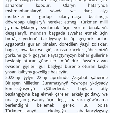
sanardan köpdür. Olaryň hatarynda
myhmanhanalaryň, söwda we dynç alyş
merkezleriniň gurlup ulanylmaga berilmegi,
döwrebap ulaglaryň hereket etmegi, türkmen milli
gymmatlyklaryny synlamak üçin ýörite binalaryň,
desgalaryň, mundan başga­da syýahat etmek üçin
birnäçe ýerleriň bardygyny belläp geçmek bolar.
Aşgabatda gurlan binalar, döredilen ýaşyl zolaklar,
baglar, owadan we giň, arassa köçeler şäherimiziň
görküne görk goşýar. Paýtagtymyzyň bahar güllerine
beslenip oturan gündizleri, müň dürli öwşün atýan
owadan gijeleri, gür baglyga bürenip oturan keşbi
ynsan kalbyny gözellige besleýär.
2022-­nji ýylyň 22-­nji aprelinde Aşgabat şäherine
Birleşen Milletler Guramasynyň Ýewropa ykdysady
komissiýasynyň «Şäherlerdäki baglar» atly
başlangyjyna bag ekmek çäreleri arkaly goldawy we
oňa goşan goşandy üçin degişli halkara güwänama
berlendigini bellemek gerek. Bu bolsa
Türkmenistanyň ekologiýa abadançylygyny