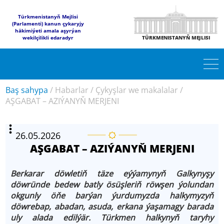
Türkmenistanyň Mejlisi
(Parlamenti) kanun çykaryjy
häkimiýeti amala aşyrýan
wekilçilikli edaradyr
TÜRKMENISTANYŇ MEJLISI
Baş sahypa
/
Habarlar
/
Çykyşlar we makalalar
/
AŞGABAT – AZIÝANYŇ MERJENI
26.05.2026
AŞGABAT – AZIÝANYŇ MERJENI
Berkarar döwletiň täze eýýamynyň Galkynyşy
döwründe bedew batly ösüşleriň röwşen ýolundan
okgunly öňe barýan ýurdumyzda halkymyzyň
döwrebap, abadan, asuda, erkana ýaşamagy barada
uly alada edilýär. Türkmen halkynyň taryhy