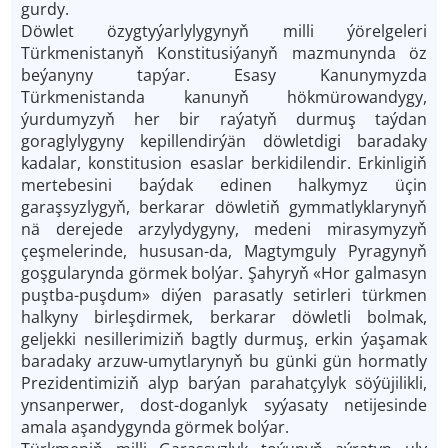
gurdy.
Döwlet özygtyýarlylygynyň milli ýörelgeleri
Türkmenistanyň Konstitusiýanyň mazmunynda öz
beýanyny tapýar. Esasy Kanunymyzda
Türkmenistanda kanunyň hökmürowandygy,
ýurdumyzyň her bir raýatyň durmuş taýdan
goraglylygyny kepillendirýän döwletdigi baradaky
kadalar, konstitusion esaslar berkidilendir. Erkinligiň
mertebesini baýdak edinen halkymyz üçin
garaşsyzlygyň, berkarar döwletiň gymmatlyklarynyň
nä derejede arzylydygyny, medeni mirasymyzyň
çeşmelerinde, hususan-da, Magtymguly Pyragynyň
goşgularynda görmek bolýar. Şahyryň «Hor galmasyn
puştba-puşdum» diýen parasatly setirleri türkmen
halkyny birleşdirmek, berkarar döwletli bolmak,
geljekki nesillerimiziň bagtly durmuş, erkin ýaşamak
baradaky arzuw-umytlarynyň bu günki gün hormatly
Prezidentimiziň alyp barýan parahatçylyk söýüjilikli,
ynsanperwer, dost-doganlyk syýasaty netijesinde
amala aşandygynda görmek bolýar.