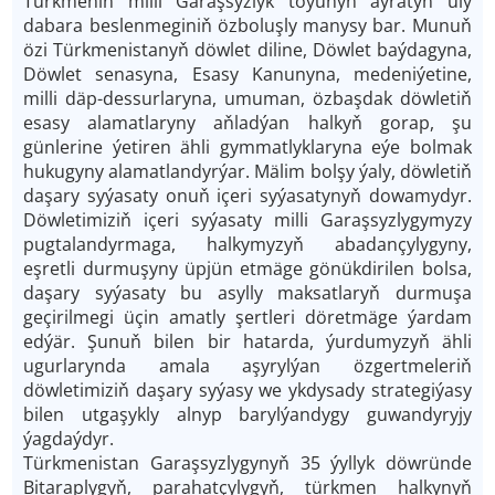
Türkmeniň milli Garaşsyzlyk toýunyň aýratyn uly
dabara beslenmeginiň özboluşly manysy bar. Munuň
özi Türkmenistanyň döwlet diline, Döwlet baýdagyna,
Döwlet senasyna, Esasy Kanunyna, medeniýetine,
milli däp-dessurlaryna, umuman, özbaşdak döwletiň
esasy alamatlaryny aňladýan halkyň gorap, şu
günlerine ýetiren ähli gymmatlyklaryna eýe bolmak
hukugyny alamatlandyrýar. Mälim bolşy ýaly, döwletiň
daşary syýasaty onuň içeri syýasatynyň dowamydyr.
Döwletimiziň içeri syýasaty milli Garaşsyzlygymyzy
pugtalandyrmaga, halkymyzyň abadançylygyny,
eşretli durmuşyny üpjün etmäge gönükdirilen bolsa,
daşary syýasaty bu asylly maksatlaryň durmuşa
geçirilmegi üçin amatly şertleri döretmäge ýardam
edýär. Şunuň bilen bir hatarda, ýurdumyzyň ähli
ugurlarynda amala aşyrylýan özgertmeleriň
döwletimiziň daşary syýasy we ykdysady strategiýasy
bilen utgaşykly alnyp barylýandygy guwandyryjy
ýagdaýdyr.
Türkmenistan Garaşsyzlygynyň 35 ýyllyk döwründe
Bitaraplygyň, parahatçylygyň, türkmen halkynyň