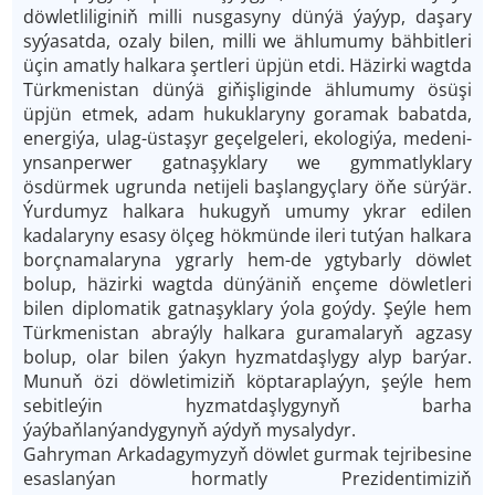
döwletliliginiň milli nusgasyny dünýä ýaýyp, daşary
syýasatda, ozaly bilen, milli we ählumumy bähbitleri
üçin amatly halkara şertleri üpjün etdi. Häzirki wagtda
Türkmenistan dünýä giňişliginde ählumumy ösüşi
üpjün etmek, adam hukuklaryny goramak babatda,
energiýa, ulag-üstaşyr geçelgeleri, ekologiýa, medeni-
ynsanperwer gatnaşyklary we gymmatlyklary
ösdürmek ugrunda netijeli başlangyçlary öňe sürýär.
Ýurdumyz halkara hukugyň umumy ykrar edilen
kadalaryny esasy ölçeg hökmünde ileri tutýan halkara
borçnamalaryna ygrarly hem-de ygtybarly döwlet
bolup, häzirki wagtda dünýäniň ençeme döwletleri
bilen diplomatik gatnaşyklary ýola goýdy. Şeýle hem
Türkmenistan abraýly halkara guramalaryň agzasy
bolup, olar bilen ýakyn hyzmatdaşlygy alyp barýar.
Munuň özi döwletimiziň köptaraplaýyn, şeýle hem
sebitleýin hyzmatdaşlygynyň barha
ýaýbaňlanýandygynyň aýdyň mysalydyr.
Gahryman Arkadagymyzyň döwlet gurmak tejribesine
esaslanýan hormatly Prezidentimiziň