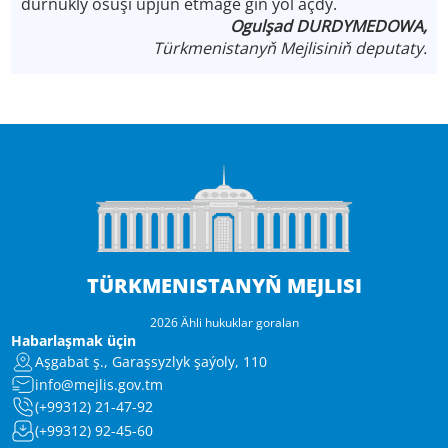
durnukly ösüşi üpjün etmäge giň ýol açdy.
Ogulşad DURDYMEDOWA,
Türkmenistanyň Mejlisiniň deputaty.
TÜRKMENISTANYŇ MEJLISI
2026 Ähli hukuklar goralan
Habarlaşmak üçin
Aşgabat ş., Garaşsyzlyk şaýoly, 110
info@mejlis.gov.tm
(+99312) 21-47-92
(+99312) 92-45-60