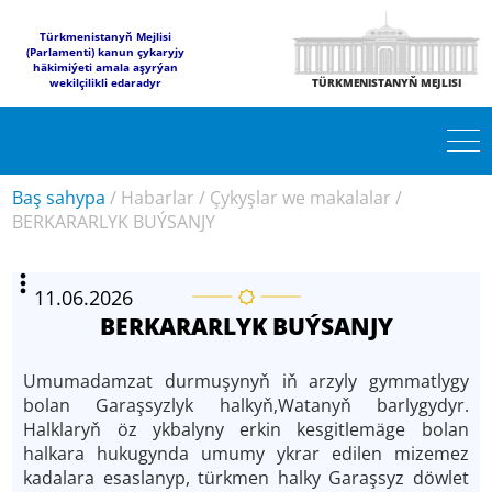
Türkmenistanyň Mejlisi
(Parlamenti) kanun çykaryjy
häkimiýeti amala aşyrýan
wekilçilikli edaradyr
TÜRKMENISTANYŇ MEJLISI
Baş sahypa
/
Habarlar
/
Çykyşlar we makalalar
/
BERKARARLYK BUÝSANJY
11.06.2026
BERKARARLYK BUÝSANJY
Umumadamzat durmuşynyň iň arzyly gymmatlygy
bolan Garaşsyzlyk halkyň,Watanyň barlygydyr.
Halklaryň öz ykbalyny erkin kesgitlemäge bolan
halkara hukugynda umumy ykrar edilen mizemez
kadalara esaslanyp, türkmen halky Garaşsyz döwlet