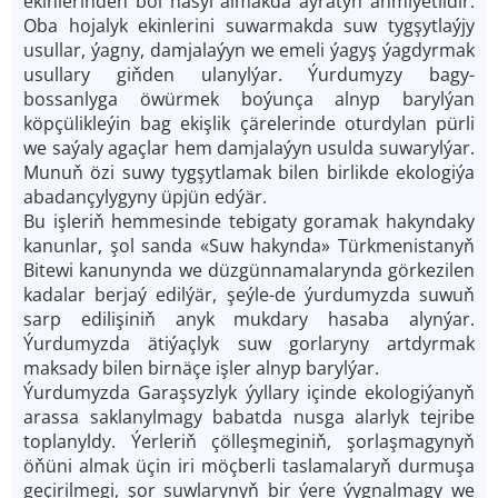
ekinlerinden bol hasyl almakda aýratyn ähmiýetlidir.
Oba hojalyk ekinlerini suwarmakda suw tygşytlaýjy
usullar, ýagny, damjalaýyn we emeli ýagyş ýagdyrmak
usullary giňden ulanylýar. Ýurdumyzy bagy-
bossanlyga öwürmek boýunça alnyp barylýan
köpçülikleýin bag ekişlik çärelerinde oturdylan pürli
we saýaly agaçlar hem damjalaýyn usulda suwarylýar.
Munuň özi suwy tygşytlamak bilen birlikde ekologiýa
abadançylygyny üpjün edýär.
Bu işleriň hemmesinde tebigaty goramak hakyndaky
kanunlar, şol sanda «Suw hakynda» Türkmenistanyň
Bitewi kanunynda we düzgünnamalarynda görkezilen
kadalar berjaý edilýär, şeýle-de ýurdumyzda suwuň
sarp edilişiniň anyk mukdary hasaba alynýar.
Ýurdumyzda ätiýaçlyk suw gorlaryny artdyrmak
maksady bilen birnäçe işler alnyp barylýar.
Ýurdumyzda Garaşsyzlyk ýyllary içinde ekologiýanyň
arassa saklanylmagy babatda nusga alarlyk tejribe
toplanyldy. Ýerleriň çölleşmeginiň, şorlaşmagynyň
öňüni almak üçin iri möçberli taslamalaryň durmuşa
geçirilmegi, şor suwlarynyň bir ýere ýygnalmagy we