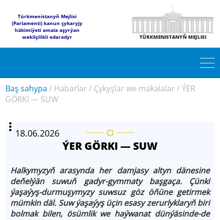
Türkmenistanyň Mejlisi
(Parlamenti) kanun çykaryjy
häkimiýeti amala aşyrýan
wekilçilikli edaradyr
TÜRKMENISTANYŇ MEJLISI
Baş sahypa
/
Habarlar
/
Çykyşlar we makalalar
/
ÝER
GÖRKI — SUW
18.06.2026
ÝER GÖRKI — SUW
Halkymyzyň arasynda her damjasy altyn dänesine
deňelýän suwuň gadyr-gymmaty başgaça. Çünki
ýaşaýyş-durmuşymyzy suwsuz göz öňüne getirmek
mümkin däl. Suw ýaşaýyş üçin esasy zerurlyklaryň biri
bolmak bilen, ösümlik we haýwanat dünýäsinde-de