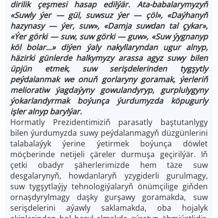
dirilik çeşmesi hasap edilýär. Ata-babalarymyzyň
«Suwly ýer — gül, suwsuz ýer — çöl», «Daýhanyň
hazynasy — ýer, suw», «Damja suwdan tal çykar»,
«Ýer görki — suw, suw görki — guw», «Suw ýygnanyp
köl bolar...» diýen ýaly nakyllaryndan ugur alnyp,
häzirki günlerde halkymyzy arassa agyz suwy bilen
üpjün etmek, suw serişdelerinden tygşytly
peýdalanmak we onuň gorlaryny goramak, ýerleriň
melioratiw ýagdaýyny gowulandyryp, gurplulygyny
ýokarlandyrmak boýunça ýurdumyzda köpugurly
işler alnyp barylýar.
Hormatly Prezidentimiziň parasatly baştutanlygy
bilen ýurdumyzda suwy peýdalanmagyň düzgünlerini
talabalaýyk ýerine ýetirmek boýunça döwlet
möçberinde netijeli çäreler durmuşa geçirilýär. Iň
çetki obadyr şäherlerimizde hem täze suw
desgalarynyň, howdanlaryň yzygiderli gurulmagy,
suw tygşytlaýjy tehnologiýalaryň önümçilige giňden
ornaşdyrylmagy daşky gurşawy goramakda, suw
serişdelerini aýawly saklamakda, oba hojalyk