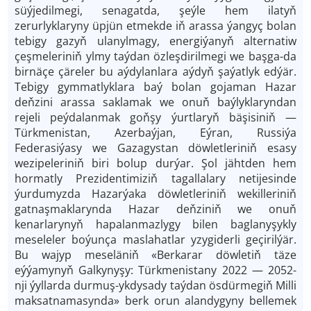
süýjedilmegi, senagatda, şeýle hem ilatyň
zerurlyklaryny üpjün etmekde iň arassa ýangyç bolan
tebigy gazyň ulanylmagy, energiýanyň alternatiw
çeşmeleriniň ylmy taýdan özleşdirilmegi we başga-da
birnäçe çäreler bu aýdylanlara aýdyň şaýatlyk edýär.
Tebigy gymmatlyklara baý bolan gojaman Hazar
deňzini arassa saklamak we onuň baýlyklaryndan
rejeli peýdalanmak goňşy ýurtlaryň bäşisiniň —
Türkmenistan, Azerbaýjan, Eýran, Russiýa
Federasiýasy we Gazagystan döwletleriniň esasy
wezipeleriniň biri bolup durýar. Şol jähtden hem
hormatly Prezidentimiziň tagallalary netijesinde
ýurdumyzda Hazarýaka döwletleriniň wekilleriniň
gatnaşmaklarynda Hazar deňziniň we onuň
kenarlarynyň hapalanmazlygy bilen baglanyşykly
meseleler boýunça maslahatlar yzygiderli geçirilýär.
Bu wajyp meseläniň «Berkarar döwletiň täze
eýýamynyň Galkynyşy: Türkmenistany 2022 — 2052-
nji ýyllarda durmuş-ykdysady taýdan ösdürmegiň Milli
maksatnamasynda» berk orun alandygyny bellemek