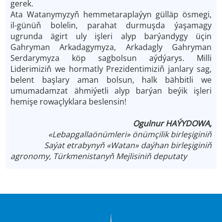
gerek.
Ata Watanymyzyň hemmetaraplaýyn gülläp ösmegi,
il-günüň bolelin, parahat durmuşda ýaşamagy
ugrunda ägirt uly işleri alyp barýandygy üçin
Gahryman Arkadagymyza, Arkadagly Gahryman
Serdarymyza köp sagbolsun aýdýarys. Milli
Liderimiziň we hormatly Prezidentimiziň janlary sag,
belent başlary aman bolsun, halk bähbitli we
umumadamzat ähmiýetli alyp barýan beýik işleri
hemişe rowaçlyklara beslensin!
Ogulnur HAÝYDOWA,
«Lebapgallaönümleri» önümçilik birleşiginiň
Saýat etrabynyň «Watan» daýhan birleşiginiň
agronomy, Türkmenistanyň Mejlisiniň deputaty