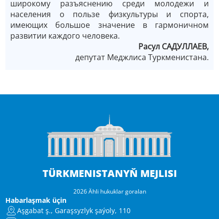
широкому разъяснению среди молодежи и
населения о пользе физкультуры и спорта,
имеющих большое значение в гармоничном
развитии каждого человека.
Pасул САДУЛЛАЕВ,
депутат Mеджлиса Tуркменистана.
TÜRKMENISTANYŇ MEJLISI
2026 Ähli hukuklar goralan
Habarlaşmak üçin
Aşgabat ş., Garaşsyzlyk şaýoly, 110