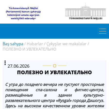
Türkmenistanyň Mejlisi
(Parlamenti) kanun çykaryjy
häkimiýeti amala aşyrýan
wekilçilikli edaradyr
TÜRKMENISTANYŇ MEJLISI
Baş sahypa
/
Habarlar
/
Çykyşlar we makalalar
/
ПОЛЕЗНО И УВЛЕКАТЕЛЬНО
27.06.2026
ПОЛЕЗНО И УВЛЕКАТЕЛЬНО
С утра до позднего вечера не пустуют просторные
помещения спа-салона и фитнес-центра,
размещённые в здании культурно-
развлекательного центра «Rysgal» города Дашогуз.
Здесь на высоком качественном уровне жителям