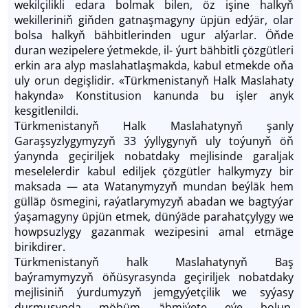
wekilçilikli edara bolmak bilen, öz işine halkyň
wekilleriniň giňden gatnaşmagyny üpjün edýär, olar
bolsa halkyň bähbitlerinden ugur alýarlar. Öňde
duran wezipelere ýetmekde, il- ýurt bähbitli çözgütleri
erkin ara alyp maslahatlaşmakda, kabul etmekde oňa
uly orun degişlidir. «Türkmenistanyň Halk Maslahaty
hakynda» Konstitusion kanunda bu işler anyk
kesgitlenildi.
Türkmenistanyň Halk Maslahatynyň şanly
Garaşsyzlygymyzyň 33 ýyllygynyň uly toýunyň öň
ýanynda geçiriljek nobatdaky mejlisinde garaljak
meselelerdir kabul ediljek çözgütler halkymyzy bir
maksada — ata Watanymyzyň mundan beýläk hem
gülläp ösmegini, raýatlarymyzyň abadan we bagtyýar
ýaşamagyny üpjün etmek, dünýäde parahatçylygy we
howpsuzlygy gazanmak wezipesini amal etmäge
birikdirer.
Türkmenistanyň halk Maslahatynyň Baş
baýramymyzyň öňüsyrasynda geçiriljek nobatdaky
mejlisiniň ýurdumyzyň jemgyýetçilik we syýasy
durmuşynda möhüm ähmiýete eýe bolup,