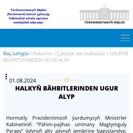
Türkmenistanyň Mejlisi
(Parlamenti) kanun çykaryjy
häkimiýeti amala aşyrýan
wekilçilikli edaradyr
TÜRKMENISTANYŇ MEJLISI
Baş sahypa
/
Habarlar
/
Çykyşlar we makalalar
/
HALKYŇ
BÄHBITLERINDEN UGUR ALYP
01.08.2024
HALKYŇ BÄHBITLERINDEN UGUR
ALYP
Hormatly Prezidentimiziň ýurdumyzyň Ministrler
Kabinetiniň “Pähim-paýhas ummany Magtymguly
Pyragy” ýylynyň alty aýynyň jemlerine bagyşlanylyp,