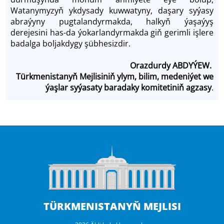
Watanymyzyň ykdysady kuwwatyny, daşary syýasy
abraýyny pugtalandyrmakda, halkyň ýaşaýyş
derejesini has-da ýokarlandyrmakda giň gerimli işlere
badalga boljakdygy şübhesizdir.
Orazdurdy ABDYÝEW.
Türkmenistanyň Mejlisiniň ylym, bilim, medeniýet we
ýaşlar syýasaty baradaky komitetiniň agzasy
.
TÜRKMENISTANYŇ MEJLISI