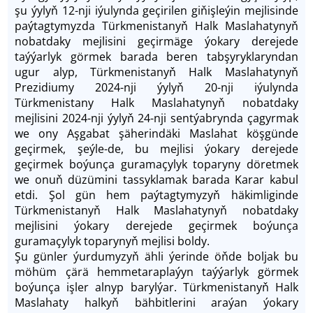
şu ýylyň 12-nji iýulynda geçirilen giňişleýin mejlisinde
paýtagtymyzda Türkmenistanyň Halk Maslahatynyň
nobatdaky mejlisini geçirmäge ýokary derejede
taýýarlyk görmek barada beren tabşyryklaryndan
ugur alyp, Türkmenistanyň Halk Maslahatynyň
Prezidiumy 2024-nji ýylyň 20-nji iýulynda
Türkmenistany Halk Maslahatynyň nobatdaky
mejlisini 2024-nji ýylyň 24-nji sentýabrynda çagyrmak
we ony Aşgabat şäherindäki Maslahat köşgünde
geçirmek, şeýle-de, bu mejlisi ýokary derejede
geçirmek boýunça guramaçylyk toparyny döretmek
we onuň düzümini tassyklamak barada Karar kabul
etdi. Şol gün hem paýtagtymyzyň häkimliginde
Türkmenistanyň Halk Maslahatynyň nobatdaky
mejlisini ýokary derejede geçirmek boýunça
guramaçylyk toparynyň mejlisi boldy.
Şu günler ýurdumyzyň ähli ýerinde öňde boljak bu
möhüm çärä hemmetaraplaýyn taýýarlyk görmek
boýunça işler alnyp barylýar. Türkmenistanyň Halk
Maslahaty halkyň bähbitlerini araýan ýokary