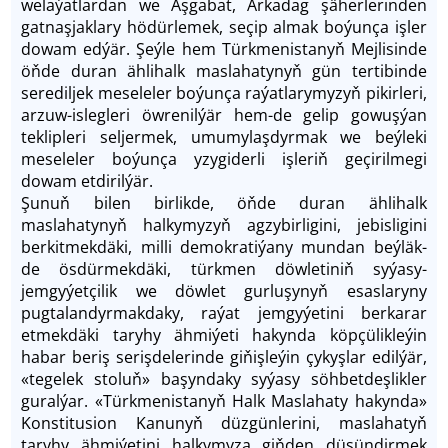
welaýatlardan we Aşgabat, Arkadag şäherlerinden
gatnaşjaklary hödürlemek, seçip almak boýunça işler
dowam edýär. Şeýle hem Türkmenistanyň Mejlisinde
öňde duran ählihalk maslahatynyň gün tertibinde
serediljek meseleler boýunça raýatlarymyzyň pikirleri,
arzuw-islegleri öwrenilýär hem-de gelip gowuşýan
teklipleri seljermek, umumylaşdyrmak we beýleki
meseleler boýunça yzygiderli işleriň geçirilmegi
dowam etdirilýär.
Şunuň bilen birlikde, öňde duran ählihalk
maslahatynyň halkymyzyň agzybirligini, jebisligini
berkitmekdäki, milli demokratiýany mundan beýläk-
de ösdürmekdäki, türkmen döwletiniň syýasy-
jemgyýetçilik we döwlet gurluşynyň esaslaryny
pugtalandyrmakdaky, raýat jemgyýetini berkarar
etmekdäki taryhy ähmiýeti hakynda köpçülikleýin
habar beriş serişdelerinde giňişleýin çykyşlar edilýär,
«tegelek stoluň» başyndaky syýasy söhbetdeşlikler
guralýar. «Türkmenistanyň Halk Maslahaty hakynda»
Konstitusion Kanunyň düzgünlerini, maslahatyň
taryhy ähmiýetini halkymyza giňden düşündirmek