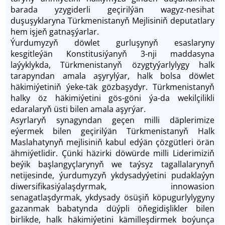
barada yzygiderli geçirilýän wagyz-nesihat
duşuşyklaryna Türkmenistanyň Mejlisiniň deputatlary
hem işjeň gatnaşýarlar.
Ýurdumyzyň döwlet gurluşynyň esaslaryny
kesgitleýän Konstitusiýanyň 3-nji maddasyna
laýyklykda, Türkmenistanyň özygtyýarlylygy halk
tarapyndan amala aşyrylýar, halk bolsa döwlet
häkimiýetiniň ýeke-täk gözbaşydyr. Türkmenistanyň
halky öz häkimiýetini gös-göni ýa-da wekilçilikli
edaralaryň üsti bilen amala aşyrýar.
Asyrlaryň synagyndan geçen milli däplerimize
eýermek bilen geçirilýän Türkmenistanyň Halk
Maslahatynyň mejlisiniň kabul edýän çözgütleri örän
ähmiýetlidir. Çünki häzirki döwürde milli Liderimiziň
beýik başlangyçlarynyň we taýsyz tagallalarynyň
netijesinde, ýurdumyzyň ykdysadyýetini pudaklaýyn
diwersifikasiýalaşdyrmak, innowasion
senagatlaşdyrmak, ykdysady ösüşiň köpugurlylygyny
gazanmak babatynda düýpli öňegidişlikler bilen
birlikde, halk häkimiýetini kämilleşdirmek boýunça