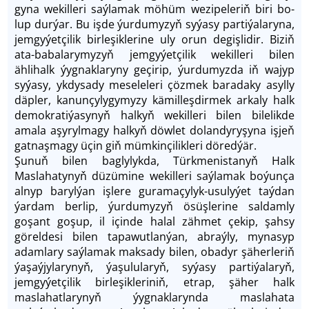
gy­na we­kil­le­ri saý­la­mak möhüm we­zi­pe­le­riň bi­ri bo­
lup dur­ýar. Bu işde ýur­du­my­zyň sy­ýa­sy partiýa­la­ry­na,
jem­gyýet­çi­lik bir­le­şik­le­ri­ne uly orun de­giş­li­dir. Biziň
ata-babalarymyzyň jemgyýetçilik wekilleri bilen
ählihalk ýygnaklaryny geçirip, ýurdumyzda iň wajyp
syýasy, ykdysady meseleleri çözmek baradaky asylly
däpler, kanunçylygymyzy kämilleşdirmek arkaly halk
demokratiýasynyň halkyň wekilleri bilen bilelikde
amala aşyrylmagy halkyň döwlet dolandyryşyna işjeň
gatnaşmagy üçin giň mümkinçilikleri döredýär.
Şunuň bilen baglylykda, Türkmenistanyň Halk
Maslahatynyň düzümine wekilleri saýlamak boýunça
alnyp barylýan işlere guramaçylyk-usulyýet taýdan
ýardam berlip, ýurdumyzyň ösüşlerine saldamly
goşant goşup, il içinde halal zähmet çekip, şahsy
göreldesi bilen tapawutlanýan, abraýly, mynasyp
adamlary saýlamak maksady bilen, obadyr şäherleriň
ýaşaýjylarynyň, ýaşulularyň, syýasy partiýalaryň,
jemgyýetçilik birleşikleriniň, etrap, şäher halk
maslahatlarynyň ýygnaklarynda maslahata