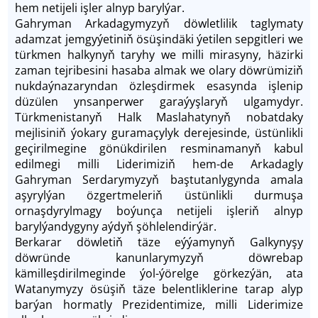
hem netijeli işler alnyp barylýar.
Gahryman Arkadagymyzyň döwletlilik taglymaty
adamzat jemgyýetiniň ösüşindäki ýetilen sepgitleri we
türkmen halkynyň taryhy we milli mirasyny, häzirki
zaman tejribesini hasaba almak we olary döwrümiziň
nukdaýnazaryndan özleşdirmek esasynda işlenip
düzülen ynsanperwer garaýyşlaryň ulgamydyr.
Türkmenistanyň Halk Maslahatynyň nobatdaky
mejlisiniň ýokary guramaçylyk derejesinde, üstünlikli
geçirilmegine gönükdirilen resminamanyň kabul
edilmegi milli Liderimiziň hem-de Arkadagly
Gahryman Serdarymyzyň baştutanlygynda amala
aşyrylýan özgertmeleriň üstünlikli durmuşa
ornaşdyrylmagy boýunça netijeli işleriň alnyp
barylýandygyny aýdyň şöhlelendirýär.
Berkarar döwletiň täze eýýamynyň Galkynyşy
döwründe kanunlarymyzyň döwrebap
kämilleşdirilmeginde ýol-ýörelge görkezýän, ata
Watanymyzy ösüşiň täze belentliklerine tarap alyp
barýan hormatly Prezidentimize, milli Liderimize