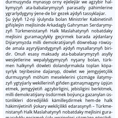
dur­mu­şyn­da my­na­syp or­ny eýe­le­ýär we agzy­bir hal­
ky­my­zyň ata-­ba­ba­la­ry­my­zyň pa­rasat­ly pä­him­le­ri­ne
yg­rar­ly­dy­gy­ny ýe­ne­-de bir ge­zek aý­dyň tas­syk­la­ýar.
Şu ýy­lyň 12­-nji iýu­lyn­da bo­lan Mi­nistr­ler Ka­bi­ne­ti­niň
gi­ňiş­le­ýin mej­li­sin­de Arkadagly Gahryman Ser­da­ry­my­
zyň Türk­me­nis­ta­nyň Halk Mas­la­ha­ty­nyň no­bat­da­ky
mej­li­si­ni gura­ma­çy­lyk­ly ge­çir­mek ba­ra­da aýdan­la­ry
Diýa­ry­myz­da mil­li de­mok­ra­ti­ýa­nyň döw­re­bap rö­wüş­
de ama­la aşy­ryl­ýan­dy­gy­nyň aý­dyň mysal­la­ry­nyň bi­ri­
dir. Onuň esa­sy mak­sa­dy ata-ba­ba­la­ry­my­zyň asyl­ly
wes­ýet­le­ri­ne we­pa­lyly­gy­my­zyň ny­şa­ny bo­lan, türk­
men hal­ky­nyň döw­le­ti do­lan­dyr­mak­da top­lan kö­pa­
syr­lyk tej­ri­be­si­ne da­ýa­nyp, döw­let we jem­gy­ýet­çi­lik
dur­mu­şy­nyň mö­hüm me­se­le­le­ri­ni çöz­mä­ge ila­ty­my­
zyň yg­ty­ýar­ly we­kil­le­ri­niň giň­den gatnaş­ma­gy­ny üp­jün
et­mek, jem­gy­ýe­tiň ag­zy­birli­gi­ni, je­bis­li­gi­ni ber­kit­mek,
mil­li demokratiýany ös­dür­mek bo­ýun­ça ga­za­ny­lan üs­
tün­lik­le­ri dö­re­di­ji­lik­li kä­mil­leş­dir­mek hem-­de halk
häki­mi­ýe­ti­niň ýo­ka­ry we­kil­çi­lik­li edarasynyň – Türk­me­
nis­ta­nyň Halk Mas­la­ha­ty­nyň no­batda­ky mej­li­si­ni gu­ra­
ma­çy­lyk­ly ge­çir­mek ýa­ly we­zi­pe­le­ri çöz­mä­ge gö­nük­di­