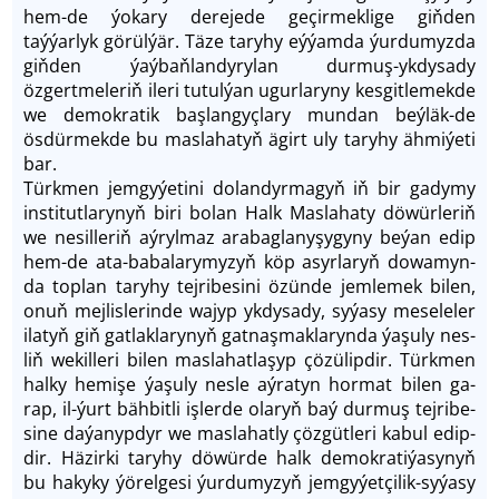
hem-de ýokary derejede geçirmeklige giňden
taýýarlyk görülýär. Täze taryhy eýýamda ýurdumyzda
giňden ýaýbaňlandyrylan durmuş-ykdysady
özgertmeleriň ileri tutulýan ugurlaryny kesgitlemekde
we demokratik başlangyçlary mundan beýläk-de
ösdürmekde bu maslahatyň ägirt uly taryhy ähmiýeti
bar.
Türk­men jem­gy­ýe­ti­ni do­lan­dyr­ma­gyň iň bir ga­dy­my
institutlarynyň bi­ri bolan Halk Mas­la­ha­ty dö­wür­le­riň
we ne­sil­leriň aýrylmaz ara­bag­la­ny­şy­gy­ny be­ýan edip
hem-­de ata­-ba­ba­la­ry­my­zyň köp asyr­la­ryň do­wa­myn­
da top­lan ta­ry­hy tej­ri­be­si­ni özün­de jem­le­mek bi­len,
onuň mej­lis­le­rin­de wa­jyp ykdy­sa­dy, sy­ýa­sy me­se­le­ler
ila­tyň giň gatlaklary­nyň gat­naş­mak­la­ryn­da ýa­şu­ly nes­
liň we­kille­ri bi­len maslahatla­şyp çö­zü­lip­dir. Türk­men
hal­ky he­mi­şe ýa­şu­ly nes­le aý­ra­tyn hor­mat bi­len ga­
rap, il-­ýurt bäh­bit­li iş­ler­de ola­ryň baý dur­muş tej­ri­be­
si­ne da­ýa­nyp­dyr we mas­lahat­ly çöz­güt­le­ri ka­bul edip­
dir. Hä­zir­ki ta­ry­hy döwür­de halk de­mok­ra­ti­ýa­sy­nyň
bu ha­ky­ky ýö­rel­ge­si ýur­du­my­zyň jemgy­ýet­çi­lik­-sy­ýa­sy