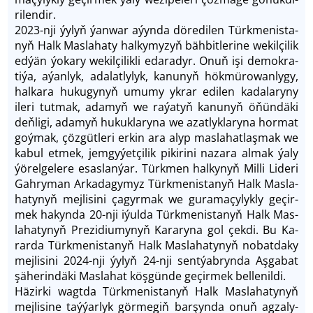
ri­len­dir.
2023­-nji ýy­lyň ýan­wa­r aýyn­da döredilen Türk­me­nis­ta­
nyň Halk Mas­la­ha­ty hal­ky­my­zyň bäh­bit­le­ri­ne we­kil­çi­lik
ed­ýän ýo­ka­ry we­kil­çilik­li eda­ra­dyr. Onuň işi de­mok­ra­
ti­ýa, aýan­lyk, ada­lat­ly­lyk, ka­nu­nyň hökmüro­wan­ly­gy,
halka­ra hu­ku­gy­nyň umu­my yk­rar edi­len ka­da­lary­ny
ile­ri tut­mak, ada­myň we ra­ýa­tyň ka­nunyň öňün­dä­ki
deň­li­gi, ada­myň hukuk­la­ry­na we azat­lyk­la­ry­na hor­mat
goý­mak, çöz­güt­le­ri er­kin ara alyp mas­la­hat­laş­mak we
ka­bul etmek, jem­gy­ýet­çi­lik pi­ki­ri­ni na­za­ra al­mak ýaly
ýö­rel­ge­le­re esas­lan­ýar. Türk­men hal­ky­nyň Mil­li Li­de­ri
Gah­ry­man Ar­ka­da­gy­myz Türk­menis­ta­nyň Halk Mas­la­
ha­ty­nyň mej­li­si­ni ça­gyrmak we gu­ra­ma­çy­lyk­ly ge­çir­
mek ha­kyn­da 20-­nji iýul­da Türk­me­nis­ta­nyň Halk Mas­
la­haty­nyň Pre­zi­diu­my­nyň Ka­ra­ry­na gol çek­di. Bu Ka­
rar­da Türk­me­nis­ta­nyň Halk Mas­la­ha­tynyň no­bat­da­ky
mej­li­si­ni 2024-nji ýy­lyň 24-­nji sent­ýab­ryn­da Aş­ga­bat
şä­he­rin­däki Mas­la­hat köş­gün­de ge­çir­mek bel­le­nil­di.
Hä­zir­ki wagt­da Türk­me­nis­ta­nyň Halk Masla­ha­ty­nyň
mej­li­si­ne taýýar­lyk gör­me­giň barşyn­da onuň ag­za­ly­