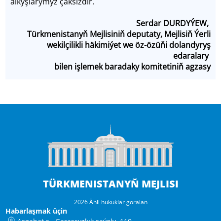
alkyşlarymyz çäksizdir.
Serdar DUR­DY­ÝEW,
Türkmenistanyň Mejlisiniň deputaty, Mejlisiň Ýerli
wekilçilikli häkimiýet we öz-özüňi dolandyryş
edaralary
bilen işlemek baradaky komitetiniň agzasy
TÜRKMENISTANYŇ MEJLISI
2026 Ähli hukuklar goralan
Habarlaşmak üçin