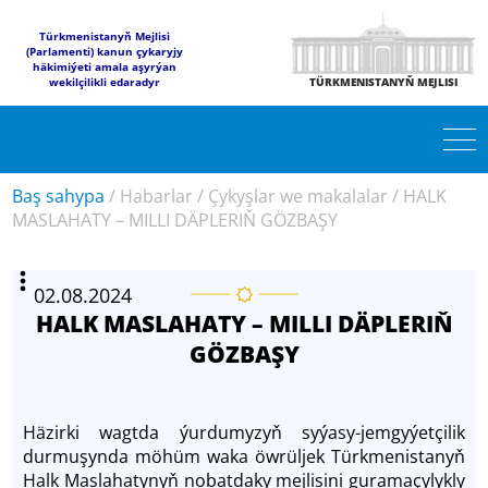
Türkmenistanyň Mejlisi
(Parlamenti) kanun çykaryjy
häkimiýeti amala aşyrýan
wekilçilikli edaradyr
TÜRKMENISTANYŇ MEJLISI
Baş sahypa
/
Habarlar
/
Çykyşlar we makalalar
/
HALK
MASLAHATY – MILLI DÄPLERIŇ GÖZBAŞY
02.08.2024
HALK MASLAHATY – MILLI DÄPLERIŇ
GÖZBAŞY
Häzirki wagtda ýurdumyzyň syýasy-jemgyýetçilik
durmuşynda möhüm waka öwrüljek Türkmenistanyň
Halk Maslahatynyň nobatdaky mejlisini guramaçylykly