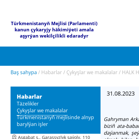
Türkmenistanyň Mejlisi (Parlamenti)
kanun çykaryjy häkimiýeti amala
aşyrýan wekilçilikli edaradyr
Baş sahypa
/
Habarlar
/
Çykyşlar we makalalar
/
HALK H
31.08.2023
Habarlar
Täzelikler
Çykyşlar we makalalar
Türkmenistanyň mejlisinde alnyp
Gahryman Arka
barylýan işler
biziň ata-baba
daýanmak, şeý
Aşgabat ş., Garaşsyzlyk şaýoly, 110