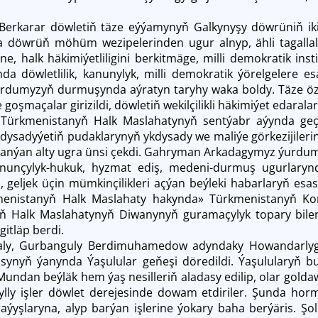
z Berkarar döwletiň täze eýýamynyň Galkynyşy döwrüniň ik
 döwrüň möhüm wezipelerinden ugur alnyp, ähli tagallala
e, halk häkimiýetliligini berkitmäge, milli demokratik inst
da döwletlilik, kanunylyk, milli demokratik ýörelgelere
rdumyzyň durmuşynda aýratyn taryhy waka boldy. Täze özg
goşmaçalar girizildi, döwletiň wekilçilikli häkimiýet edaral
z Türkmenistanyň Halk Maslahatynyň sentýabr aýynda geçir
kdysadyýetiň pudaklarynyň ykdysady we maliýe görkezijilerini
nýan alty ugra ünsi çekdi. Gahryman Arkadagymyz ýurdumy
anunçylyk-hukuk, hyzmat ediş, medeni-durmuş ugurlarynda
 geljek üçin mümkinçilikleri açýan beýleki habarlaryň esa
kmenistanyň Halk Maslahaty hakynda» Türkmenistanyň Ko
ň Halk Maslahatynyň Diwanynyň guramaçylyk topary bilen 
gitläp berdi.
aly, Gurbanguly Berdimuhamedow adyndaky Howandarly
ynyň ýanynda Ýaşulular geňeşi döredildi. Ýaşulularyň bu 
Mundan beýläk hem ýaş nesilleriň aladasy edilip, olar gold
ylly işler döwlet derejesinde dowam etdiriler. Şunda hor
aýyşlaryna, alyp barýan işlerine ýokary baha berýäris. Ş