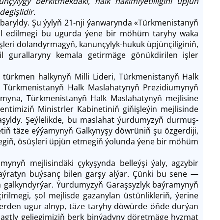
unçylygy berkitmekdäki, halk häkimiýetliligini üpjün
egişlidir.
baryldy. Şu ýylyň 21-nji ýanwarynda «Türkmenistanyň
ul edilmegi bu ugurda ýene bir möhüm taryhy waka
leri dolandyrmagyň, kanunçylyk-hukuk üpjünçiliginiň,
il gurallaryny kemala getirmäge gönükdirilen işler
 türkmen halkynyň Milli Lideri, Türkmenistanyň Halk
 Türkmenistanyň Halk Maslahatynyň Prezidiumynyň
ramyna, Türkmenistanyň Halk Maslahatynyň mejlisine
ntimiziň Ministrler Kabinetiniň giňişleýin mejlisinde
laşyldy. Şeýlelikde, bu maslahat ýurdumyzyň durmuş-
etiň täze eýýamynyň Galkynyşy döwrüniň şu özgerdiji,
egiň, ösüşleri üpjün etmegiň ýolunda ýene bir möhüm
nyň mejlisindäki çykyşynda belleýşi ýaly, agzybir
ýratyn buýsanç bilen garşy alýar. Çünki bu sene —
ara galkyndyrýar. Ýurdumyzyň Garaşsyzlyk baýramynyň
ilmegi, şol mejlisde gazanylan üstünlikleriň, ýerine
rtlerden ugur alnyp, täze taryhy döwürde öňde durýan
bagtly geljegimiziň berk binýadyny döretmäge hyzmat