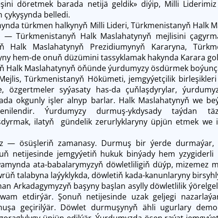
şini döretmek barada netijä geldik» diýip, Milli Lideri
n çykyşynda belledi.
mynda türkmen halkynyň Milli Lideri, Türkmenistanyň Hal
 — Türkmenistanyň Halk Maslahatynyň mejlisini çagyrm
yň Halk Maslahatynyň Prezidiumynyň Kararyna, Türkme
y hem-de onuň düzümini tassyklamak hakynda Karara gol
 Halk Maslahatynyň öňünde ýurdumyzy ösdürmek boýunça gel
jlis, Türkmenistanyň Hökümeti, jemgyýetçilik birleşikleri bi
de, özgertmeler syýasaty has-da çuňlaşdyrylar, ýurd
a okgunly işler alnyp barlar. Halk Maslahatynyň we beýl
lenilendir. Ýurdumyzy durmuş-ykdysady taýdan täze
dyrmak, ilatyň gündelik zerurlyklaryny üpjün etmek we i
z — ösüşleriň zamanasy. Durmuş bir ýerde durmaýar, ös
uň netijesinde jemgyýetiň hukuk binýady hem yzygiderli 
wamynda ata-babalarymyzyň döwletliligiň düýp, mizemez mi
rüň talabyna laýyklykda, döwletiň kada-kanunlaryny birsyhly
n Arkadagymyzyň başyny başlan asylly döwletlilik ýörelgele
owam etdirýär. Şonuň netijesinde uzak geljegi nazarlaý
rmuşa geçirilýär. Döwlet durmuşynyň ähli ugurlary demo
 goraglylygy üpjün edilýär. Ýurdumyzda ösen raýat jemgyýe