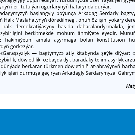
ynyň ileri tutulýan ugurlarynyň hatarynda durýar.
dagymyzyň başlangyjy boýunça Arkadag Serdarly bagtyýar
 Halk Maslahatynyň döredilmegi, onuň öz işini ýokary der
, halk demokratiýasyny has-da dabaralandyrmakda, je
zybirligini berkitmekde möhüm ähmiýete eýedir. Munuň
z häkimiýetini amala aşyrmaga bolan konstitusion h
aýdyň görkezýär.
z «Garaşsyzlyk — bagtymyz» atly kitabynda şeýle diýýär:
ybirlik, döwletlilik, özbaşdaklyk baradaky telim asyrlyk 
, dünýäde berkarar türkmen döwletiniň at-abraýynyň bar
yk işleri durmuşa geçirýän Arkadagly Serdarymyza, Gahrym
Hat