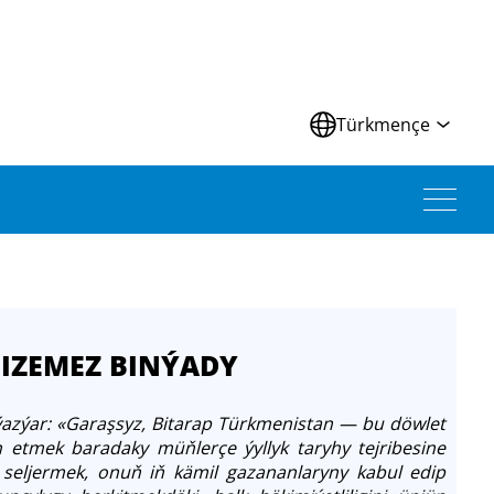
Türkmençe
MIZEMEZ BINÝADY
azýar: «Garaşsyz, Bitarap Türkmenistan — bu döwlet
ün etmek baradaky müňlerçe ýyllyk taryhy tejribesine
 seljermek, onuň iň kämil gazananlaryny kabul edip