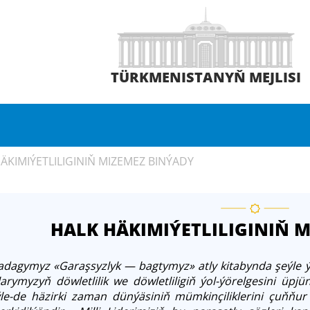
TÜRKMENISTANYŇ MEJLISI
ÄKIMIÝETLILIGINIŇ MIZEMEZ BINÝADY
HALK HÄKIMIÝETLILIGINIŇ 
dagymyz «Garaşsyzlyk — bagtymyz» atly kitabynda şeýle ý
larymyzyň döwletlilik we döwletliligiň ýol-ýörelgesini üpj
le-de häzirki zaman dünýäsiniň mümkinçiliklerini çuňňur