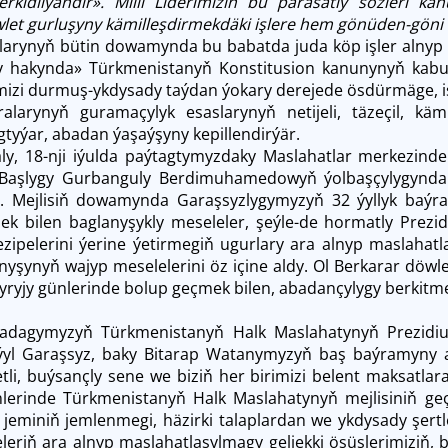
rkidilýändir». Milli Liderimiziň bu parasatly sözleri kan
let gurluşyny kämilleşdirmekdäki işlere hem gönüden-göni d
larynyň bütin dowamynda bu babatda juda köp işler alnyp 
y hakynda» Türkmenistanyň Konstitusion kanunynyň kab
mizi durmuş-ykdysady taýdan ýokary derejede ösdürmäge, iş
alarynyň guramaçylyk esaslarynyň netijeli, täzeçil, käm
tyýar, abadan ýaşaýşyny kepillendirýär.
ly, 18-nji iýulda paýtagtymyzdaky Maslahatlar merkezinde
Başlygy Gurbanguly Berdimuhamedowyň ýolbaşçylygynda
ldi. Mejlisiň dowamynda Garaşsyzlygymyzyň 32 ýyllyk baý
ek bilen baglanyşykly meseleler, şeýle-de hormatly Prezide
ipelerini ýerine ýetirmegiň ugurlary ara alnyp maslahat
nyşynyň wajyp meselelerini öz içine aldy. Ol Berkarar döwl
ryjy günlerinde bolup geçmek bilen, abadançylygy berkitm
dagymyzyň Türkmenistanyň Halk Maslahatynyň Prezidiumy
ýyl Garaşsyz, baky Bitarap Watanymyzyň baş baýramyny a
tli, buýsançly sene we biziň her birimizi belent maksatl
nlerinde Türkmenistanyň Halk Maslahatynyň mejlisiniň geçir
riň jeminiň jemlenmegi, häzirki talaplardan we ykdysady şe
riň ara alnyp maslahatlaşylmagy geljekki ösüşlerimiziň, 