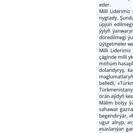
eder.
Milli Liderimi
nygtady. Şunda
üpjün edilmegin
ýylyň ýanwaryn
döredilmegi ýu
üýtgetmeler we 
Milli Liderimi
çäginde milli y
möhüm hasapla
dolandyryş, k
maglumatlaryň,
belledi, «Tür
Türkmenistany
örän aýdyň kes
Mälim bolşy ý
sahawat gaznas
begendirýär. «
ugur alnyp, as
esaslanýan gar