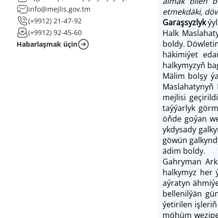
almak bilen be
info@mejlis.gov.tm
etmekdäki, döw
(+9912) 21-47-92
Ga­raş­syz­lyk
ýyl
Halk Maslahat
(+9912) 92-45-60
boldy. Döwleti
Habarlaşmak üçin
häkimiýet edar
halkymyzyň bag
Mälim bolşy ýa
Maslahatynyň 
mejlisi geçiri
taýýarlyk görm
öňde goýan wez
ykdysady galky
göwün galkyndy
ädim boldy.
Gahryman Arka
halkymyz her 
aýratyn ähmiýe
bellenilýän gü
ýetirilen işle
möhüm wezipele