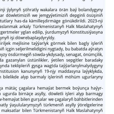
inji ýylynyň şöhratly wakalara örän baý bolandygyny
r döwletimiziň we jemgyýetimiziň depginli ösüşiniň
itutlary has-da kämilleşdirmäge gönükdirildi. 2023-nji
 esaslanmak arkaly Türkmenistanyň Halk Maslahatynyň
ertmeler yglan edilip, ýurdumyzyň Konstitusiýasyna
arynyň işi döwrebaplaşdyryldy.
iljek mejlisine taýýarlyk görmek bilen bagly işleriň
ň içgin seljerilmelidigini nygtady, bu babatda aýratyn
zy ösdürmegiň söwda-ykdysady, senagat, önümçilik,
 gazanylan üstünlikler, ýetilen sepgitler baradaky
synda teklipleriň gysga wagtda taýýarlanylmalydygyny
nstitusion kanunynyň 19-njy maddasyna laýyklykda,
bilelikde alyp barmaly işleriniň möhüm ugurlaryny
ga mätäç çagalara hemaýat bermek boýunça haýyr-
ugurda birnäçe asylly, döwletli işleri alyp barmagy
aw-hemaýat bilen gurşalar we çagalaryň bähbitlerinden
matly ýaşulularymyzyň türkmeniň asylly ýörelgelerine
ol maksatlar bilen Türkmenistanyň Halk Maslahatynyň