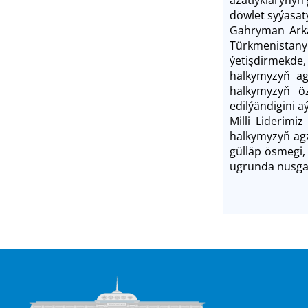
döwlet syýasat
Gahryman Arka
Türkmenistanyň
ýetişdirmekde
halkymyzyň ag
halkymyzyň ö
edilýändigini 
Milli Liderimi
halkymyzyň agz
gülläp ösmegi
ugrunda nusgal