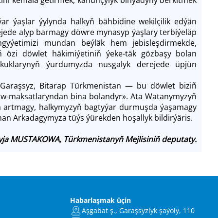
 ýaşlar ýylynda halkyň bähbidine wekilçilik edýän
ejede alyp barmagy döwre mynasyp ýaşlary terbiýeläp
mgyýetimizi mundan beýläk hem jebisleşdirmekde,
 özi döwlet häkimiýetiniň ýeke-täk gözbaşy bolan
ukuklarynyň ýurdumyzda nusgalyk derejede üpjün
 «Garaşsyz, Bitarap Türkmenistan — bu döwlet biziň
arzuw-maksatlaryndan bina bolandyr». Ata Watanymyzyň
ha artmagy, halkymyzyň bagtyýar durmuşda ýaşamagy
an Arkadagymyza tüýs ýürekden hoşallyk bildirýäris.
yja MUSTAKOWA, Türkmenistanyň Mejlisiniň deputaty.
Habarlaşmak üçin
Aşgabat ş., Garaşsyzlyk şaýoly, 110