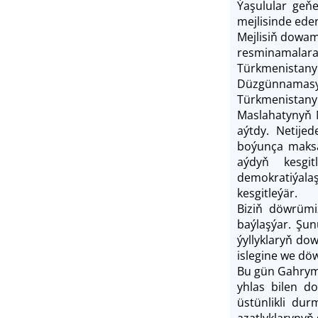
Ýaşulular geňe
mejlisinde ede
Mejlisiň dowa
resminamalara
Türkmenistan
Düzgünnamasyn
Türkmenistanyň
Maslahatynyň Me
aýtdy. Netije
boýunça maksad
aýdyň kesgit
demokratiýalaş
kesgitleýär.
Biziň döwrümi
baýlaşýar. Şun
ýyllyklaryň do
islegine we döw
Bu gün Gahryma
yhlas bilen d
üstünlikli du
azatlyklarynyň