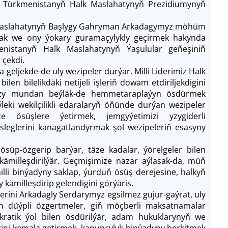
miz Türkmenistanyň Halk Maslahatynyň Prezidiumynyň
k Maslahatynyň Başlygy Gahryman Arkadagymyz möhüm
ak we ony ýokary guramaçylykly geçirmek hakynda
nistanyň Halk Maslahatynyň Ýaşulular geňeşiniň
 çekdi.
jekde-de uly wezipeler durýar. Milli Liderimiz Halk
len bilelikdäki netijeli işleriň dowam etdiriljekdigini
umyzy mundan beýläk-de hemmetaraplaýyn ösdürmek
eki wekilçilikli edaralaryň öňünde durýan wezipeler
 ösüşlere ýetirmek, jemgyýetimizi yzygiderli
sleglerini kanagatlandyrmak şol wezipeleriň esasyny
üp-özgerip barýar, täze kadalar, ýörelgeler bilen
kämilleşdirilýär. Geçmişimize nazar aýlasak-da, müň
lli binýadyny saklap, ýurduň ösüş derejesine, halkyň
 kämilleşdirip gelendigini görýäris.
rini Arkadagly Serdarymyz egsilmez gujur-gaýrat, uly
an düýpli özgertmeler, giň möçberli maksatnamalar
kratik ýol bilen ösdürilýär, adam hukuklarynyň we
tini kemala getirmek, kanunçylyk binýadyny berkitmek