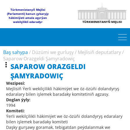
Türkmenistanyň Mejlisi
(Parlamenti) kanun çykaryjy
häkimiýeti amala aşyrýan
wekilçilikli edaradyr
TÜRKMENISTANYŇ MEJLISI
Baş sahypa
/
Düzümi we gurluşy
/
Mejlisiň deputatlary
/
Saparow Orazgeldi Şamyradowiç
SAPAROW ORAZGELDI
ŞAMYRADOWIÇ
Wezipesi:
Mejlisiň Ýerli wekilçilikli häkimiýet we öz-özüňi dolandyryş
edaralary bilen işlemek baradaky komitetiniň agzasy.
Doglan ýyly:
1994
Komiteti:
Ýerli wekilçilikli häkimiýet we öz-özüňi dolandyryş edaralary
bilen işlemek baradaky komiteti
Daşky gurşawy goramak, tebigatdan peýdalanmak we