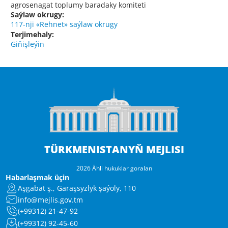
agrosenagat toplumy baradaky komiteti
Saýlaw okrugy:
117-nji «Rehnet» saýlaw okrugy
Terjimehaly:
Giňişleýin
TÜRKMENISTANYŇ MEJLISI
2026 Ähli hukuklar goralan
Habarlaşmak üçin
Aşgabat ş., Garaşsyzlyk şaýoly, 110
info@mejlis.gov.tm
(+99312) 21-47-92
(+99312) 92-45-60