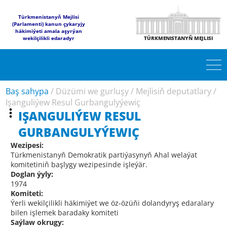
Türkmenistanyň Mejlisi
(Parlamenti) kanun çykaryjy
häkimiýeti amala aşyrýan
wekilçilikli edaradyr
TÜRKMENISTANYŇ MEJLISI
Baş sahypa
/
Düzümi we gurluşy
/
Mejlisiň deputatlary
/
Işanguliýew Resul Gurbangulyýewiç
IŞANGULIÝEW RESUL
GURBANGULYÝEWIÇ
Wezipesi:
Türkmenistanyň Demokratik partiýasynyň Ahal welaýat
komitetiniň başlygy wezipesinde işleýär.
Doglan ýyly:
1974
Komiteti:
Ýerli wekilçilikli häkimiýet we öz-özüňi dolandyryş edaralary
bilen işlemek baradaky komiteti
Saýlaw okrugy: