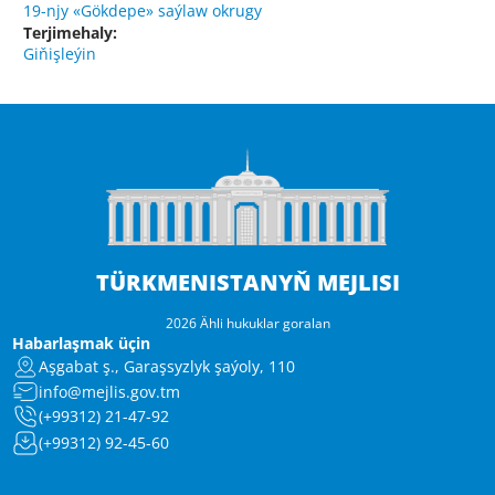
19-njy «Gökdepe» saýlaw okrugy
Terjimehaly:
Giňişleýin
TÜRKMENISTANYŇ MEJLISI
2026 Ähli hukuklar goralan
Habarlaşmak üçin
Aşgabat ş., Garaşsyzlyk şaýoly, 110
info@mejlis.gov.tm
(+99312) 21-47-92
(+99312) 92-45-60