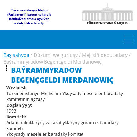
Türkmenistanyň Mejlisi
(Parlamenti) kanun çykaryjy
häkimiýeti amala aşyrýan
wekilçilikli edaradyr
TÜRKMENISTANYŇ MEJLISI
Baş sahypa
/
Düzümi we gurluşy
/
Mejlisiň deputatlary
/
Baýrammyradow Begençgeldi Merdanowiç
BAÝRAMMYRADOW
BEGENÇGELDI MERDANOWIÇ
Wezipesi:
Türkmenistanyň Mejlisiniň Ykdysady meseleler baradaky
komitetiniň agzasy
Doglan ýyly:
1993
Komiteti:
Adam hukuklaryny we azatlyklaryny goramak baradaky
komiteti
Ykdysady meseleler baradaky komiteti