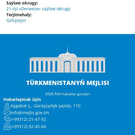
Saýlaw okrugy:
21-nji «Derweze» saýlaw okrugy
Terjimehaly:
Giňişleýin
TÜRKMENISTANYŇ MEJLISI
2026 Ähli hukuklar goralan
Habarlaşmak üçin
Aşgabat ş., Garaşsyzlyk şaýoly, 110
info@mejlis.gov.tm
(+99312) 21-47-92
(+99312) 92-45-60