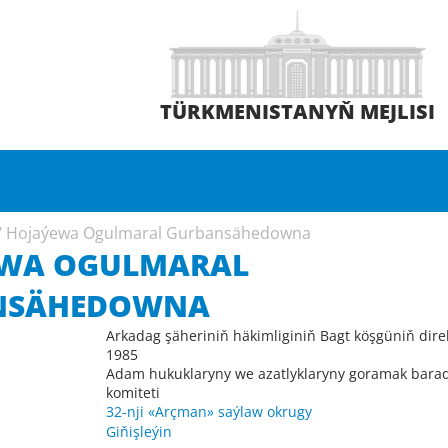
TÜRKMENISTANYŇ MEJLISI
/
Hojaýewa Ogulmaral Gurbansähedowna
WA OGULMARAL
NSÄHEDOWNA
Arkadag şäheriniň häkimliginiň Bagt köşgüniň dire
1985
Adam hukuklaryny we azatlyklaryny goramak bara
komiteti
32-nji «Arçman» saýlaw okrugy
Giňişleýin