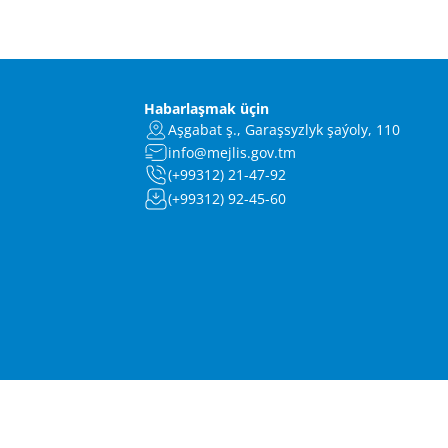
Habarlaşmak üçin
Aşgabat ş., Garaşsyzlyk şaýoly, 110
info@mejlis.gov.tm
(+99312) 21-47-92
(+99312) 92-45-60