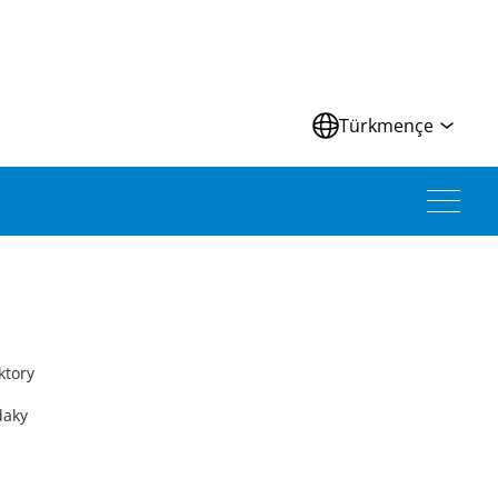
Türkmençe
ktory
daky