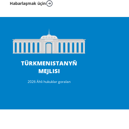
Habarlaşmak üçin
TÜRKMENISTANYŇ
MEJLISI
2026 Ähli hukuklar goralan