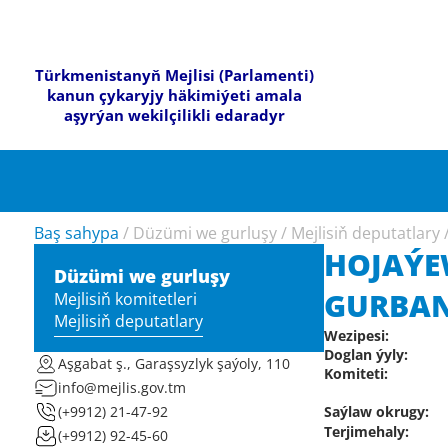
Türkmenistanyň Mejlisi (Parlamenti)
kanun çykaryjy häkimiýeti amala
aşyrýan wekilçilikli edaradyr
Baş sahypa
/
Düzümi we gurluşy
/
Mejlisiň deputatlary
HOJAÝE
Düzümi we gurluşy
GURBA
Mejlisiň komitetleri
Mejlisiň deputatlary
Wezipesi:
Doglan ýyly:
Aşgabat ş., Garaşsyzlyk şaýoly, 110
Komiteti:
info@mejlis.gov.tm
Saýlaw okrugy:
(+9912) 21-47-92
Terjimehaly:
(+9912) 92-45-60